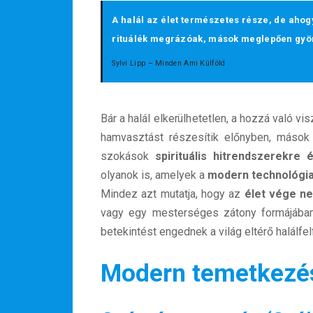
A halál az élet természetes része, de ahogy
rituálék megrázóak, mások meglepően gyön
Sylvi Lipp – Minden Ami Külföld
Bár a halál elkerülhetetlen, a hozzá való 
hamvasztást részesítik előnyben, mások
szokások
spirituális hitrendszerekre 
olyanok is, amelyek a
modern technológi
Mindez azt mutatja, hogy az
élet vége ne
vagy egy mesterséges zátony formájába
betekintést engednek a világ eltérő halálfe
Modern temetkezé