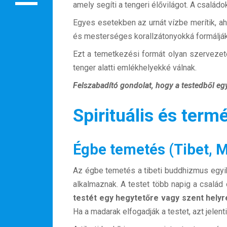
amely segíti a tengeri élővilágot. A család
Rendezvények
Egyes esetekben az urnát vízbe merítik, a
BLOG
és mesterséges korallzátonyokká formálják. 
Partnerprogram
Ezt a temetkezési formát olyan szervezetek
tenger alatti emlékhelyekké válnak.
Oszd meg történeted!
Felszabadító gondolat, hogy a testedből eg
Külföldi munkaajánlatok
Spirituális és term
Égbe temetés (Tibet, 
Az égbe temetés a tibeti buddhizmus egy
alkalmaznak. A testet több napig a család 
testét egy hegytetőre vagy szent helyr
Ha a madarak elfogadják a testet, azt jelent