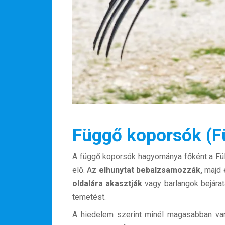
Függő koporsók (Fü
A függő koporsók hagyománya főként a Fülö
elő. Az
elhunytat bebalzsamozzák,
majd 
oldalára akasztják
vagy barlangok bejárat
temetést.
A hiedelem szerint minél magasabban van