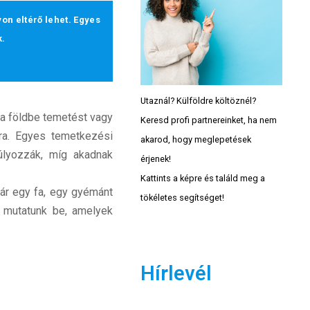
on eltérő lehet. Egyes
k.
Utaznál? Külföldre költöznél?
 a földbe temetést vagy
Keresd profi partnereinket, ha nem
ra. Egyes temetkezési
akarod, hogy meglepetések
lyozzák, míg akadnak
érjenek!
Kattints a képre és találd meg a
ár egy fa, egy gyémánt
tökéletes segítséget!
mutatunk be, amelyek
Hírlevél