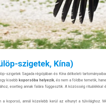
löp-szigetek, Kína)
p-szigetek Sagada régiójában és Kína délkeleti tartományaiban 
egy kisebb
koporsóba helyezik
, és nem a földbe temetik, ha
ához, esetleg annak falára függesztik. A közösség rituálékkal é
 a koporsó, annál közelebb kerül az elhunyt a túlvilághoz. 