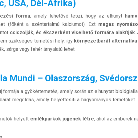
, USA, Dél-Afrika)
ezési forma
, amely lehetővé teszi, hogy az elhunyt
hamv
et (főként a széntartalmú kalciumot). Ezt
magas nyomáso
ántot
csiszolják, és ékszerként viselhető formára alakítják
.
 Nem szükséges temetési hely, így
környezetbarát alternatíva
k, sárga vagy fehér árnyalatú lehet.
a Mundi – Olaszország, Svédorsz
 formája a gyökértemetés, amely során az elhunytat biológiail
etbarát megoldás, amely helyettesíti a hagyományos temetőket.
emetők helyett
emlékparkok jöjjenek létre
, ahol az emberek n
?