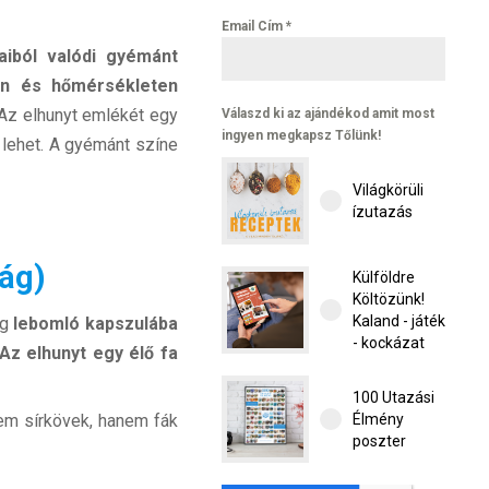
Email Cím
*
aiból valódi gyémánt
n és hőmérsékleten
 Az elhunyt emlékét egy
Válaszd ki az ajándékod amit most
ingyen megkapsz Tőlünk!
lehet. A gyémánt színe
Világkörüli
ízutazás
ág)
Külföldre
Költözünk!
Kaland - játék
ag
lebomló kapszulába
- kockázat
Az elhunyt egy élő fa
100 Utazási
em sírkövek, hanem fák
Élmény
poszter