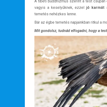
A tibeti buddhizmus szerint a test csupán 
vagyis a keselyűknek, ezzel
jó karmát
s
temetés nehézkes lenne.
Bár az égbe temetés napjainkban ritkul a m
Mit gondolsz, tudnád elfogadni, hogy a test