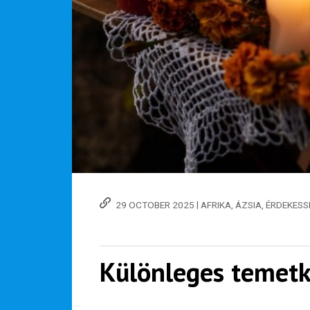
|
29 OCTOBER 2025
AFRIKA
,
ÁZSIA
,
ÉRDEKESS
Különleges temetk