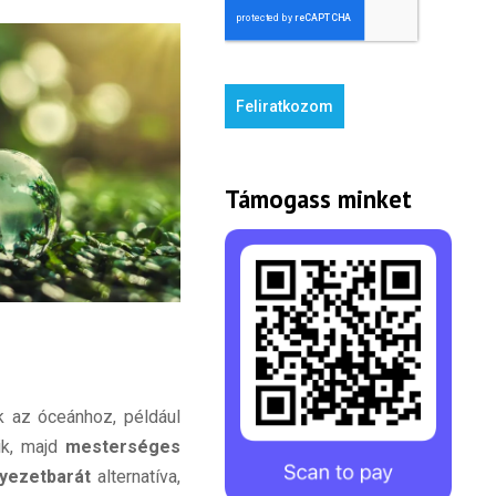
Feliratkozom
Támogass minket
k az óceánhoz, például
ik, majd
mesterséges
yezetbarát
alternatíva,