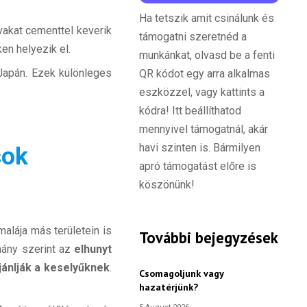
Ha tetszik amit csinálunk és
vakat cementtel keverik
támogatni szeretnéd a
en helyezik el.
munkánkat, olvasd be a fenti
Japán. Ezek különleges
QR kódot egy arra alkalmas
eszközzel, vagy kattints a
kódra! Itt beállíthatod
mennyivel támogatnál, akár
havi szinten is. Bármilyen
sok
apró támogatást előre is
köszönünk!
alája más területein is
További bejegyzések
omány szerint az
elhunyt
jánlják a keselyűknek
.
Csomagoljunk vagy
hazatérjünk?