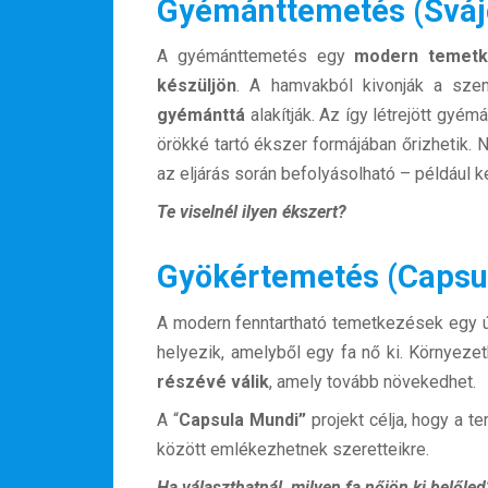
Gyémánttemetés (Svájc
A gyémánttemetés egy
modern temetk
készüljön
. A hamvakból kivonják a szen
gyémánttá
alakítják. Az így létrejött gyém
örökké tartó ékszer formájában őrizhetik.
az eljárás során befolyásolható – például ké
Te viselnél ilyen ékszert?
Gyökértemetés (Capsul
A modern fenntartható temetkezések egy új
helyezik, amelyből egy fa nő ki. Környez
részévé válik
, amely tovább növekedhet.
A “
Capsula Mundi”
projekt célja, hogy a t
között emlékezhetnek szeretteikre.
Ha választhatnál, milyen fa nőjön ki belőled