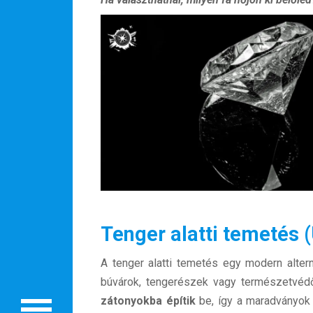
Rólunk
Külföldre költöznék!
Tenger alatti temetés 
Szakértőink
Beutazási engedélyek
A tenger alatti temetés egy modern alter
búvárok, tengerészek vagy természetvéd
Online bolt
zátonyokba építik
be, így a maradványo