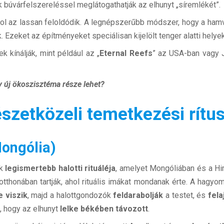
ok búvárfelszereléssel meglátogathatják az elhunyt „síremlékét”.
hol az lassan feloldódik. A legnépszerűbb módszer, hogy a ham
Ezeket az építményeket speciálisan kijelölt tenger alatti helyek
 kínálják, mint például az „
Eternal Reefs
” az USA-ban vagy 
y új ökoszisztéma része lehet?
észetközeli temetkezési rítu
Mongólia)
ik
legismertebb halotti rituáléja
, amelyet Mongóliában és a Him
otthonában tartják, ahol rituális imákat mondanak érte. A hagy
e viszik
, majd a halottgondozók
feldarabolják
a testet, és
fela
i, hogy az elhunyt
lelke békében távozott
.