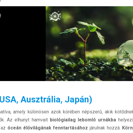
(USA, Ausztrália, Japán)
natíva, amely különösen azok körében népszerű, akik kötődne
ők. Az elhunyt hamvait
biológiailag lebomló urnákba
helyez
k az
óceán élővilágának fenntartásához
járulnak hozzá.
Körn