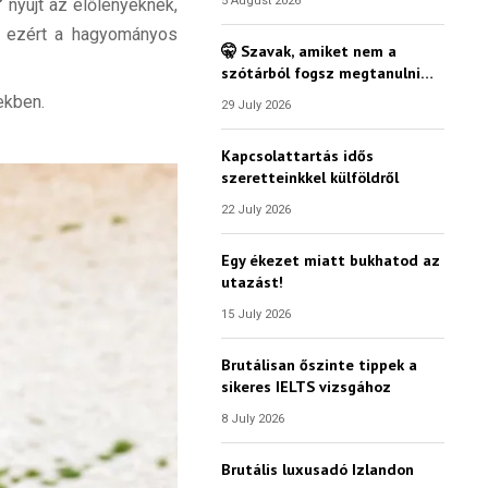
5 August 2026
”
nyújt az élőlényeknek,
d, ezért a hagyományos
🤫 Szavak, amiket nem a
szótárból fogsz megtanulni…
ekben.
29 July 2026
Kapcsolattartás idős
szeretteinkkel külföldről
22 July 2026
Egy ékezet miatt bukhatod az
utazást!
15 July 2026
Brutálisan őszinte tippek a
sikeres IELTS vizsgához
8 July 2026
Brutális luxusadó Izlandon