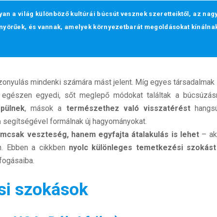
an a világ különböző kultúrái búcsút vesznek szeretteiktől, az nagy
yörűek, és vannak, amelyek környezetbarát megoldásokat kínálna
viszonyulás mindenki számára mást jelent. Míg egyes társadalmak
 egészen egyedi, sőt meglepő módokat találtak a búcsúzás
épülnek
, mások a
természethez való visszatérést
hangsú
a
segítségével formálnak új hagyományokat.
mcsak veszteség, hanem egyfajta átalakulás is lehet
– ak
n. Ebben a cikkben
nyolc különleges temetkezési szokást
lfogásaiba.
si szokások