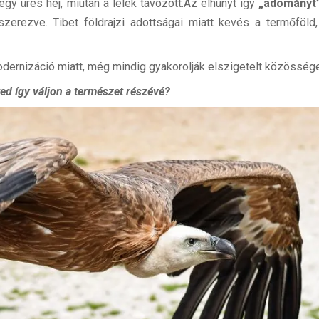
egy üres héj, miután a lélek távozott.Az elhunyt így
„adományt
zerezve. Tibet földrajzi adottságai miatt kevés a termőföl
odernizáció miatt, még mindig gyakorolják elszigetelt közösség
ed így váljon a természet részévé?