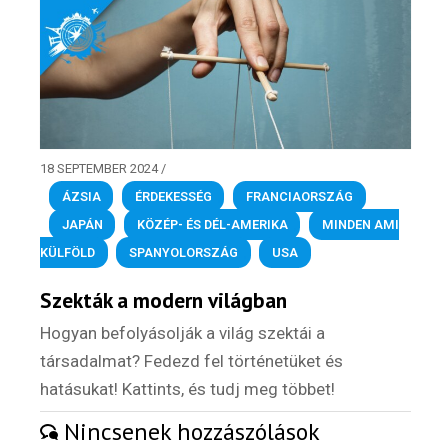
Felhasználási feltételek
18 SEPTEMBER 2024
/
ÁZSIA
,
ÉRDEKESSÉG
,
FRANCIAORSZÁG
,
JAPÁN
,
KÖZÉP- ÉS DÉL-AMERIKA
,
MINDEN AMI
KÜLFÖLD
,
SPANYOLORSZÁG
,
USA
Szekták a modern világban
Hogyan befolyásolják a világ szektái a
társadalmat? Fedezd fel történetüket és
hatásukat! Kattints, és tudj meg többet!
Nincsenek hozzászólások