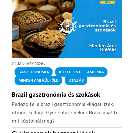
21 JANUARY 2026
/
GASZTRONÓMIA
,
KÖZÉP- ÉS DÉL-AMERIKA
,
MINDEN AMI KÜLFÖLD
,
UTAZÁS
Brazil gasztronómia és szokások
Fedezd fel a brazil gasztronómia világát! ízek,
ritmus, kultúra. Gyere utazz velünk Braziliába! Te
mit kóstolnál meg?