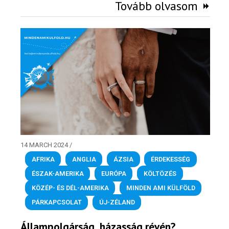
Tovább olvasom
14 MARCH 2024
/
AFRIKA
,
ANGLIA
,
ÁZSIA
,
ÉRDEKESSÉG
,
ÉSZAK-AMERIKA
,
EURÓPA
,
KÖLTÖZÉS
,
KÖZÉP- ÉS DÉL-AMERIKA
,
MINDEN AMI KÜLFÖLD
,
PÁRKAPCSOLAT
,
ÚJ-ZÉLAND
Állampolgárság, házasság révén?