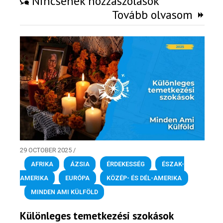
Nincsenek hozzászólások
Tovább olvasom
29 OCTOBER 2025
/
AFRIKA
,
ÁZSIA
,
ÉRDEKESSÉG
,
ÉSZAK-
AMERIKA
,
EURÓPA
,
KÖZÉP- ÉS DÉL-AMERIKA
,
MINDEN AMI KÜLFÖLD
Különleges temetkezési szokások