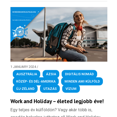
1 JANUARY 2024
/
AUSZTRÁLIA
,
ÁZSIA
,
DIGITÁLIS NOMÁD
,
KÖZÉP- ÉS DÉL-AMERIKA
,
MINDEN AMI KÜLFÖLD
,
ÚJ-ZÉLAND
,
UTAZÁS
,
VÍZUM
Work and Holiday – életed legjobb éve!
Egy teljes év külföldön? Vagy akár több is,