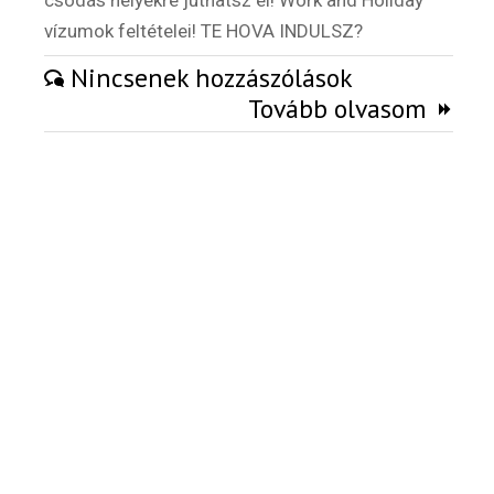
csodás helyekre juthatsz el! Work and Holiday
vízumok feltételei! TE HOVA INDULSZ?
Nincsenek hozzászólások
Tovább olvasom