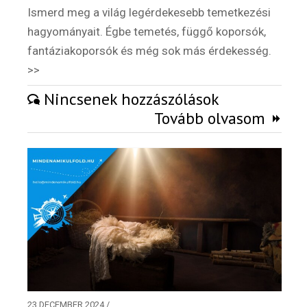
Ismerd meg a világ legérdekesebb temetkezési
hagyományait. Égbe temetés, függő koporsók,
fantáziakoporsók és még sok más érdekesség.
>>
Nincsenek hozzászólások
Tovább olvasom
Hírlevél
Email Cím
*
Válaszd ki az ajándékod amit
most ingyen megkapsz Tőlünk!
Világkörüli
23 DECEMBER 2024
/