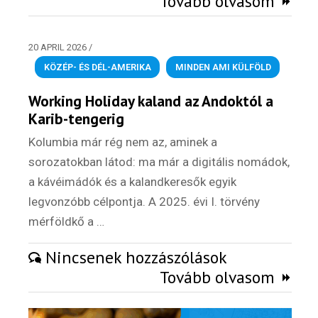
Tovább olvasom
20 APRIL 2026
/
KÖZÉP- ÉS DÉL-AMERIKA
,
MINDEN AMI KÜLFÖLD
Working Holiday kaland az Andoktól a
Karib-tengerig
Kolumbia már rég nem az, aminek a
sorozatokban látod: ma már a digitális nomádok,
a kávéimádók és a kalandkeresők egyik
legvonzóbb célpontja. A 2025. évi I. törvény
mérföldkő a …
Nincsenek hozzászólások
Tovább olvasom