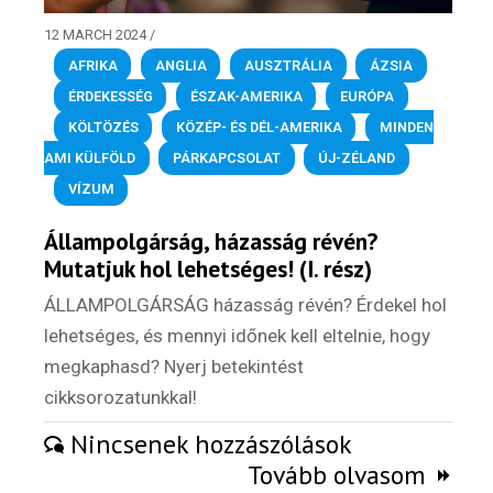
12 MARCH 2024
/
AFRIKA
,
ANGLIA
,
AUSZTRÁLIA
,
ÁZSIA
,
ÉRDEKESSÉG
,
ÉSZAK-AMERIKA
,
EURÓPA
,
KÖLTÖZÉS
,
KÖZÉP- ÉS DÉL-AMERIKA
,
MINDEN
AMI KÜLFÖLD
,
PÁRKAPCSOLAT
,
ÚJ-ZÉLAND
,
VÍZUM
Állampolgárság, házasság révén?
Mutatjuk hol lehetséges! (I. rész)
ÁLLAMPOLGÁRSÁG házasság révén? Érdekel hol
lehetséges, és mennyi időnek kell eltelnie, hogy
megkaphasd? Nyerj betekintést
cikksorozatunkkal!
Nincsenek hozzászólások
Tovább olvasom