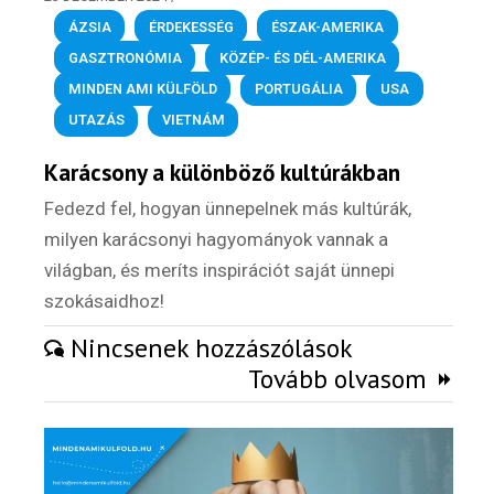
ízutazás
ÁZSIA
,
ÉRDEKESSÉG
,
ÉSZAK-AMERIKA
,
GASZTRONÓMIA
,
KÖZÉP- ÉS DÉL-AMERIKA
,
Külföldre
MINDEN AMI KÜLFÖLD
,
PORTUGÁLIA
,
USA
,
Költözünk!
Kaland -
UTAZÁS
,
VIETNÁM
játék -
kockázat
Karácsony a különböző kultúrákban
100
Fedezd fel, hogyan ünnepelnek más kultúrák,
Utazási
milyen karácsonyi hagyományok vannak a
Élmény
világban, és meríts inspirációt saját ünnepi
poszter
szokásaidhoz!
Nincsenek hozzászólások
Tovább olvasom
Feliratkozom