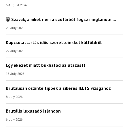
5 August 2026
🤫 Szavak, amiket nem a szótárból fogsz megtanulni…
Válaszd ki az ajándékod amit
most ingyen megkapsz Tőlünk!
29 July 2026
Világkörüli
Kapcsolattartás idős szeretteinkkel külföldről
ízutazás
22 July 2026
Külföldre
Egy ékezet miatt bukhatod az utazást!
Költözünk!
Kaland -
15 July 2026
játék -
kockázat
Brutálisan őszinte tippek a sikeres IELTS vizsgához
100
8 July 2026
Utazási
Élmény
Brutális luxusadó Izlandon
poszter
6 July 2026