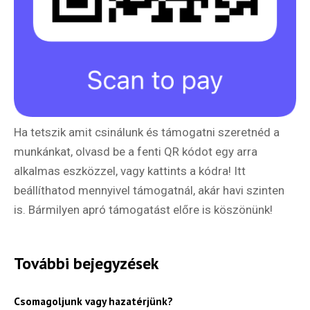
Ha tetszik amit csinálunk és támogatni szeretnéd a
munkánkat, olvasd be a fenti QR kódot egy arra
alkalmas eszközzel, vagy kattints a kódra! Itt
beállíthatod mennyivel támogatnál, akár havi szinten
is. Bármilyen apró támogatást előre is köszönünk!
Hírlevél
További bejegyzések
Csomagoljunk vagy hazatérjünk?
Email Cím
*