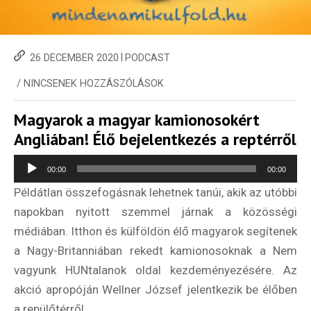
|
26 DECEMBER 2020
PODCAST
/
NINCSENEK HOZZÁSZÓLÁSOK
Magyarok a magyar kamionosokért
Angliában! Élő bejelentkezés a reptérről
Audio
00:00
00:00
Player
Példátlan összefogásnak lehetnek tanúi, akik az utóbbi
napokban nyitott szemmel járnak a közösségi
médiában. Itthon és külföldön élő magyarok segítenek
a Nagy-Britanniában rekedt kamionosoknak a Nem
vagyunk HUNtalanok oldal kezdeményezésére. Az
akció apropóján Wellner József jelentkezik be élőben
a repülőtérről.