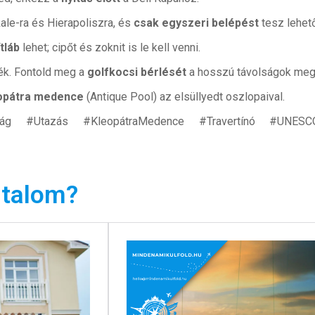
ale-ra és Hierapoliszra, és
csak egyszeri belépést
tesz lehet
tláb
lehet; cipőt és zoknit is le kell venni.
yék. Fontold meg a
golfkocsi bérlését
a hosszú távolságok meg
opátra medence
(Antique Pool) az elsüllyedt oszlopaival.
zág #Utazás #KleopátraMedence #Travertínó #UNESCO
rtalom?