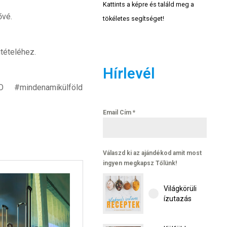
Kattints a képre és találd meg a
ővé.
tökéletes segítséget!
tételéhez.
Hírlevél
 #mindenamikülföld
Email Cím
*
Válaszd ki az ajándékod amit most
ingyen megkapsz Tőlünk!
Világkörüli
ízutazás