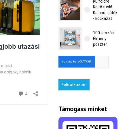
Külföldre
Költözünk!
Kaland - játék
- kockázat
100 Utazási
Élmény
poszter
Feliratkozom
Támogass minket