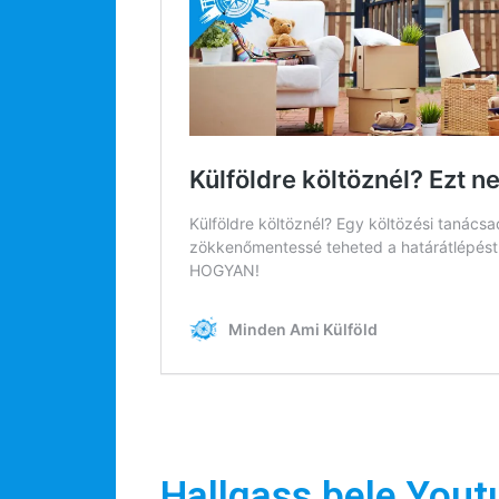
Rólunk
Külföldre költöznék!
Szakértőink
Beutazási engedélyek
Online bolt
Rendezvények
BLOG
Partnerprogram
Oszd meg történeted!
Külföldi munkaajánlatok
Hallgass bele Yout