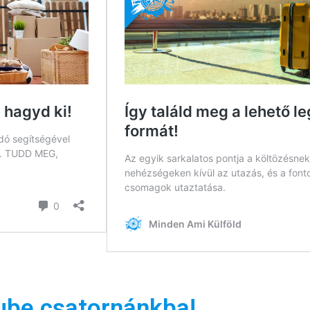
ube csatornánkba!