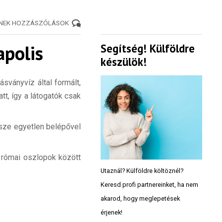
ENEK HOZZÁSZÓLÁSOK
apolis
Segítség! Külföldre
készülök!
sványvíz által formált,
tt, így a látogatók csak
ssze egyetlen belépővel
t római oszlopok között
Utaznál? Külföldre költöznél?
Keresd profi partnereinket, ha nem
akarod, hogy meglepetések
érjenek!