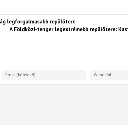
lág legforgalmasabb repülőtere
A Földközi-tenger legextrémebb repülőtere: Kast