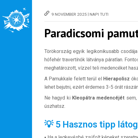
|
9 NOVEMBER 2025
NAPI TUTI
Paradicsomi pamut
Törökország egyik legikonikusabb csodája
hófehér travertínók látványa páratlan. Fonto
meghatározott, vízzel teli medencéket hasz
A Pamukkale felett terül el
Hierapolisz
óko
lehet bejutni, ezért érdemes 3-5 órát rászán
Ne hagyd ki
Kleopátra medencéjét
sem, a
úszhatsz.
💡 5 Hasznos tipp láto
▪️ Ha a legkevésbé zsúfolt képeket szeret