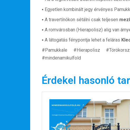
▪️ Egyetlen kombinált jegy érvényes Pamukk
▪️ A travertínókon sétálni csak teljesen
mezí
▪️ A romvárosban (Hierapolisz) alig van árn
▪️ A látogatás fénypontja lehet a feláras
Kle
#Pamukkale #Hierapolisz #Törökors
#mindenamikulfold
Érdekel hasonló ta