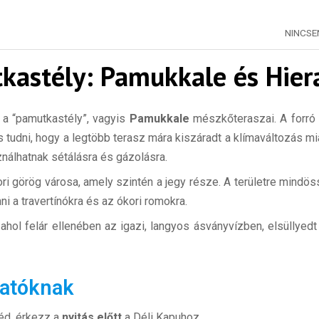
NINCS
kastély: Pamukkale és Hier
 a “pamutkastély”, vagyis
Pamukkale
mészkőteraszai. A forró á
s tudni, hogy a legtöbb terasz mára kiszáradt a klímaváltozás mia
nálhatnak sétálásra és gázolásra.
ri görög városa, amely szintén a jegy része. A területre mindö
ni a travertínókra és az ókori romokra.
hol felár ellenében az igazi, langyos ásványvízben, elsüllyed
gatóknak
néd, érkezz a
nyitás előtt
a Déli Kapuhoz.