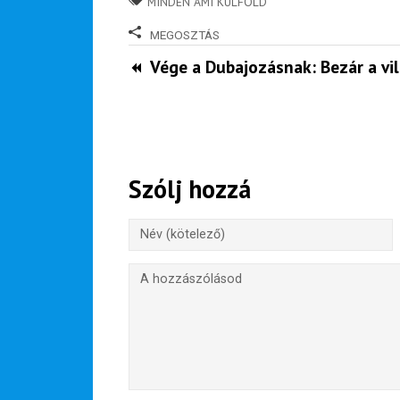
MINDEN AMI KÜLFÖLD
100
Utazási
MEGOSZTÁS
Élmény
Vége a Dubajozásnak: Bezár a vi
poszter
Szólj hozzá
Feliratkozom
Felhasználási feltételek