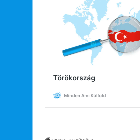
Hírlevél
Email Cím
*
Válaszd ki az ajándékod amit
most ingyen megkapsz Tőlünk!
Világkörüli
ízutazás
Külföldre
Költözünk!
Kaland -
játék -
kockázat