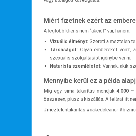
vagy utólagos kávézgatás.
Miért fizetnek ezért az ember
A legtöbb kliens nem “akciót” vár, hanem:
Vizuális élményt:
Szereti a meztelen te
Társaságot:
Olyan embereket vonz, ak
szexuális szolgáltatást igénybe venni.
Naturista szemléletet:
Vannak, akik sz
Mennyibe kerül ez a példa alap
Míg egy sima takarítás mondjuk
4.000 – 
összesen, plusz a kiszállás. A felárat itt 
Hírlevél
#meztelentakarítás #nakedcleaner #biznis
Email Cím
*