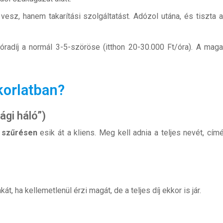
sz, hanem takarítási szolgáltatást. Adózol utána, és tiszta 
óradíj a normál 3-5-szöröse (itthon 20-30.000 Ft/óra). A mag
korlatban?
ági háló”)
e szűrésen
esik át a kliens. Meg kell adnia a teljes nevét, címé
t, ha kellemetlenül érzi magát, de a teljes díj ekkor is jár.