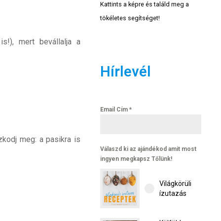
Kattints a képre és találd meg a
tökéletes segítséget!
!), mert bevállalja a
Hírlevél
Email Cím
*
zkodj meg: a pasikra is
Válaszd ki az ajándékod amit most
ingyen megkapsz Tőlünk!
Világkörüli
ízutazás