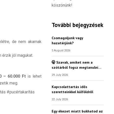
köszönünk!
További bejegyzések
Csomagoljunk vagy
létre, de nem akarnak
hazatérjünk?
5 August 2026
érzik jól magukat.
🤫 Szavak, amiket nem a
szótárból fogsz megtanulni…
29 July 2026
0 – 60.000 Ft
is lehet
zetik meg.
Kapcsolattartás idős
szeretteinkkel külföldről
tás #pucértakarítás
22 July 2026
Egy ékezet miatt bukhatod az