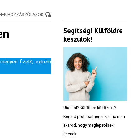
ENEK HOZZÁSZÓLÁSOK
en
Segítség! Külföldre
készülök!
ményen fizető, extrém
Utaznál? Külföldre költöznél?
Keresd profi partnereinket, ha nem
akarod, hogy meglepetések
érjenek!