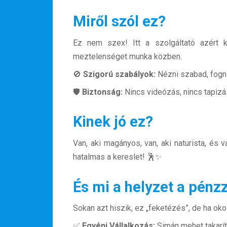
Miről szól ez?
Ez nem szex! Itt a szolgáltató azért k
meztelenséget munka közben.
🚫
Szigorú szabályok:
Nézni szabad, fogni
🛡️
Biztonság:
Nincs videózás, nincs tapizás
Kinek jó ez?
Van, aki magányos, van, aki naturista, és 
hatalmas a kereslet! 🕺✨
És mi a helyzet a pénz
Sokan azt hiszik, ez „feketézés”, de ha oko
✅
Egyéni Vállalkozás:
Simán mehet takarít