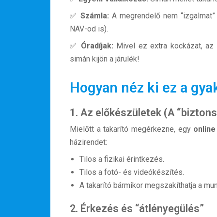
✅
Számla:
A megrendelő nem “izgalmat” ve
NAV-od is).
✅
Óradíjak:
Mivel ez extra kockázat, az 
simán kijön a járulék!
Hogyan néz ki ez a gya
1. Az előkészületek (A “biztons
Mielőtt a takarító megérkezne, egy
onlin
házirendet:
Rólunk
Tilos a fizikai érintkezés.
Tilos a fotó- és videókészítés.
Külföldre költöznék!
A takarító bármikor megszakíthatja a munká
Szakértőink
2. Érkezés és “átlényegülés”