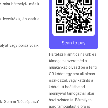
y, mint bármelyik másik
, levetkőzik, és csak a
elyet vagy porszívózik,
Ha tetszik amit csinálunk és
támogatni szeretnéd a
munkánkat, olvasd be a fenti
QR kódot egy arra alkalmas
eszközzel, vagy kattints a
kódra! Itt beállíthatod
mennyivel támogatnál, akár
havi szinten is. Bármilyen
nek. Semmi “búcsúpuszi”
apró támogatást előre is