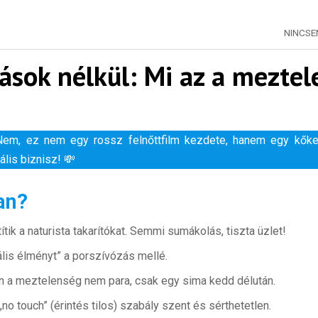
NINCS
lások nélkül: Mi az a meztel
Nem, ez nem egy rossz felnőttfilm kezdete, hanem egy kőke
ális biznisz! 💸
an?
tik a naturista takarítókat. Semmi sumákolás, tiszta üzlet!
uális élményt” a porszívózás mellé.
n a meztelenség nem para, csak egy sima kedd délután.
„no touch” (érintés tilos) szabály szent és sérthetetlen.