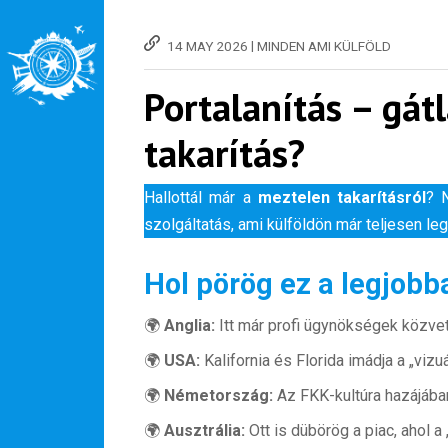
|
14 MAY 2026
MINDEN AMI KÜLFÖLD
Portalanítás – gát
takarítás?
Hallottál már a
meztelen takarításról
? 
szolgáltatás, ami külföldön már teljesen leg
Hol pörög ez a legjobb
🌍
Anglia:
Itt már profi ügynökségek közvetí
🌍
USA:
Kalifornia és Florida imádja a „viz
🌍
Németország:
Az FKK-kultúra hazájába
🌍
Ausztrália:
Ott is dübörög a piac, ahol a 