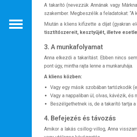
Beutazási engedélyek
A takarító (nevezzük Annának vagy Márknak
szakember. Megbeszélik a feladatokat: “A kon
Online bolt
Miután a kliens kifizette a díjat (gyakran
Rendezvények
tisztítószereit, kesztyűjét, illetve eset
BLOG
3. A munkafolyamat
Partnerprogram
Anna elkezdi a takarítást. Ebben nincs se
pont úgy, mintha rajta lenne a munkaruhája.
Oszd meg történeted!
A kliens közben:
Külföldi munkaajánlatok
Vagy egy másik szobában tartózkodik (e
Vagy a nappaliban ül, olvas, kávézik, és 
Beszélgethetnek is, de a takarító tartja 
4. Befejezés és távozás
Amikor a lakás csillog-villog, Anna vissza