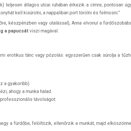
) teljesen átlagos utcai ruhában érkezik a címre, pontosan úg
yhát kell kisúrolni, a nappaliban port törölni és felmosni.”
 előre, készpénzben vagy utalással), Anna elvonul a fürdőszobába
leg a papucsát
viszi magával.
mmi erotikus tánc vagy pózolás: egyszerűen csak súrolja a tűzh
z a gyakoribb).
nézi, ahogy a munka halad.
a professzionális távolságot.
megy a fürdőbe, felöltözik, ellenőrzik a munkát, majd elköszön