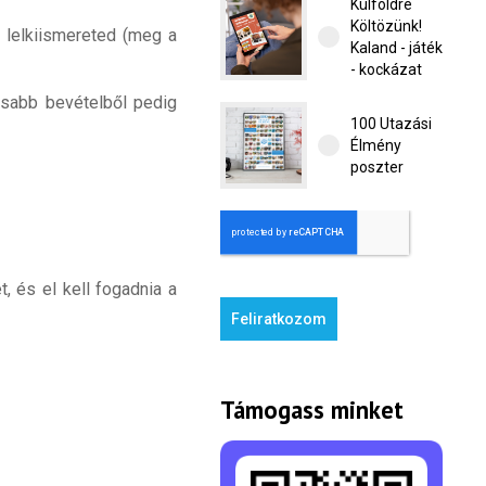
Külföldre
Költözünk!
a lelkiismereted (meg a
Kaland - játék
- kockázat
asabb bevételből pedig
100 Utazási
Élmény
poszter
t, és el kell fogadnia a
Feliratkozom
Támogass minket