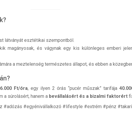
ek?
st látványát esztétikai szempontból.
ik magányosak, és vágynak egy kis különleges emberi jelen
ámára a meztelenség természetes állapot, és ebben a közegben 
ján?
6.000 Ft/óra
, egy ilyen 2 órás “pucér műszak” tarifája
40.00
nem a súrolásért, hanem a
bevállalásért és a bizalmi faktorért
fi
z #adózás #egyénivállalkozó #lifestyle #extrém #pénz #takarí