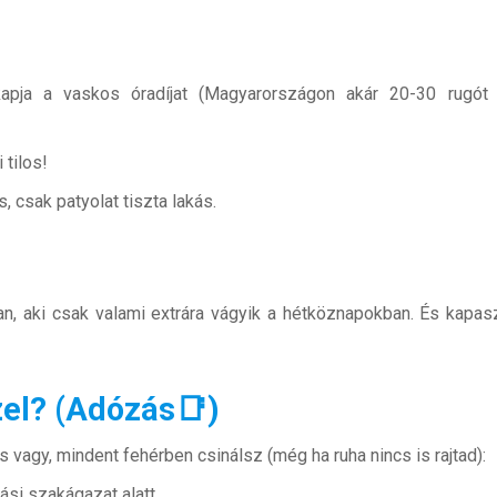
apja a vaskos óradíjat (Magyarországon akár 20-30 rugót is
 tilos!
, csak patyolat tiszta lakás.
van, aki csak valami extrára vágyik a hétköznapokban. És kapas
zel? (Adózás📑)
s vagy, mindent fehérben csinálsz (még ha ruha nincs is rajtad):
ási szakágazat alatt.