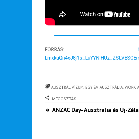
FORRÁS:
LmxkuQn4xJ8j1s_LuYYNlHUz_ZSLVESGE
AUSZTRÁL VÍZUM
,
EGY ÉV AUSZTRÁLIA
,
WORK 
MEGOSZTÁS
ANZAC Day- Ausztrália és Új-Zél