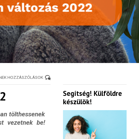
ENEK HOZZÁSZÓLÁSOK
22
Segítség! Külföldre
készülök!
ban tölthessenek
st vezetnek be!