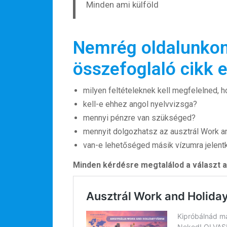
Minden ami külföld
Nemrég oldalunkon
összefoglaló cikk e
milyen feltételeknek kell megfelelned, ho
kell-e ehhez angol nyelvvizsga?
mennyi pénzre van szükséged?
mennyit dolgozhatsz az ausztrál Work a
van-e lehetőséged másik vízumra jelentk
Minden kérdésre megtalálod a választ a c