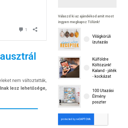
Válaszd ki az ajándékod amit most
ingyen megkapsz Tőlünk!
Világkörüli
ízutazás
 ausztrál
Külföldre
Költözünk!
Kaland - játék
- kockázat
leket nem változtatták,
alnak lesz lehetősége,
100 Utazási
Élmény
poszter