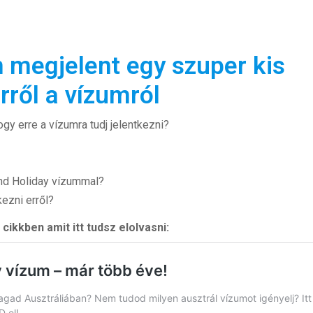
 megjelent egy szuper kis
rről a vízumról
gy erre a vízumra tudj jelentkezni?
nd Holiday vízummal?
ezni erről?
ikkben amit itt tudsz elolvasni: