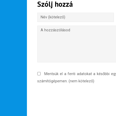
Szólj hozzá
Hírlevél
Email Cím
*
Válaszd ki az ajándékod amit
most ingyen megkapsz Tőlünk!
Világkörüli
ízutazás
Mentsük el a fenti adatokat a későbbi eg
Külföldre
számítógépemen. (nem kötelező)
Költözünk!
Kaland -
játék -
kockázat
100
Utazási