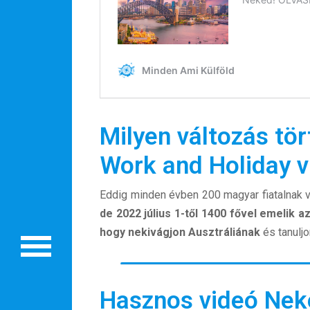
Rólunk
Milyen változás tör
Külföldre költöznék!
Work and Holiday 
Szakértőink
Eddig minden évben 200 magyar fiatalnak vo
Beutazási engedélyek
de 2022 július 1-től 1400 fővel emelik 
Online bolt
hogy nekivágjon Ausztráliának
és tanulj
Rendezvények
BLOG
Hasznos videó Nek