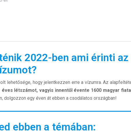
ténik 2022-ben ami érinti az
vízumot?
lt lehetősége, hogy jelentkezzen erre a vízumra. Az alapfeltéte
az éves létszámot, vagyis innentől évente 1600 magyar fiat
on, dolgozzon egy éven át ebben a csodálatos országban!
ed ebben a témában: