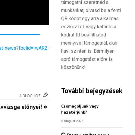
támogatni szeretnéd a
munkánkat, olvasd be a fenti
QR kódot egy arra alkalmas
eszközzel, vagy kattints a
kódra! Itt beállíthatod
mennyivel támogatnál, akár
est-news?fbclid=IwAR2-
havi szinten is. Bármilyen
apró támogatást előre is
köszönünk!
További bejegyzések
A BLOGHOZ
lvvizsga előnyei!
Csomagoljunk vagy
hazatérjünk?
5 August 2026
🤫 Szavak, amiket nem a