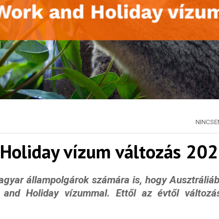
NINCS
 Holiday vízum változás 20
gyar állampolgárok számára is, hogy Ausztráliá
 and Holiday vízummal. Ettől az évtől változá