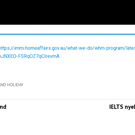
https://immi.homeaffairs.gov.au/what-we-do/whm-program/lat
mJNXEO-FSRqOZ7qCIrevmA
AND HOLIDAY
and
IELTS nye