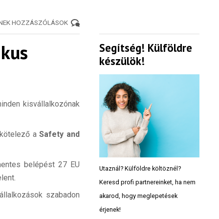
ENEK HOZZÁSZÓLÁSOK
ikus
Segítség! Külföldre
készülök!
minden kisvállalkozónak
 kötelező a
Safety and
mmentes belépést 27 EU
Utaznál? Külföldre költöznél?
lent.
Keresd profi partnereinket, ha nem
vállalkozások szabadon
akarod, hogy meglepetések
érjenek!