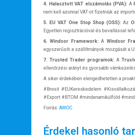
4. Halasztott VAT elszámolás (PVA):
A
nem kell azonnal VAT-ot fizetniük az importok
5. EU VAT One Stop Shop (OSS):
Az
O
Egyetlen regisztrációval és bevallással l
6. Windsor Framework:
A
Windsor Fr
egyszerűsíti a szállítmányok mozgását a UK
7. Trusted Trader programok:
A
Trust
ellenőrzési arányt és gyorsabb vámkezelés
A siker érdekében elengedhetetlen a proakt
#Brexit #EUKereskedelem #Kisvállalko
#Export #BTOM #mindenamikülföld #mind
Forrás:
AWOC
Érdekel hasonló ta