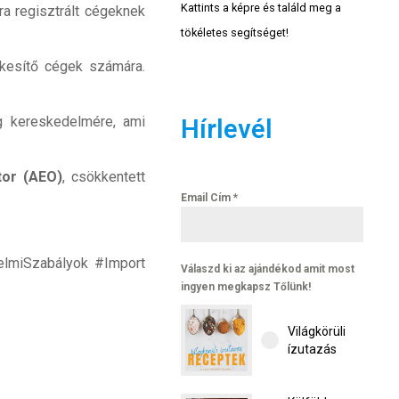
Kattints a képre és találd meg a
a regisztrált cégeknek
tökéletes segítséget!
ékesítő cégek számára.
g kereskedelmére, ami
Hírlevél
tor (AEO)
, csökkentett
Email Cím
*
lmiSzabályok #Import
Válaszd ki az ajándékod amit most
ingyen megkapsz Tőlünk!
Világkörüli
ízutazás