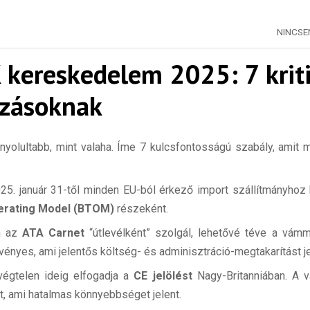
NINCS
 kereskedelem 2025: 7 krit
ozásoknak
onyolultabb, mint valaha. Íme 7 kulcsfontosságú szabály, amit 
25. január 31-től minden EU-ból érkező import szállítmányhoz
erating Model (BTOM)
részeként.
n az
ATA Carnet
“útlevélként” szolgál, lehetővé téve a vá
nyes, ami jelentős költség- és adminisztráció-megtakarítást je
égtelen ideig elfogadja a
CE jelölést
Nagy-Britanniában. A 
t, ami hatalmas könnyebbséget jelent.