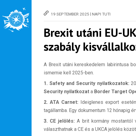
|
19 SEPTEMBER 2025
NAPI TUTI
Brexit utáni EU-UK
szabály kisvállalk
A Brexit utáni kereskedelem labirintusa b
ismernie kell 2025-ben.
1. Safety and Security nyilatkozatok:
20
Security nyilatkozat
a
Border Target Op
2. ATA Carnet:
Ideiglenes export eseté
tagállamba. Egy dokumentum 12 hónapig érvé
3. CE jelölés:
A brit kormány mostantól v
választhatnak a CE és a UKCA jelölés közöt