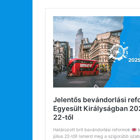
Rólunk
Külföldre költöznék!
Szakértőink
Beutazási engedélyek
Online bolt
Rendezvények