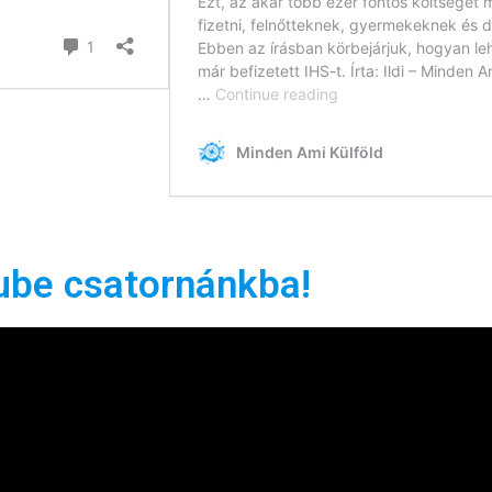
ube csatornánkba!