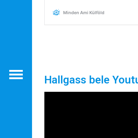
BLOG
Partnerprogram
Oszd meg történeted!
Külföldi munkaajánlatok
Hallgass bele Yout