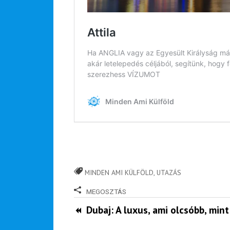
Email Cím
*
Válaszd ki az ajándékod amit
most ingyen megkapsz Tőlünk!
Világkörüli
ízutazás
Külföldre
Költözünk!
Kaland -
játék -
kockázat
MINDEN AMI KÜLFÖLD
,
UTAZÁS
100
MEGOSZTÁS
Utazási
Élmény
Dubaj: A luxus, ami olcsóbb, mint
poszter