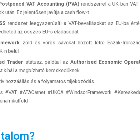
Postponed VAT Accounting (PVA)
rendszerrel a UK-ban VAT-r
 után. Ez jelentősen javítja a cash flow-t.
SS
rendszer leegyszerűsíti a VAT-bevallásokat az EU-ba ért
efedheted az összes EU-s eladásodat.
amework
zöld és vörös sávokat hozott létre Észak-Írorszá
-n belül.
ed Trader
státusz, például az
Authorised Economic Opera
t kínál a megbízható kereskedőknek.
ív hozzáállás és a folyamatos tájékozódás.
zás #VAT #ATACarnet #UKCA #WindsorFramework #Kereskede
enamikulfold
rtalom?