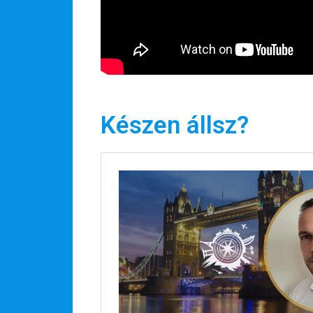
Készen állsz?
Hírlevél