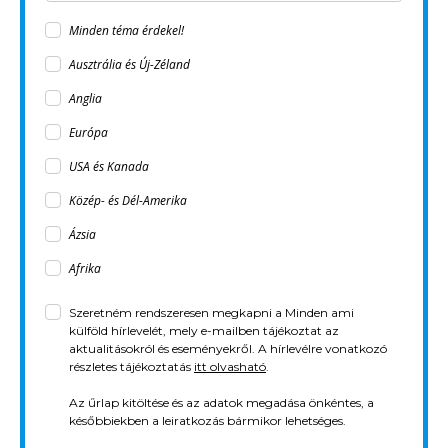
Minden téma érdekel!
Ausztrália és Új-Zéland
Anglia
Európa
USA és Kanada
Közép- és Dél-Amerika
Ázsia
Afrika
Szeretném rendszeresen megkapni a Minden ami
külföld hírlevelét, mely e-mailben tájékoztat az
aktualitásokról és eseményekről. A hírlevélre vonatkozó
részletes tájékoztatás
itt olvasható
.
Az űrlap kitöltése és az adatok megadása önkéntes, a
későbbiekben a leiratkozás bármikor lehetséges.