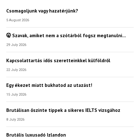
Kaland -
Csomagoljunk vagy hazatérjünk?
játék -
kockázat
5 August 2026
100
🤫 Szavak, amiket nem a szótárból fogsz megtanulni…
Utazási
Élmény
29 July 2026
poszter
Kapcsolattartás idős szeretteinkkel külföldről
22 July 2026
Egy ékezet miatt bukhatod az utazást!
Feliratkozom
15 July 2026
Brutálisan őszinte tippek a sikeres IELTS vizsgához
8 July 2026
Felhasználási feltételek
Brutális luxusadó Izlandon