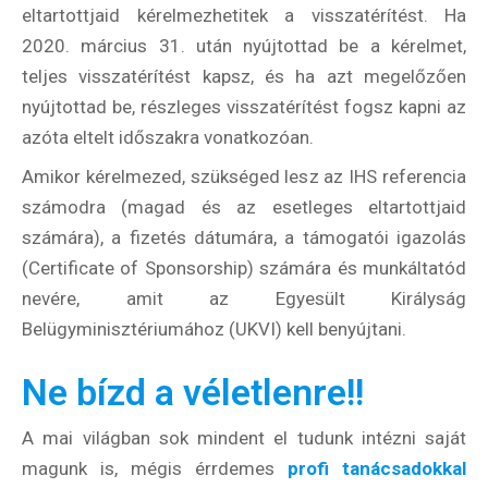
eltartottjaid kérelmezhetitek a visszatérítést. Ha
2020. március 31. után nyújtottad be a kérelmet,
teljes visszatérítést kapsz, és ha azt megelőzően
nyújtottad be, részleges visszatérítést fogsz kapni az
azóta eltelt időszakra vonatkozóan.
Amikor kérelmezed, szükséged lesz az IHS referencia
számodra (magad és az esetleges eltartottjaid
számára), a fizetés dátumára, a támogatói igazolás
(Certificate of Sponsorship) számára és munkáltatód
nevére, amit az Egyesült Királyság
Belügyminisztériumához (UKVI) kell benyújtani.
Ne bízd a véletlenre!!
A mai világban sok mindent el tudunk intézni saját
magunk is, mégis érrdemes
profi tanácsadokkal