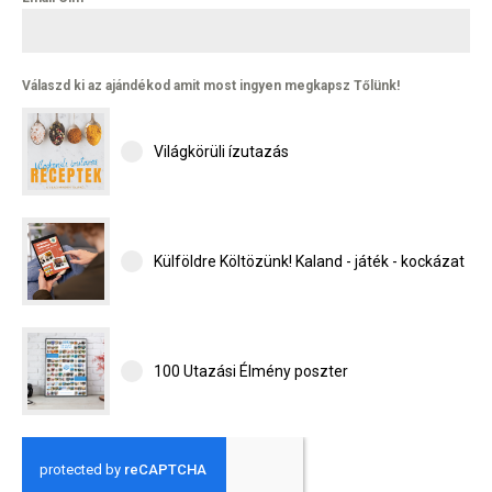
Válaszd ki az ajándékod amit most ingyen megkapsz Tőlünk!
Világkörüli ízutazás
Külföldre Költözünk! Kaland - játék - kockázat
100 Utazási Élmény poszter