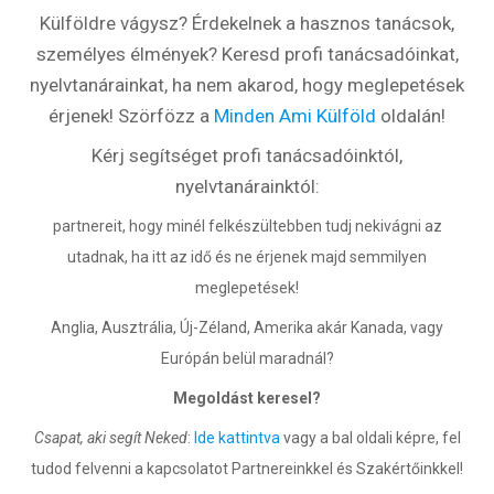
Külföldre vágysz? Érdekelnek a hasznos tanácsok,
személyes élmények? Keresd profi tanácsadóinkat,
nyelvtanárainkat, ha nem akarod, hogy meglepetések
érjenek! Szörfözz a
Minden Ami Külföld
oldalán!
Kérj segítséget profi tanácsadóinktól,
nyelvtanárainktól:
partnereit, hogy minél felkészültebben tudj nekivágni az
utadnak, ha itt az idő és ne érjenek majd semmilyen
meglepetések!
Anglia, Ausztrália, Új-Zéland, Amerika akár Kanada, vagy
Európán belül maradnál?
Megoldást keresel?
Csapat, aki segít Neked
:
Ide kattintva
vagy a bal oldali képre, fel
tudod felvenni a kapcsolatot Partnereinkkel és Szakértőinkkel!