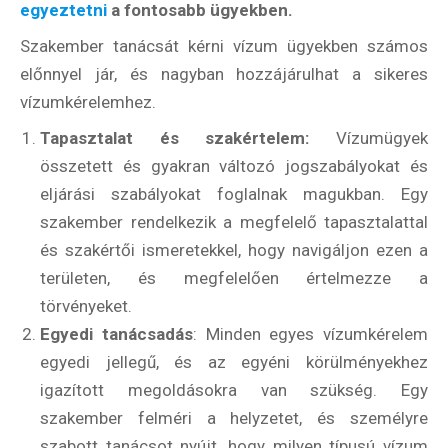
egyeztetni
a fontosabb ügyekben.
Szakember tanácsát kérni vízum ügyekben számos
előnnyel jár, és nagyban hozzájárulhat a sikeres
vízumkérelemhez.
Tapasztalat és szakértelem:
Vízumügyek
összetett és gyakran változó jogszabályokat és
eljárási szabályokat foglalnak magukban. Egy
szakember rendelkezik a megfelelő tapasztalattal
és szakértői ismeretekkel, hogy navigáljon ezen a
területen, és megfelelően értelmezze a
törvényeket.
Egyedi tanácsadás
: Minden egyes vízumkérelem
egyedi jellegű, és az egyéni körülményekhez
igazított megoldásokra van szükség. Egy
szakember felméri a helyzetet, és személyre
szabott tanácsot nyújt, hogy milyen típusú vízum