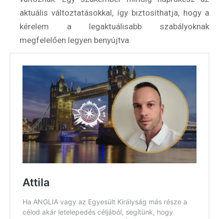
aktuális változtatásokkal, így biztosíthatja, hogy a
Rendezvények
kérelem a legaktuálisabb szabályoknak
megfelelően legyen benyújtva.
BLOG
Partnerprogram
Oszd meg történeted!
Külföldi munkaajánlatok