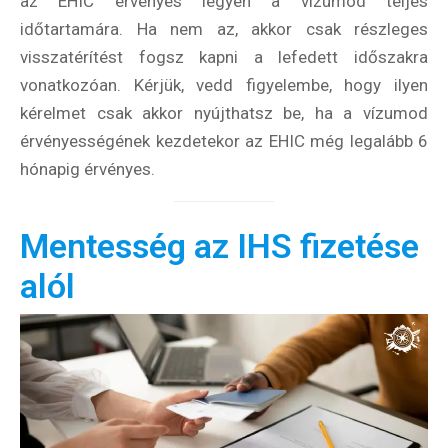
az EHIC érvényes legyen a vízumod teljes
időtartamára. Ha nem az, akkor csak részleges
visszatérítést fogsz kapni a lefedett időszakra
vonatkozóan. Kérjük, vedd figyelembe, hogy ilyen
kérelmet csak akkor nyújthatsz be, ha a vízumod
érvényességének kezdetekor az EHIC még legalább 6
hónapig érvényes.
Mentesség az IHS fizetése
alól