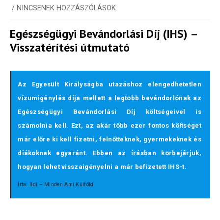
/
NINCSENEK HOZZÁSZÓLÁSOK
Egészségügyi Bevándorlási Díj (IHS) –
Visszatérítési útmutató
Az Egyesült Királyságba utazáshoz elengedhetetlen
vízumigénylés díja mellett a legtöbb bevándorlónak az
Egészségügyi Bevándorlási Díj költségeivel is
számolnia kell. Ezt, az akár több ezer fontos költséget
már előre ki kell fizetni, felnőtteknek, gyermekeknek és
diákoknak egyaránt. Ebben az írásban körbejárjuk,
hogyan lehet visszaigényelni a már befizetett IHS-t.
Írta: Ildi – Minden Ami Külföld