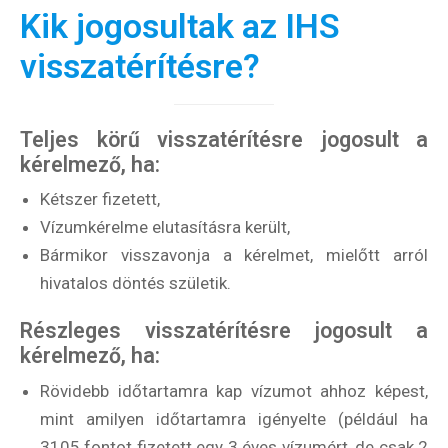
Kik jogosultak az IHS
visszatérítésre?
Teljes körű visszatérítésre jogosult a
kérelmező, ha:
Kétszer fizetett,
Vízumkérelme elutasításra került,
Bármikor visszavonja a kérelmet, mielőtt arról
hivatalos döntés születik.
Részleges visszatérítésre jogosult a
kérelmező, ha:
Rövidebb időtartamra kap vízumot ahhoz képest,
mint amilyen időtartamra igényelte (például ha
3105 fontot fizetett egy 3 éves vízumért, de csak 2