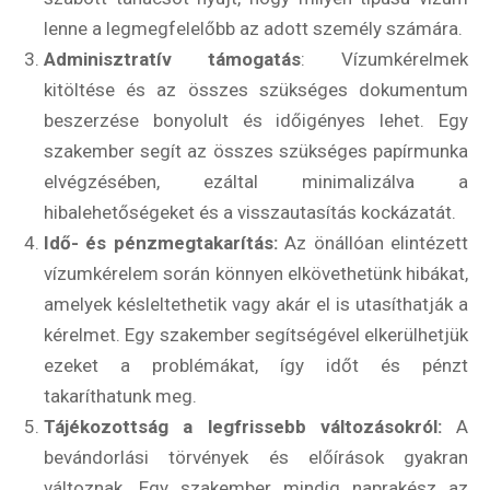
lenne a legmegfelelőbb az adott személy számára.
Adminisztratív támogatás
: Vízumkérelmek
kitöltése és az összes szükséges dokumentum
beszerzése bonyolult és időigényes lehet. Egy
szakember segít az összes szükséges papírmunka
elvégzésében, ezáltal minimalizálva a
hibalehetőségeket és a visszautasítás kockázatát.
Idő- és pénzmegtakarítás:
Az önállóan elintézett
vízumkérelem során könnyen elkövethetünk hibákat,
Rólunk
amelyek késleltethetik vagy akár el is utasíthatják a
kérelmet. Egy szakember segítségével elkerülhetjük
Külföldre költöznék!
ezeket a problémákat, így időt és pénzt
Szakértőink
takaríthatunk meg.
Tájékozottság a legfrissebb változásokról:
A
Beutazási engedélyek
bevándorlási törvények és előírások gyakran
Online bolt
változnak. Egy szakember mindig naprakész az