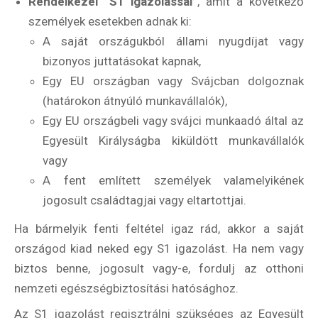
Rendelkezel “S1 igazolással”
, amit a következő
személyek esetekben adnak ki:
A saját országukból állami nyugdíjat vagy
bizonyos juttatásokat kapnak,
Egy EU országban vagy Svájcban dolgoznak
(határokon átnyúló munkavállalók),
Egy EU országbeli vagy svájci munkaadó által az
Egyesült Királyságba kiküldött munkavállalók
vagy
A fent említett személyek valamelyikének
jogosult családtagjai vagy eltartottjai.
Ha bármelyik fenti feltétel igaz rád, akkor a saját
országod kiad neked egy S1 igazolást. Ha nem vagy
biztos benne, jogosult vagy-e, fordulj az otthoni
nemzeti egészségbiztosítási hatósághoz.
Az S1 igazolást regisztrálni szükséges az Egyesült