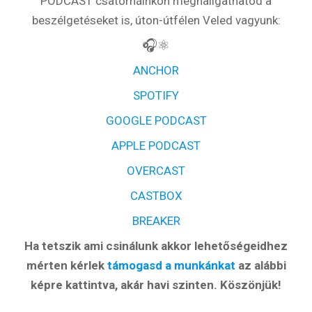
PODCAST csatornáinkon meghallgathatod a
beszélgetéseket is, úton-útfélen Veled vagyunk:
🎧⚛️
ANCHOR
SPOTIFY
GOOGLE PODCAST
APPLE PODCAST
OVERCAST
CASTBOX
BREAKER
Ha tetszik ami csinálunk akkor lehetőségeidhez
mérten kérlek
támogasd a munkánkat
az alábbi
képre kattintva, akár havi szinten. Köszönjük!