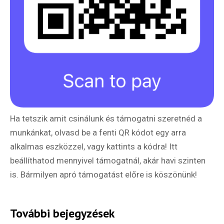
Hírlevél
Email Cím
*
Ha tetszik amit csinálunk és támogatni szeretnéd a
munkánkat, olvasd be a fenti QR kódot egy arra
Válaszd ki az ajándékod amit
alkalmas eszközzel, vagy kattints a kódra! Itt
most ingyen megkapsz Tőlünk!
beállíthatod mennyivel támogatnál, akár havi szinten
Világkörüli
is. Bármilyen apró támogatást előre is köszönünk!
ízutazás
További bejegyzések
Külföldre
Költözünk!