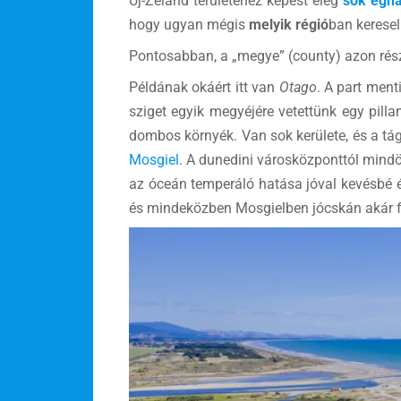
Új-Zéland területéhez képest elég
sok égha
hogy ugyan mégis
melyik régió
ban keresel
Pontosabban, a „megye” (county) azon részé
Példának okáért itt van
Otago
. A part ment
sziget egyik megyéjére vetettünk egy pill
dombos környék. Van sok kerülete, és a tá
Mosgiel
. A dunedini városközponttól min
az óceán temperáló hatása jóval kevésbé é
és mindeközben Mosgielben jócskán akár f