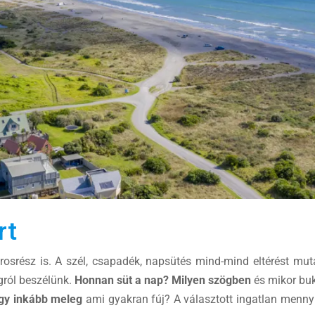
rt
osrész is. A szél, csapadék, napsütés mind-mind eltérést mu
gról beszélünk.
Honnan süt a nap?
Milyen szögben
és mikor buk
agy inkább meleg
ami gyakran fúj? A választott ingatlan mennyi