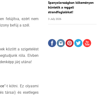
Spanyolországban kőkeményen
büntetik a reggeli
strandfoglalókat!
n felújítva, ezért nem
3 July 2026
izony befúj a szél.
ek között a szigetelést
megtudjunk róla. Elvben
ndenképp járj utána!
nce
”-t kötni. Ez olyasmi
és társai) és esetleges