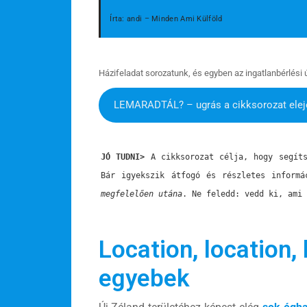
Írta: andi – Minden Ami Külföld
Házifeladat sorozatunk, és egyben az ingatlanbérlési 
LEMARADTÁL? – ugrás a cikksorozat elej
JÓ TUDNI
>
 A cikksorozat célja, hogy segíts
Bár igyekszik átfogó és részletes informá
megfelelően utána
. Ne feledd: vedd ki, ami 
Location, location,
egyebek