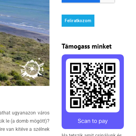
Feliratkozom
Támogass minket
tathat ugyanazon város
ik le (a domb mögött)?
re van kitéve a szélnek
Ha tetszik amit csinálunk és