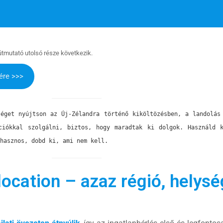
útmutató utolsó része következik.
ére >>>
éget nyújtson az Új-Zélandra történő kiköltözésben, a landolás 
ciókkal szolgálni, biztos, hogy maradtak ki dolgok. Használd 
hasznos, dobd ki, ami nem kell.
 location – azaz régió, helys