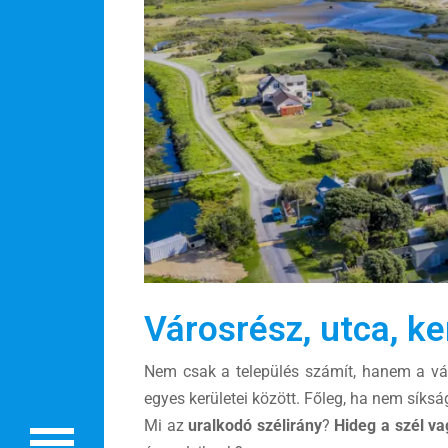
Rólunk
Külföldre költöznék!
Városrész, utca, ke
Szakértőink
Nem csak a település számít, hanem a vár
Beutazási engedélyek
egyes kerületei között. Főleg, ha nem síksá
Online bolt
Mi az
uralkodó szélirány
?
Hideg a szél v