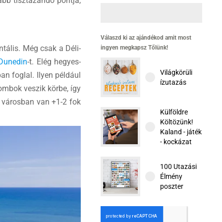
sabb tisztázandó pontja,
Válaszd ki az ajándékod amit most
tális. Még csak a Déli-
ingyen megkapsz Tőlünk!
Dunedin
-t. Elég hegyes-
Világkörüli
n foglal. Ilyen például
ízutazás
dombok veszik körbe, így
A városban van +1-2 fok
Külföldre
Költözünk!
Kaland - játék
- kockázat
100 Utazási
Élmény
poszter