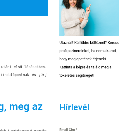
Utaznál? Külföldre költöznél? Keresd
profi partnereinket, ha nem akarod,
hogy meglepetések érjenek!
Kattints a képre és találd meg a
utáni első lépésekben. 
kiindulópontnak és 
járj 
tökéletes segítséget!
ég, meg az
Hírlevél
Email Cím
*