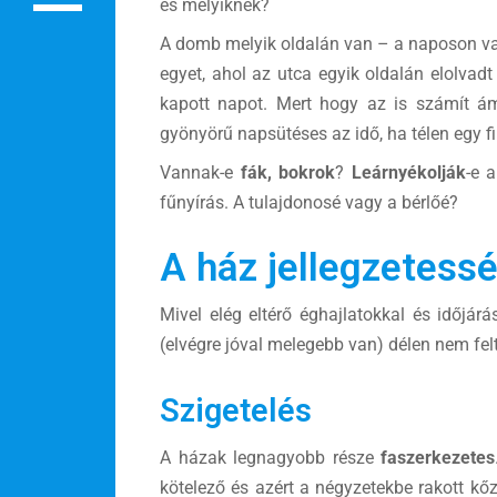
és melyiknek?
Rendezvények
A domb melyik oldalán van – a naposon v
BLOG
egyet, ahol az utca egyik oldalán elolvad
kapott napot. Mert hogy az is számít 
Partnerprogram
gyönyörű napsütéses az idő, ha télen egy f
Oszd meg történeted!
Vannak-e
fák, bokrok
?
Leárnyékolják
-e 
fűnyírás. A tulajdonosé vagy a bérlőé?
Külföldi munkaajánlatok
A ház jellegzetess
Mivel elég eltérő éghajlatokkal és időjár
(elvégre jóval melegebb van) délen nem felt
Szigetelés
A házak legnagyobb része
faszerkezetes
kötelező és azért a négyzetekbe rakott k