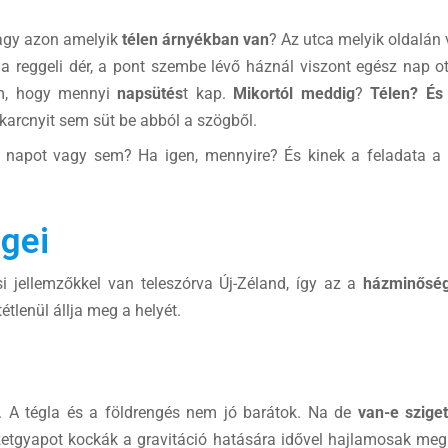
agy azon amelyik
télen árnyékban van
? Az utca melyik oldalán
t a reggeli dér, a pont szembe lévő háznál viszont egész nap 
ám, hogy mennyi
napsütés
t kap.
Mikortól meddig
?
Télen? És
ikarcnyit sem süt be abból a szögből.
a napot vagy sem? Ha igen, mennyire? És kinek a feladata a
égei
ási jellemzőkkel van teleszórva Új-Zéland, így az a
házminősé
étlenül állja meg a helyét.
. A tégla és a földrengés nem jó barátok. Na de
van-e szige
őzetgyapot kockák a gravitáció hatására idővel hajlamosak me