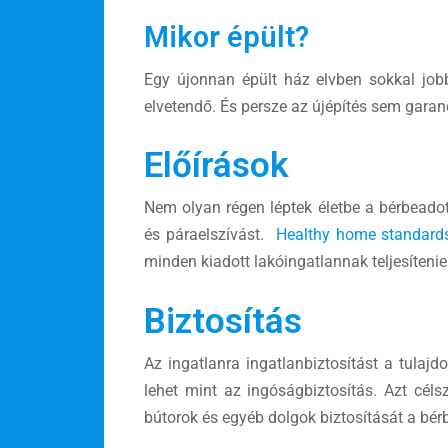
Mikor épült?
Egy újonnan épült ház elvben sokkal jobb
elvetendő. És persze az újépítés sem garanc
Előírások
Nem olyan régen léptek életbe a bérbeadott
és páraelszívást.
Healthy home standard
minden kiadott lakóingatlannak teljesítenie 
Biztosítás
Az ingatlanra ingatlanbiztosítást a tulaj
lehet mint az ingóságbiztosítás. Azt céls
bútorok és egyéb dolgok biztosítását a bérb