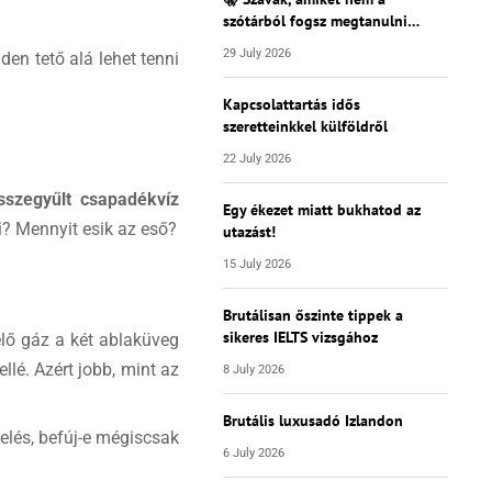
szótárból fogsz megtanulni…
29 July 2026
en tető alá lehet tenni
Kapcsolattartás idős
szeretteinkkel külföldről
22 July 2026
összegyűlt csapadékvíz
Egy ékezet miatt bukhatod az
i? Mennyit esik az eső?
utazást!
15 July 2026
Brutálisan őszinte tippek a
sikeres IELTS vizsgához
lő gáz a két ablaküveg
llé. Azért jobb, mint az
8 July 2026
Brutális luxusadó Izlandon
telés, befúj-e mégiscsak
6 July 2026