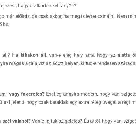
ejezést, hogy uralkodó szélirány?!?!
 már előírás, de csak akkor, ha meg is lehet csinálni. Nem mind
ő be.
n áll? Ha
lábakon áll
, van-e elég hely arra, hogy az
alatta 
e magas a talajvíz az adott helyen, ki tud-e rendesen száradn
um- vagy fakeretes?
Esetleg annyira modern, hogy van szigete
azt jelenti, hogy csak beraktak egy extra réteg üveget a régi me
a szél valahol?
Van-e rajtuk szigetelés? És attól, hogy van szige