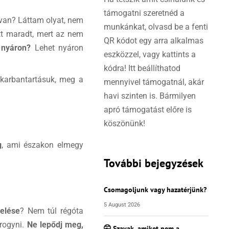
támogatni szeretnéd a
 van? Láttam olyat, nem
munkánkat, olvasd be a fenti
ott maradt, mert az nem
QR kódot egy arra alkalmas
 nyáron?
Lehet nyáron
eszközzel, vagy kattints a
kódra! Itt beállíthatod
 karbantartásuk, meg a
mennyivel támogatnál, akár
havi szinten is. Bármilyen
apró támogatást előre is
köszönünk!
g
, ami északon elmegy
További bejegyzések
Csomagoljunk vagy hazatérjünk?
5 August 2026
telése
? Nem túl régóta
grogyni.
Ne lepődj meg,
🤫 Szavak, amiket nem a