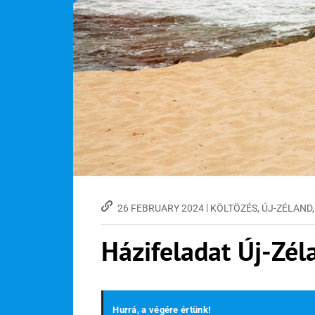
|
26 FEBRUARY 2024
KÖLTÖZÉS
,
ÚJ-ZÉLAND
Házifeladat Új-Zél
Hurrá, a végére értünk!