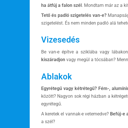
ha átfúj a falon szél
. Mondtam már az a kif
Tető és padló szigetelés van-e?
Manapságo
szigetelést. És nem minden padló alá tehet
Vizesedés
Be van-e építve a sziklába vagy lábako
kiszáradjon
vagy megül a tócsában? Mennyir
Ablakok
Egyrétegű vagy kétrétegű? Fém-, alumíni
között? Nagyon sok régi házban a kétrégetű 
egyrétegű.
A keretek el vannak-e vetemedve?
Befúj-e 
a szél?