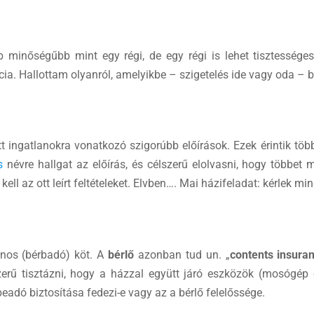
 minőségűbb mint egy régi, de egy régi is lehet tisztességese
ia. Hallottam olyanról, amelyikbe – szigetelés ide vagy oda – b
 ingatlanokra vonatkozó szigorúbb előírások. Ezek érintik több
s
névre hallgat az előírás, és célszerű elolvasni, hogy többet 
kell az ott leírt feltételeket. Elvben…. Mai házifeladat: kérlek mi
donos (bérbadó) köt. A
bérlő
azonban tud un. „
contents insura
zerű tisztázni, hogy a házzal együtt járó eszközök (mosógép 
eadó biztosítása fedezi-e vagy az a bérlő felelőssége.