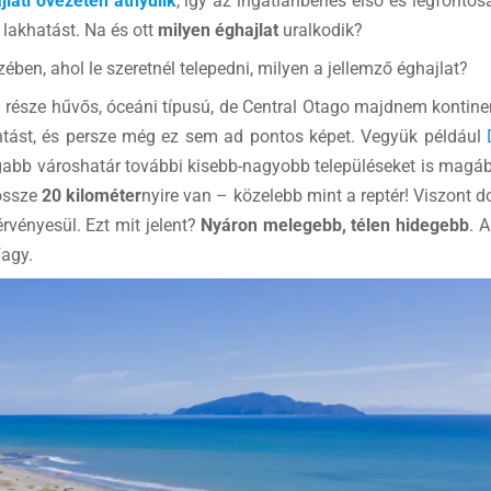
jlati övezeten átnyúlik
, így az ingatlanbérlés első és legfonto
 lakhatást. Na és ott
milyen éghajlat
uralkodik?
ben, ahol le szeretnél telepedni, milyen a jellemző éghajlat?
i része hűvős, óceáni típusú, de Central Otago majdnem kontinen
antást, és persze még ez sem ad pontos képet. Vegyük például
gabb városhatár további kisebb-nagyobb településeket is magába
dössze
20 kilométer
nyire van – közelebb mint a reptér! Viszont 
rvényesül. Ezt mit jelent?
Nyáron melegebb, télen hidegebb
. 
agy.