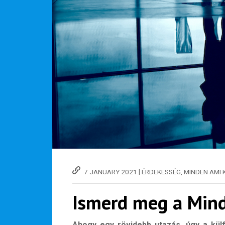
|
7 JANUARY 2021
ÉRDEKESSÉG
,
MINDEN AMI 
Ismerd meg a Mind
Ahogy egy rövidebb utazás, úgy a külf