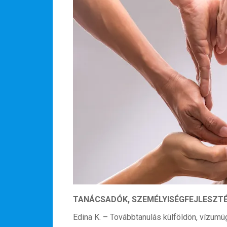
TANÁCSADÓK, SZEMÉLYISÉGFEJLESZT
Edina K. – Továbbtanulás külföldön, vízum