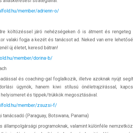
s álláskeresési stratégiával.
ulfold.hu/member/adrienn-o/
ldre költözéssel járó nehézségeken ő is átment és rengeteg t
kor valaki fogja a kezét és tanácsot ad. Neked van erre lehetős
nél új életet, keresd bátran!
fold.hu/member/dorina-b/
oach
sadással és coaching-gal foglalkozik, illetve azoknak nyújt segí
rlási ügynök, hanem kiwi stílusú önéletrajzírással, kapcsol
, helyismeret és tippek/trükkök megosztásával.
ulfold.hu/member/zsuzsi-f/
gi tanácsadó (Paraguay, Botswana, Panama)
 és állampolgársági programoknak, valamint különféle nemzetkö