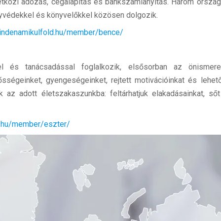
zetközi adózás, cégalapítás és bankszámlanyitás. Három orszá
gyvédekkel és könyvelőkkel közösen dolgozik.
mindenamikulfold.hu/member/bence/
l és tanácsadással foglalkozik, elsősorban az önismeret
sségeinket, gyengeségeinket, rejtett motivációinkat és lehető
ak az adott életszakaszunkba: feltárhatjuk elakadásainkat, ső
d.hu/member/eszter/