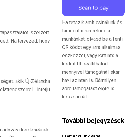
Ha tetszik amit csinálunk és
támogatni szeretnéd a
apasztalatot szerzett.
munkánkat, olvasd be a fenti
éged. Ha tervezed, hogy
QR kódot egy arra alkalmas
eszközzel, vagy kattints a
kódra! Itt beállíthatod
mennyivel támogatnál, akár
havi szinten is. Bármilyen
tséget, akik Új-Zélandra
apró támogatást előre is
atrendszerrel, interjú
köszönünk!
További bejegyzések
zi adózási kérdéseknek.
Csomagoljunk vagy