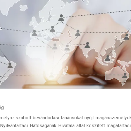
ég
mélyre szabott bevándorlási tanácsokat nyújt magánszemélyek
yilvántartási Hatóságának Hivatala által készített magatartás