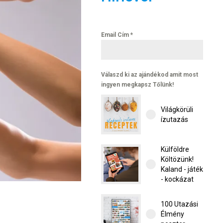
Email Cím
*
Válaszd ki az ajándékod amit most
ingyen megkapsz Tőlünk!
Világkörüli
ízutazás
Külföldre
Költözünk!
Kaland - játék
- kockázat
100 Utazási
Élmény