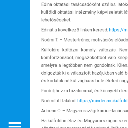
Edina oktatási tanácsadóként széles látó
külföldi oktatási intézmény képviseletét l
lehetőségeket.
Edinát a következő linken keresd:
https://
Noémi T. – Mestertréner, motivációs előadó,
Külföldre költözni komoly változás. Ne
komfortzónából, megszokottból való kilé
amelyre a legtöbben nem gondolnak. Kliens
Rólunk
dolgozták ki a választott hazájukban való b
és korlátok nélkül vághass bele életed nagy
Külföldre költöznék!
Fordulj hozzá bizalommal, és könnyebb lesz 
Szakértőink
Noémit itt találod:
https://mindenamikulfol
Beutazási engedélyek
Adrienn O. – Magyarországi karrier-tanács
Online bolt
Ha külföldön élsz és Magyarországon szeretn