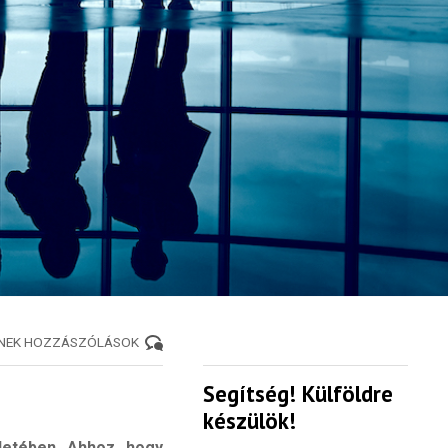
ENEK HOZZÁSZÓLÁSOK
Segítség! Külföldre
készülök!
életében. Ahhoz, hogy