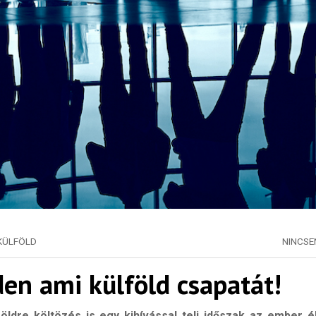
KÜLFÖLD
NINCS
en ami külföld csapatát!
öldre költözés is egy kihívással teli időszak az ember 