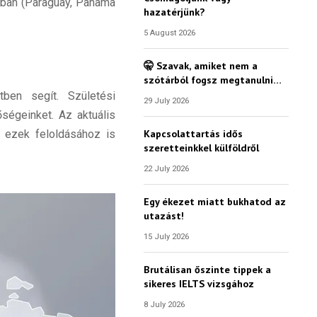
gban (Paraguay, Panama
hazatérjünk?
5 August 2026
🤫 Szavak, amiket nem a
szótárból fogsz megtanulni…
ben segít. Születési
29 July 2026
ségeinket. Az aktuális
Kapcsolattartás idős
t ezek feloldásához is
szeretteinkkel külföldről
22 July 2026
Egy ékezet miatt bukhatod az
utazást!
15 July 2026
Brutálisan őszinte tippek a
sikeres IELTS vizsgához
8 July 2026