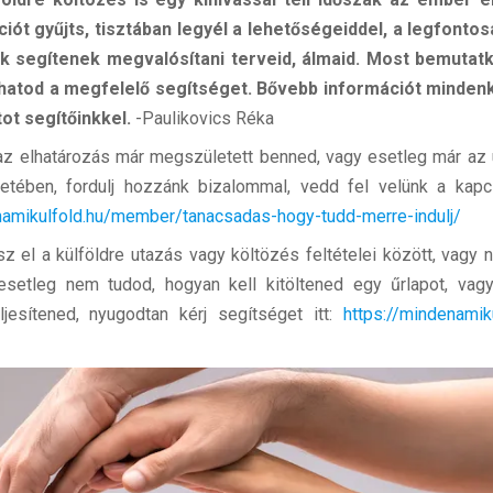
ciót gyűjts, tisztában legyél a lehetőségeiddel, a legfonto
k segítenek megvalósítani terveid, álmaid. Most bemutat
lhatod a megfelelő segítséget. Bővebb információt mindenki
tot segítőinkkel.
-Paulikovics Réka
e az elhatározás már megszületett benned, vagy esetleg már az
etében, fordulj hozzánk bizalommal, vedd fel velünk a kap
namikulfold.hu/member/tanacsadas-hogy-tudd-merre-indulj/
 el a külföldre utazás vagy költözés feltételei között, vagy 
etleg nem tudod, hogyan kell kitöltened egy űrlapot, vagy
ljesítened, nyugodtan kérj segítséget itt:
https://mindenami