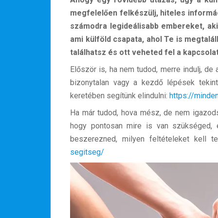
megfelelően felkészülj, hiteles informá
számodra legideálisabb embereket, aki
ami külföld csapata, ahol Te is megtalá
találhatsz és ott veheted fel a kapcsola
Először is, ha nem tudod, merre indulj, d
bizonytalan vagy a kezdő lépések tekint
keretében segítünk elindulni:
https://minde
Ha már tudod, hova mész, de nem igazodsz
hogy pontosan mire is van szükséged, es
beszerezned, milyen feltételeket kell te
segitseg/