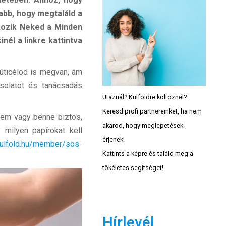
sabb, hogy megtaláld a
kozik Neked a Minden
nél a linkre kattintva
 úticélod is megvan, ám
csolatot és tanácsadás
Utaznál? Külföldre költöznél?
Keresd profi partnereinket, ha nem
nem vagy benne biztos,
akarod, hogy meglepetések
 milyen papírokat kell
érjenek!
kulfold.hu/member/sos-
Kattints a képre és találd meg a
tökéletes segítséget!
Hírlevél