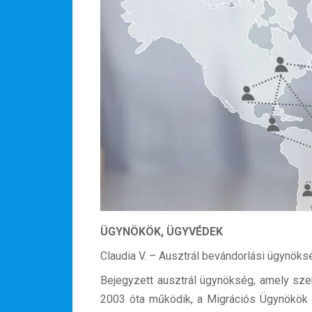
ÜGYNÖKÖK, ÜGYVÉDEK
Claudia V. – Ausztrál bevándorlási ügynöks
Bejegyzett ausztrál ügynökség, amely sze
2003 óta működik, a Migrációs Ügynökök N