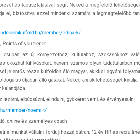
körével és tapasztalatával segít Neked a megfelelő lehetősége
átja el, biztosítva ezzel mindenki számára a legmegfelelőbb tan
mindenamikulfold.hu/member/edina-k/
 Points of you tréner
m csupán az új környezethez, kultúrához, szokásokhoz val
pés okozhat kihívásokat, hanem számos olyan tudattalanban 
ei jelentős része külföldön élő magyar, akikkel egyéni folyama
oldogulás útjában álló gátakat. Neked annak lehetőségét kínálja
 kalandjába.
lezárni, elbúcsúzni, elindulni, gyökeret verni, és érvényesülni.
d.hu/member/noemi-t/
adó, online és személyes coach
él munkát vállalni, fordulj hozzá bátran. 12 év HR és recruitme