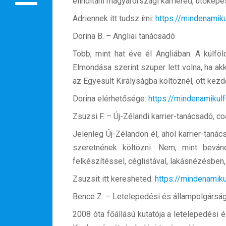
elindítani magyarországi karriered, ütőképe
Rendezvények
Adriennek itt tudsz írni:
https://mindenamik
BLOG
Dorina B. – Angliai tanácsadó
Partnerprogram
Több, mint hat éve él Angliában. A külfö
Elmondása szerint szuper lett volna, ha ak
Oszd meg történeted!
az Egyesült Királyságba költöznél, ott kezde
Külföldi munkaajánlatok
Dorina elérhetősége:
https://mindenamikul
Zsuzsi F. – Új-Zélandi karrier-tanácsadó, c
Jelenleg Új-Zélandon él, ahol karrier-tanác
szeretnének költözni. Nem, mint bevándo
felkészítéssel, céglistával, lakásnézésben
Zsuzsit itt keresheted:
https://mindenamik
Bence Z. – Letelepedési és állampolgársá
2008 óta főállású kutatója a letelepedési