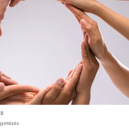
ÉS
ügyintézés