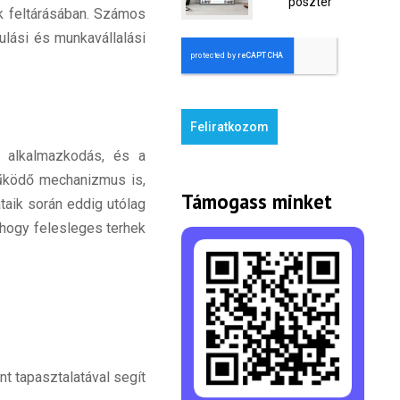
poszter
k feltárásában. Számos
ulási és munkavállalási
Feliratkozom
ó alkalmazkodás, és a
működő mechanizmus is,
Támogass minket
taik során eddig utólag
, hogy felesleges terhek
nt tapasztalatával segít