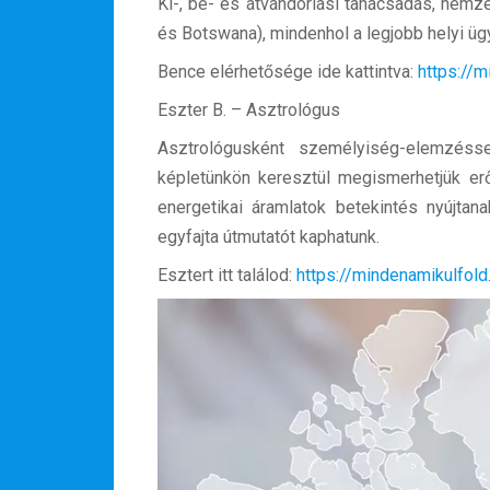
Ki-, be- és átvándorlási tanácsadás, nem
és Botswana), mindenhol a legjobb helyi ü
Bence elérhetősége ide kattintva:
https://
Eszter B. – Asztrológus
Asztrológusként személyiség-elemzésse
képletünkön keresztül megismerhetjük erő
energetikai áramlatok betekintés nyújtan
egyfajta útmutatót kaphatunk.
Esztert itt találod:
https://mindenamikulfol