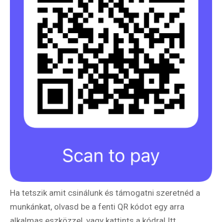
Ha tetszik amit csinálunk és támogatni szeretnéd a
munkánkat, olvasd be a fenti QR kódot egy arra
alkalmas eszközzel, vagy kattints a kódra! Itt