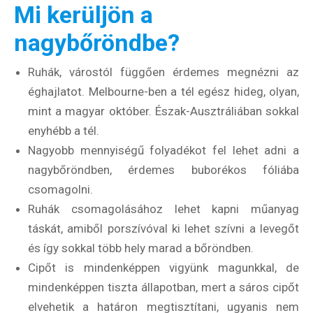
Mi kerüljön a
nagybőröndbe?
Ruhák, várostól függően érdemes megnézni az
éghajlatot. Melbourne-ben a tél egész hideg, olyan,
mint a magyar október. Észak-Ausztráliában sokkal
enyhébb a tél.
Nagyobb mennyiségű folyadékot fel lehet adni a
nagybőröndben, érdemes buborékos fóliába
csomagolni.
Ruhák csomagolásához lehet kapni műanyag
táskát, amiből porszívóval ki lehet szívni a levegőt
és így sokkal több hely marad a bőröndben.
Cipőt is mindenképpen vigyünk magunkkal, de
mindenképpen tiszta állapotban, mert a sáros cipőt
elvehetik a határon megtisztítani, ugyanis nem