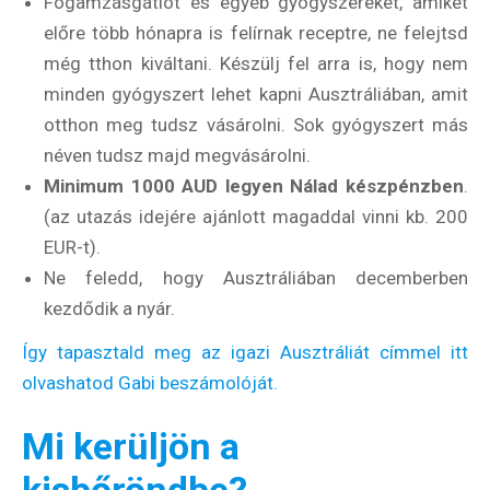
Fogamzásgátlót és egyéb gyógyszereket, amiket
előre több hónapra is felírnak receptre, ne felejtsd
még tthon kiváltani. Készülj fel arra is, hogy nem
minden gyógyszert lehet kapni Ausztráliában, amit
otthon meg tudsz vásárolni. Sok gyógyszert más
néven tudsz majd megvásárolni.
Minimum 1000 AUD legyen Nálad készpénzben
.
(az utazás idejére ajánlott magaddal vinni kb. 200
EUR-t).
Ne feledd, hogy Ausztráliában decemberben
kezdődik a nyár.
Így tapasztald meg az igazi Ausztráliát címmel itt
olvashatod Gabi beszámolóját.
Mi kerüljön a