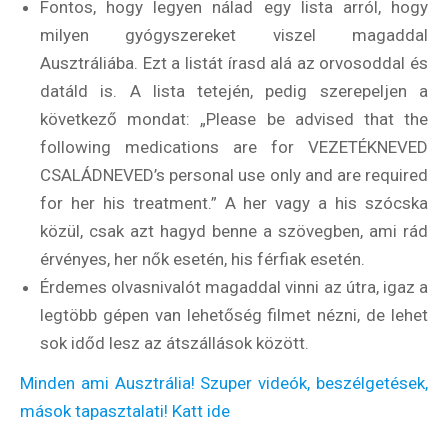
Fontos, hogy legyen nálad egy lista arról, hogy
milyen gyógyszereket viszel magaddal
Ausztráliába. Ezt a listát írasd alá az orvosoddal és
datáld is. A lista tetején, pedig szerepeljen a
következő mondat: „Please be advised that the
following medications are for VEZETÉKNEVED
CSALÁDNEVED’s personal use only and are required
for her his treatment.” A her vagy a his szócska
közül, csak azt hagyd benne a szövegben, ami rád
érvényes, her nők esetén, his férfiak esetén.
Érdemes olvasnivalót magaddal vinni az útra, igaz a
legtöbb gépen van lehetőség filmet nézni, de lehet
sok időd lesz az átszállások között.
Minden ami Ausztrália! Szuper videók, beszélgetések,
mások tapasztalati! Katt ide