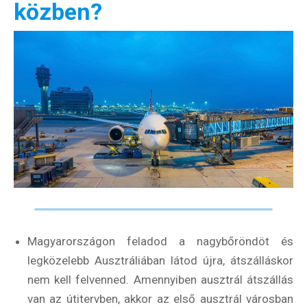
közben?
Válaszd ki az ajándékod amit
most ingyen megkapsz Tőlünk!
Világkörüli
ízutazás
Külföldre
Költözünk!
Kaland -
játék -
kockázat
100
Utazási
Élmény
poszter
Magyarországon feladod a nagybőröndöt és
legközelebb Ausztráliában látod újra, átszálláskor
nem kell felvenned. Amennyiben ausztrál átszállás
van az útitervben, akkor az első ausztrál városban