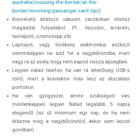
australia/crossing-the-border/at-the-
border/incoming-passenger-card-(ipc)
Kisméretű átlátszó vákuum zacskóban vihetsz
magaddal folyadékot. Pl.: dezodor, arckrém,
testápoló, szemcsepp stb.
Laptopot, vagy törékeny elektronikai eszközt
semmiképpen ne add fel a nagybőröndbe, mert
nagy rá az esély, hogy nem kapod vissza épségben.
Legyen nálad telefon, ha van rá lehetőség USB-s
töltő, mert a konnektor más lesz az átszállási
pontokon.
Ha van gyógyszer, amire szükséged van,
mindenképpen legyen Nálad legalább 5 napra
elegendő (az út minimum egy nap, és ha nem
érkezne meg a nagybőröndöd, akkor sem leszel
gondban).