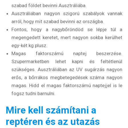
szabad földet bevinni Ausztráliába.
Ausztráliában nagyon szigorú szabályok vannak
arról, hogy mit szabad bevinni az országba.
Fontos, hogy a nagybőröndöd se lépje túl a
megengedett keretet, mert nagyon sokba kerülhet
egy-két kg plusz.
Magas faktorszámú naptej beszerzése.
Szupermarketben lehet kapni és feltétlenül
szükséges. Ausztráliában az UV sugárzás nagyon
erős, a bőrrákos megbetegedések száma nagyon
magas. Hidd el magas faktorszámú naptejjel is le
Hírlevél
fogsz tudni barnulni.
Mire kell számítani a
Email Cím
*
reptéren és az utazás