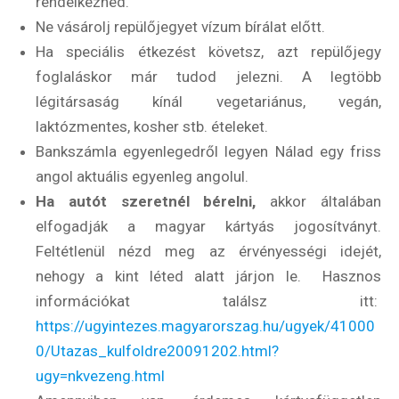
rendelkezned.
Ne vásárolj repülőjegyet vízum bírálat előtt.
Ha speciális étkezést követsz, azt repülőjegy
foglaláskor már tudod jelezni. A legtöbb
légitársaság kínál vegetariánus, vegán,
laktózmentes, kosher stb. ételeket.
Bankszámla egyenlegedről legyen Nálad egy friss
angol aktuális egyenleg angolul.
Ha autót szeretnél bérelni,
akkor általában
elfogadják a magyar kártyás jogosítványt.
Feltétlenül nézd meg az érvényességi idejét,
nehogy a kint léted alatt járjon le. Hasznos
információkat találsz itt:
https://ugyintezes.magyarorszag.hu/ugyek/41000
0/Utazas_kulfoldre20091202.html?
ugy=nkvezeng.html