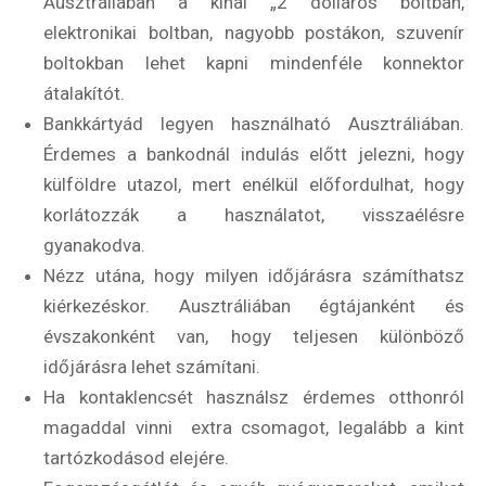
Ausztráliában a kínai „2 dolláros boltban,
elektronikai boltban, nagyobb postákon, szuvenír
boltokban lehet kapni mindenféle konnektor
átalakítót.
Bankkártyád legyen használható Ausztráliában.
Érdemes a bankodnál indulás előtt jelezni, hogy
külföldre utazol, mert enélkül előfordulhat, hogy
korlátozzák a használatot, visszaélésre
gyanakodva.
Nézz utána, hogy milyen időjárásra számíthatsz
kiérkezéskor. Ausztráliában égtájanként és
évszakonként van, hogy teljesen különböző
időjárásra lehet számítani.
Ha kontaklencsét használsz érdemes otthonról
magaddal vinni extra csomagot, legalább a kint
tartózkodásod elejére.