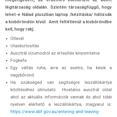
légitársaság oldalán. Szintén társaságfüggő, hogy
lehet-e Nálad pluszban laptop /kézitáska/ hátizsák
a kisbőröndön kívül. Amit feltétlenül a kisbőröndbe
kell, hogy rakj:
Útlevél
Utasbiztosítás
Ausztrál vízumodról az értesítés kinyomtatva
Fogkefe
Egy váltás ruha, arra az esetre, ha késik a
nagybőrönd.
Ha szükséged van segítségre leszállókártya
kitöltéséhez útmutató. Hivatalos ausztrál oldal
ahol az aktuális információk vannak és ahol több
nyelven elérhető a leszállókártya, magyarul is:
https://www.abf.gov.au/entering-and-leaving-