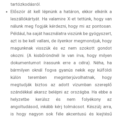
tartózkodásról.
Először át kell lépnünk a határon, ekkor elkérik a
leszállókártyát. Ha valamire X-et tettünk, hogy van
nálunk meg fogják kérdezni, hogy mi az pontosan.
Például, ha saját használatra viszünk be gyógyszert,
azt is be kell vallani, de ilyenkor megmondjuk, hogy
magunknak visszük és ez nem szokott gondot
okozni. (A kisbőröndnél le van írva, hogy milyen
dokumentumot írassunk erre a célra). Néha, ha
bármilyen oknál fogva gyanús nekik egy külföldi
külön teremben meginterjúvolhatnak, hogy
megtudják biztos az adott vízumban szereplő
szándékkal akarsz belépni az országba. Ha ebbe a
helyzetbe kerülsz és nem folyékony az
angoltudásod, inkább kérj tolmácsot. Készülj arra,
is hogy nagyon sok féle akcentusú és kiejtésű