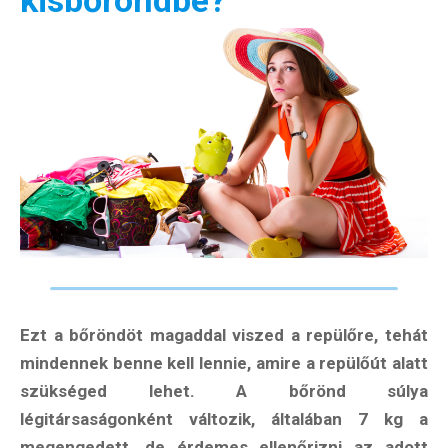
kisbőröndbe?
Ezt a bőröndöt magaddal viszed a repülőre, tehát
mindennek benne kell lennie, amire a repülőút alatt
szükséged lehet. A bőrönd súlya
légitársaságonként változik, általában 7 kg a
megengedett, de érdemes ellenőrizni az adott