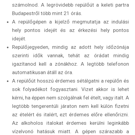
számolnod. A legrövidebb repülőút a keleti partra
Budapestről több mint 21 órás.
A repülőgépen a kijelző megmutatja az indulási
hely pontos idejét és az érkezési hely pontos
idejét.
Repülőjegyeden, mindig az adott hely időzónája
szerinti idők vannak, tehát az órádat mindig
igazítanod kell a zónákhoz. A legtöbb telefonon
automatikusan átáll az óra.
A repülőút hosszú érdemes sétálgatni a repülőn és
sok folyadékot fogyasztani. Vizet akkor is lehet
kérni, ha éppen nem szolgálnak fel ételt, vagy italt. A
legtöbb tengerentúli járaton nem kell külön fizetni
az ételért és italért, ezt érdemes előre ellenőrizni.
Az alkoholos italokat érdemes kerülni leginkább
vízelvonó hatásuk miatt. A gépen szárazabb a