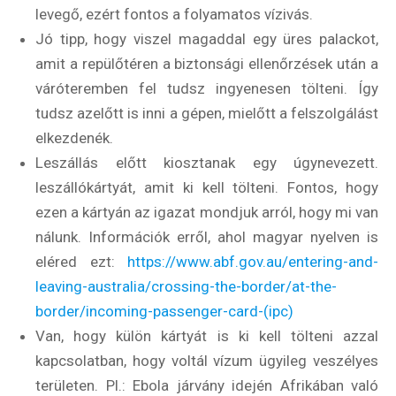
levegő, ezért fontos a folyamatos vízivás.
Jó tipp, hogy viszel magaddal egy üres palackot,
amit a repülőtéren a biztonsági ellenőrzések után a
váróteremben fel tudsz ingyenesen tölteni. Így
tudsz azelőtt is inni a gépen, mielőtt a felszolgálást
elkezdenék.
Leszállás előtt kiosztanak egy úgynevezett.
leszállókártyát, amit ki kell tölteni. Fontos, hogy
ezen a kártyán az igazat mondjuk arról, hogy mi van
nálunk. Információk erről, ahol magyar nyelven is
eléred ezt:
https://www.abf.gov.au/entering-and-
leaving-australia/crossing-the-border/at-the-
border/incoming-passenger-card-(ipc)
Van, hogy külön kártyát is ki kell tölteni azzal
kapcsolatban, hogy voltál vízum ügyileg veszélyes
területen. Pl.: Ebola járvány idején Afrikában való