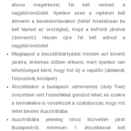
ahova megérkezel, fel kell venned a
Feliratkozom
nagybőröndödet. Ilyenkor ezen a reptéren kell
átmenni a bevándorlásiakon (tehát hivatalosan be
kell lépned az országba), majd a belföldi járatok
(domestic) részen újra fel kell adnod a
Felhasználási feltételek
nagybőröndödet.
Megkapod a beszállókártyádat minden azt követő
járatra, érdemes időben érkezni, mert ilyenkor van
lehetőséged kérni, hogy hol ülj a repülőn (ablaknál,
folyosónál, középen).
Átszálláskor a budapesti vámmentes (duty free)
övezetben vett folyadékkal gondod lehet, és ezekre
a termékekre is vonatkozik a szabályozás, hogy mit
lehet bevinni Ausztráliába.
Ausztráliába jelenleg nincs közvetlen járat
Budapestről, minimum 1 átszállással kell