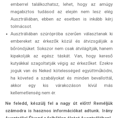
emberrel találkozhatsz, lehet, hogy az amúgy
magabiztos tudásod az elején nem lesz elég
Ausztráliában, ebben az esetben is inkább kérj
tolmácsot.
Ausztráliában szúrópróba szerűen választanak ki
embereket az érkezők közül és átvizsgálják a
bőröndjüket. Sokszor nem csak átvilágítják, hanem
kipakolják az egész táskát. Van, hogy kereső
kutyákkal szagoltatják végig az érkezőket. Ezekre
joguk van és Neked kötelességed együttműködni,
ha követed a szabályokat és minden bevallottál,
akkor egy kis várakozáson kívül más
kellemetlenség nem ér.
Ne feledd, készülj fel a nagy út előtt! Reméljük
számodra is hasznos információkat adtunk. Irány
Ausztrália! Élvezd a felhőtlen életet Ausztráliában!