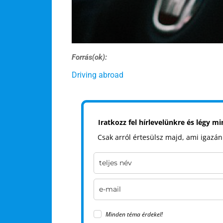
Forrás(ok):
Driving abroad
Iratkozz fel hírlevelünkre és légy m
Csak arról értesülsz majd, ami igazán
Minden téma érdekel!