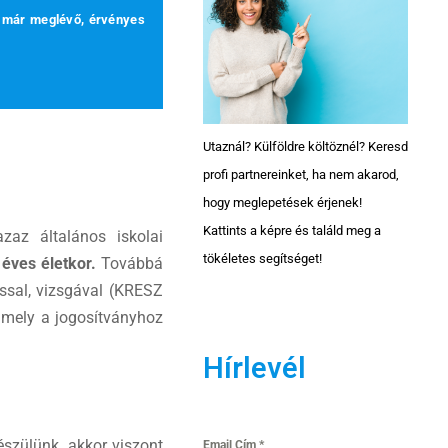
a már meglévő, érvényes
Utaznál? Külföldre költöznél? Keresd
profi partnereinket, ha nem akarod,
hogy meglepetések érjenek!
Kattints a képre és találd meg a
zaz általános iskolai
tökéletes segítséget!
 éves életkor.
Továbbá
ással, vizsgával (KRESZ
, mely a jogosítványhoz
Hírlevél
szülünk, akkor viszont
Email Cím
*