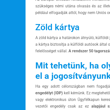
szükséges némi utána olvasás és az illet
például elfogadják attól, hogy nem Uniós 
Zöld kártya
A zöld kártya a határokon átnyúló, külföldi
a kártya biztosítja a külföldi autósok által
felelősséget vállal.
A rendszer 50 tagország
Mit tehetünk, ha o
el a jogosítványun
Ha egy adott célországban nem fogadják 
engedélyt (IDP)
kell kérnünk. Ez megtehet
vagy elektronikus úton Ügyfélkapun keresz
vezetői engedély csak az ez
alapjául s