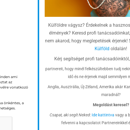
Külföldre vágysz? Érdekelnek a haszno
élmények? Keresd profi tanácsadóinkat,
nem akarod, hogy meglepetések érjenek!
Külföld
oldalán!
Kérj segítséget profi tanácsadóinktól,
partnereit, hogy minél felkészültebben tudj neki
idő és ne érjenek majd semmilyen 
inden ami
oztat az
Anglia, Ausztrália, Új-Zéland, Amerika akár K
evélre vonatkozó
maradnál?
sa önkéntes, a
Megoldást keresel?
hetséges.
Csapat, aki segít Neked
:
Ide kattintva
vagy a b
felvenni a kapcsolatot Partnereinkkel 