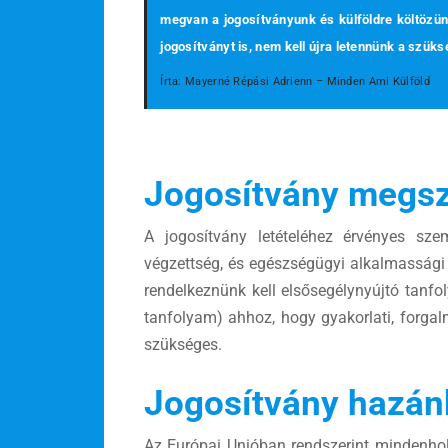
megvan a jogosítványunk és külföldre költözün
jogosítványt is, nem kell újra letennünk a szü
Írta: Mayerné Répási Adrienn – Minden Ami Külföld
Jogosítvány megs
A jogosítvány letételéhez érvényes sze
végzettség, és egészségügyi alkalmasság
rendelkeznünk kell elsősegélynyújtó tanfo
tanfolyam) ahhoz, hogy gyakorlati, forgal
szükséges.
Jogosítvány hazán
Az Európai Unióban rendszerint mindenhol