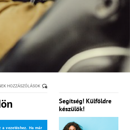
NEK HOZZÁSZÓLÁSOK
dön
Segítség! Külföldre
készülök!
az a vezetéshez. Ha már