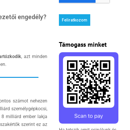
ezetői engedély?
Feliratkozom
Támogass minket
tartózkodik
, azt minden
en.
Pontos számot nehezen
lliárd személygépkocsi,
8 milliárd ember lakja
szakértők szerint ez az
Ha tetszik amit csinálunk és