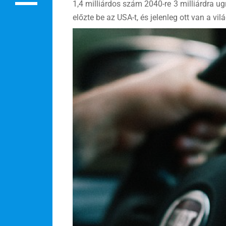
1,4 milliárdos szám 2040-re 3 milliárdra u
Rendezvények
előzte be az USA-t, és jelenleg ott van a v
BLOG
Partnerprogram
Oszd meg történeted!
Külföldi munkaajánlatok