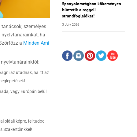
Spanyolországban kőkeményen
büntetik a reggeli
strandfoglalókat!
3 July 2026
s tanácsok, személyes
 nyelvtanárainkat, ha
 Szörfözz a
Minden Ami
 nyelvtanárainktól:
vágni az utadnak, ha itt az
meglepetések!
anada, vagy Európán belül
al oldali képre, fel tudod
és Szakértőinkkel!