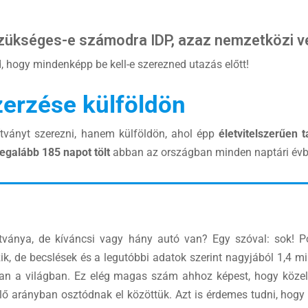
 szükséges-e számodra IDP, azaz nemzetközi v
, hogy mindenképp be kell-e szerezned utazás előtt!
erzése külföldön
tványt szerezni, hanem külföldön, ahol épp
életvitelszerűen 
legalább 185 napot tölt
abban az országban minden naptári évb
tványa, de kíváncsi vagy hány autó van? Egy szóval: sok! 
zik, de becslések és a legutóbbi adatok szerint nagyjából 1,4 mi
an a világban. Ez elég magas szám ahhoz képest, hogy közel 
ő arányban osztódnak el közöttük. Azt is érdemes tudni, hogy 