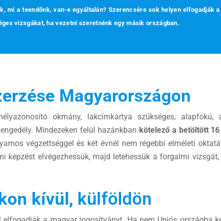
k, mi a teendőnk, van-e egyáltalán? Szerencsére sok helyen elfogadják 
kséges vizsgákat, ha vezetni szeretnénk egy másik országban.
zerzése Magyarországon
mélyazonosító okmány, lakcímkártya szükséges, alapfokú, a
i engedély. Mindezeken felül hazánkban
kötelező a betöltött 16
lyamos végzettséggel és két évnél nem régebbi elméleti oktat
mi képzést elvégezhessük, majd letehessük a forgalmi vizsgát
kon kívül
, külföldön
 elfogadják a magyar jogosítványt. Ha nem Uniós országba ké