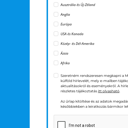
Ausztrália és Új-Zéland
Anglia
Európa
USA és Kanada
Közép- és Dél-Amerika
Ázsia
Afrika
Szeretném rendszeresen megkapni a M
külföld hírlevelét, mely e-mailben tájék
aktualitásokról és eseményekről. A hírl
részletes tájékoztatás
itt olvasható
.
Az űrlap kitöltése és az adatok megadá
későbbiekben a leiratkozás bármikor le