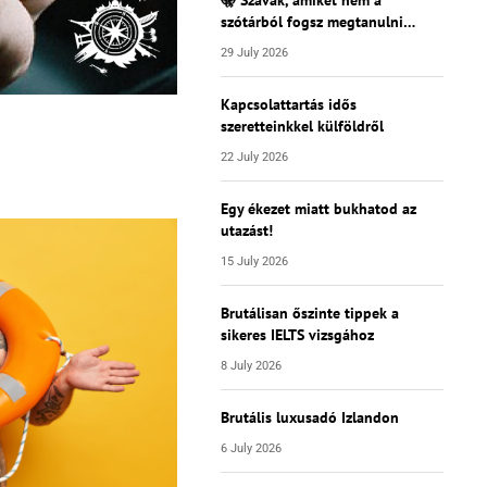
szótárból fogsz megtanulni…
29 July 2026
Kapcsolattartás idős
szeretteinkkel külföldről
22 July 2026
Egy ékezet miatt bukhatod az
utazást!
15 July 2026
Brutálisan őszinte tippek a
sikeres IELTS vizsgához
8 July 2026
Brutális luxusadó Izlandon
6 July 2026