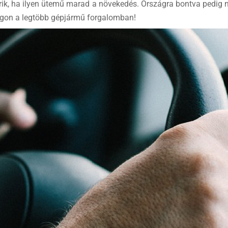
grik, ha ilyen ütemű marad a növekedés. Országra bontva pedig 
ilágon a legtöbb gépjármű forgalomban!