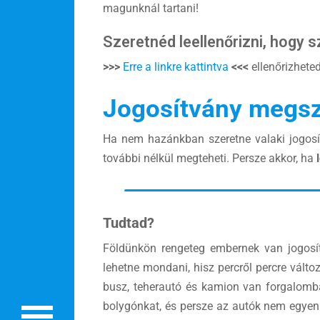
magunknál tartani!
Szeretnéd leellenőrizni, hogy
>>>
Erre a linkre kattintva
<<<
ellenőrizheted
Jogosítvány megsz
Ha nem hazánkban szeretne valaki jogosí
további nélkül megteheti. Persze akkor, ha
Rólunk
Külföldre költöznék!
Tudtad?
Szakértőink
Földünkön rengeteg embernek van jogosí
lehetne mondani, hisz percről percre válto
Beutazási engedélyek
busz, teherautó és kamion van forgalomb
Online bolt
bolygónkat, és persze az autók nem egyenl