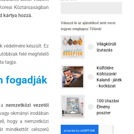
 Koreai Köztársaságban
d kártya hozzá.
Válaszd ki az ajándékod amit most
ingyen megkapsz Tőlünk!
Világkörüli
ak védelmére készült. Ez
ízutazás
 utóbbiak felé megfelelő
a tagja.
Külföldre
Költözünk!
m fogadják
Kaland - játék
- kockázat
100 Utazási
r a
nemzetközi vezetői
Élmény
 vagy okmányi irodában
poszter
kell, hogy a nemzetközi
át mindkettőt célszerű