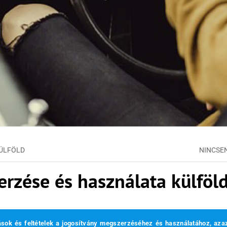
KÜLFÖLD
NINCSE
erzése és használata külföl
ások és feltételek a jogosítvány megszerzéséhez és használatához, az