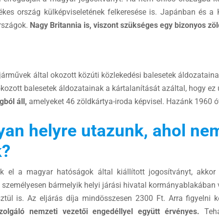
ékes ország külképviseletének felkeresése is. Japánban és a
országok.
Nagy Britannia is, viszont szükséges egy bizonyos zöl
 járművek által okozott közúti közlekedési balesetek áldozatain
 okozott balesetek áldozatainak a kártalanítását azáltal, hogy ez
ból áll,
amelyeket 46 zöldkártya-iroda képvisel. Hazánk 1960 ót
lyan helyre utazunk, ahol ne
k?
el a magyar hatóságok által kiállított jogosítványt, akko
ő személyesen bármelyik helyi járási hivatal kormányablakában
tül is. Az eljárás díja mindösszesen 2300 Ft. Arra figyelni 
zolgáló nemzeti vezetői engedéllyel együtt érvényes.
Teh