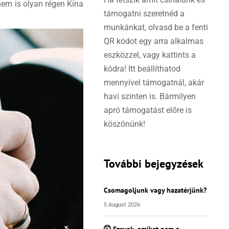
nem is olyan régen Kína
támogatni szeretnéd a
munkánkat, olvasd be a fenti
QR kódot egy arra alkalmas
eszközzel, vagy kattints a
kódra! Itt beállíthatod
mennyivel támogatnál, akár
havi szinten is. Bármilyen
apró támogatást előre is
köszönünk!
További bejegyzések
Csomagoljunk vagy hazatérjünk?
5 August 2026
🤫 Szavak, amiket nem a