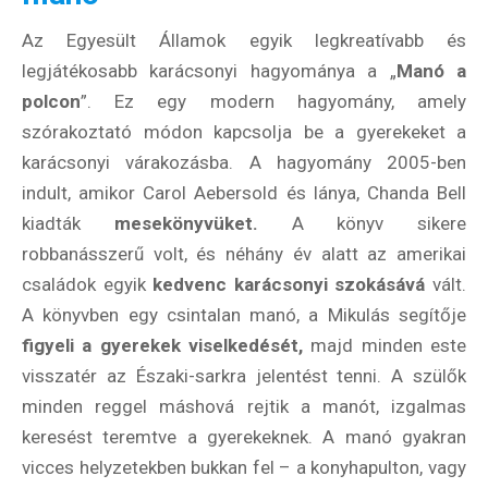
Az Egyesült Államok egyik legkreatívabb és
legjátékosabb karácsonyi hagyománya a „
Manó a
polcon
”. Ez egy modern hagyomány, amely
szórakoztató módon kapcsolja be a gyerekeket a
karácsonyi várakozásba. A hagyomány 2005-ben
indult, amikor Carol Aebersold és lánya, Chanda Bell
kiadták
mesekönyvüket.
A könyv sikere
robbanásszerű volt, és néhány év alatt az amerikai
családok egyik
kedvenc karácsonyi szokásává
vált.
A könyvben egy csintalan manó, a Mikulás segítője
figyeli a gyerekek viselkedését,
majd minden este
visszatér az Északi-sarkra jelentést tenni. A szülők
minden reggel máshová rejtik a manót, izgalmas
keresést teremtve a gyerekeknek. A manó gyakran
vicces helyzetekben bukkan fel – a konyhapulton, vagy