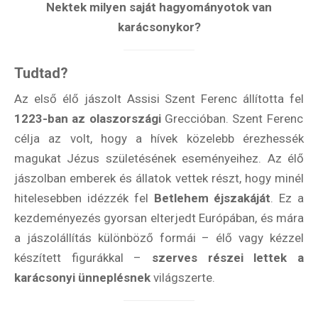
Nektek milyen saját hagyományotok van
karácsonykor?
Tudtad?
Az első élő jászolt Assisi Szent Ferenc állította fel
1223-ban az olaszországi
Greccióban. Szent Ferenc
célja az volt, hogy a hívek közelebb érezhessék
magukat Jézus születésének eseményeihez. Az élő
jászolban emberek és állatok vettek részt, hogy minél
hitelesebben idézzék fel
Betlehem éjszakáját
. Ez a
kezdeményezés gyorsan elterjedt Európában, és mára
a jászolállítás különböző formái – élő vagy kézzel
készített figurákkal –
szerves részei lettek a
karácsonyi ünneplésnek
világszerte.