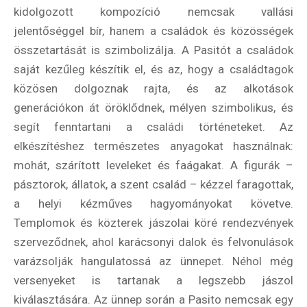
kidolgozott kompozíció nemcsak vallási
jelentőséggel bír, hanem a családok és közösségek
összetartását is szimbolizálja. A Pasitót a családok
saját kezűleg készítik el, és az, hogy a családtagok
közösen dolgoznak rajta, és az alkotások
generációkon át öröklődnek, mélyen szimbolikus, és
segít fenntartani a családi történeteket. Az
elkészítéshez természetes anyagokat használnak:
mohát, szárított leveleket és faágakat. A figurák –
pásztorok, állatok, a szent család – kézzel faragottak,
a helyi kézműves hagyományokat követve.
Templomok és közterek jászolai köré rendezvények
szerveződnek, ahol karácsonyi dalok és felvonulások
varázsolják hangulatossá az ünnepet. Néhol még
versenyeket is tartanak a legszebb jászol
kiválasztására. Az ünnep során a Pasito nemcsak egy