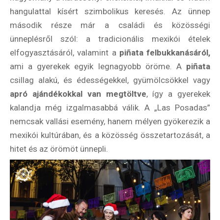
hangulattal kísért szimbolikus keresés. Az ünnep
második része már a családi és közösségi
Válaszd ki az ajándékod amit
ünneplésről szól: a tradicionális mexikói ételek
most ingyen megkapsz Tőlünk!
elfogyasztásáról, valamint a
piñata felbukkanásáról,
Világkörüli
ami a gyerekek egyik legnagyobb öröme. A
piñata
ízutazás
csillag alakú, és édességekkel, gyümölcsökkel vagy
apró ajándékokkal van megtöltve
, így a gyerekek
Külföldre
kalandja még izgalmasabbá válik. A „Las Posadas”
Költözünk!
nemcsak vallási esemény, hanem mélyen gyökerezik a
Kaland -
játék -
mexikói kultúrában, és a közösség összetartozását, a
kockázat
hitet és az örömöt ünnepli.
100
Utazási
Élmény
poszter