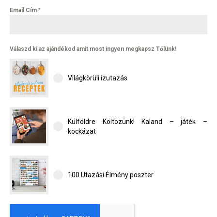
Email Cím
*
Válaszd ki az ajándékod amit most ingyen megkapsz Tőlünk!
Világkörüli ízutazás
Külföldre Költözünk! Kaland – játék –
kockázat
100 Utazási Élmény poszter