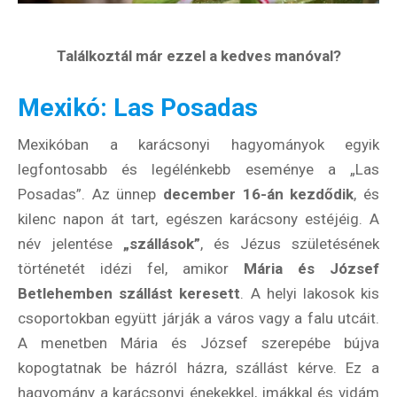
Találkoztál már ezzel a kedves manóval?
Mexikó: Las Posadas
Mexikóban a karácsonyi hagyományok egyik
legfontosabb és legélénkebb eseménye a „Las
Posadas”. Az ünnep
december 16-án kezdődik
, és
kilenc napon át tart, egészen karácsony estéjéig. A
név jelentése
„szállások”
, és Jézus születésének
történetét idézi fel, amikor
Mária és József
Betlehemben szállást keresett
. A helyi lakosok kis
Hírlevél
csoportokban együtt járják a város vagy a falu utcáit.
A menetben Mária és József szerepébe bújva
kopogtatnak be házról házra, szállást kérve. Ez a
Email Cím
*
hagyomány a karácsonyi énekekkel, imákkal és vidám