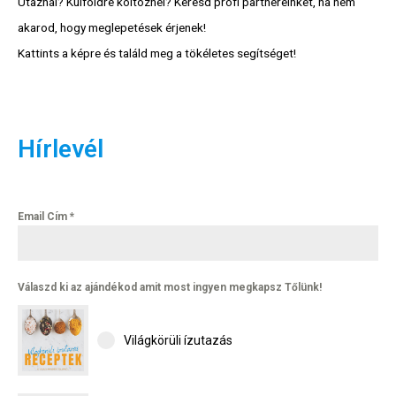
Utaznál? Külföldre költöznél? Keresd profi partnereinket, ha nem
akarod, hogy meglepetések érjenek!
Kattints a képre és találd meg a tökéletes segítséget!
Hírlevél
Email Cím
*
Válaszd ki az ajándékod amit most ingyen megkapsz Tőlünk!
Világkörüli ízutazás