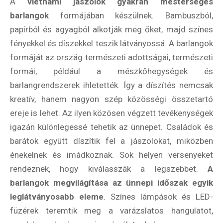
A
vietnámi jászolok gyakran mesterséges
barlangok
formájában készülnek. Bambuszból,
papírból és agyagból alkotják meg őket, majd színes
fényekkel és díszekkel teszik látványossá. A barlangok
formáját az ország természeti adottságai, természeti
formái, például a mészkőhegységek és
barlangrendszerek ihletették. Így a díszítés nemcsak
kreatív, hanem nagyon szép közösségi összetartó
ereje is lehet. Az ilyen közösen végzett tevékenységek
igazán különlegessé tehetik az ünnepet. Családok és
barátok együtt díszítik fel a jászolokat, miközben
énekelnek és imádkoznak. Sok helyen versenyeket
rendeznek, hogy kiválasszák a legszebbet.
A
barlangok megvilágítása az ünnepi időszak egyik
leglátványosabb eleme
. Színes lámpások és LED-
füzérek teremtik meg a varázslatos hangulatot,