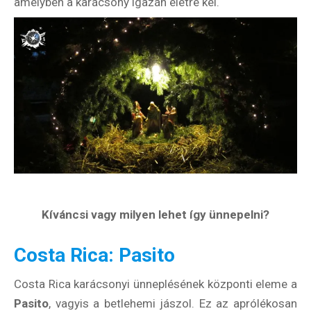
amelyben a karácsony igazán életre kel.
Kíváncsi vagy milyen lehet így ünnepelni?
Costa Rica: Pasito
Costa Rica karácsonyi ünneplésének központi eleme a
Pasito
, vagyis a betlehemi jászol. Ez az aprólékosan