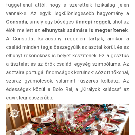
függetlenül attól, hogy a szeretteik fizikailag jelen
vannak-e. Az egyik legkülönlegesebb hagyomány a
Consoda
, amely egy bőséges
ünnepi reggeli
, ahol az
élők mellett az
elhunytak számára is megterítenek
.
A Consodát karácsony reggelén tartják, amikor a
család minden tagja összegyűlik az asztal körül, és az
elhunyt rokonoknak is helyet készítenek. Ez a gesztus
a tisztelet és az örök családi egység szimbóluma. Az
asztalra portugál finomságok kerülnek: sózott tőkehal,
száraz gyümölcsök, valamint fűszeres kolbász. Az
édességek közül a Bolo Rei, a „Királyok kalácsa” az
egyik legnépszerűbb.