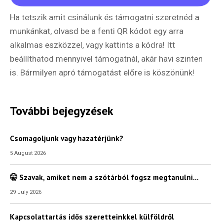
Ha tetszik amit csinálunk és támogatni szeretnéd a
munkánkat, olvasd be a fenti QR kódot egy arra
alkalmas eszközzel, vagy kattints a kódra! Itt
beállíthatod mennyivel támogatnál, akár havi szinten
is. Bármilyen apró támogatást előre is köszönünk!
További bejegyzések
Csomagoljunk vagy hazatérjünk?
5 August 2026
🤫 Szavak, amiket nem a szótárból fogsz megtanulni…
29 July 2026
Kapcsolattartás idős szeretteinkkel külföldről