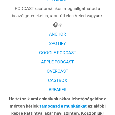
PODCAST csatornáinkon meghallgathatod a
beszélgetéseket is, úton-útfélen Veled vagyunk:
🎧⚛️
ANCHOR
SPOTIFY
GOOGLE PODCAST
APPLE PODCAST
OVERCAST
CASTBOX
BREAKER
Ha tetszik ami csinálunk akkor lehetőségeidhez
mérten kérlek
támogasd a munkánkat
az alábbi
képre kattintva, akár havi szinten. Köszönjük!