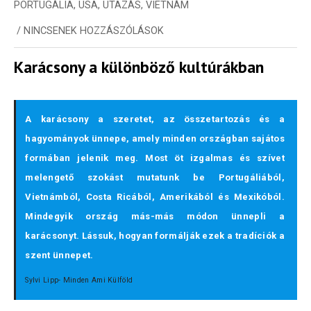
PORTUGÁLIA
,
USA
,
UTAZÁS
,
VIETNÁM
/
NINCSENEK HOZZÁSZÓLÁSOK
Karácsony a különböző kultúrákban
A karácsony a szeretet, az összetartozás és a
hagyományok ünnepe, amely minden országban sajátos
formában jelenik meg. Most öt izgalmas és szívet
melengető szokást mutatunk be Portugáliából,
Vietnámból, Costa Ricából, Amerikából és Mexikóból.
Mindegyik ország más-más módon ünnepli a
karácsonyt. Lássuk, hogyan formálják ezek a tradíciók a
szent ünnepet.
Sylvi Lipp- Minden Ami Külföld