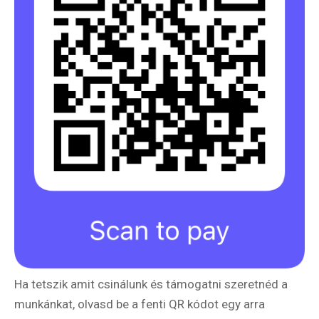
játék -
kockázat
100
Utazási
Élmény
poszter
Feliratkozom
Felhasználási feltételek
Ha tetszik amit csinálunk és támogatni szeretnéd a
munkánkat, olvasd be a fenti QR kódot egy arra