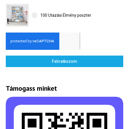
100 Utazási Élmény poszter
Hírlevél
Email Cím
*
Feliratkozom
Válaszd ki az ajándékod amit
most ingyen megkapsz Tőlünk!
Támogass minket
Világkörüli
ízutazás
Külföldre
Költözünk!
Kaland -