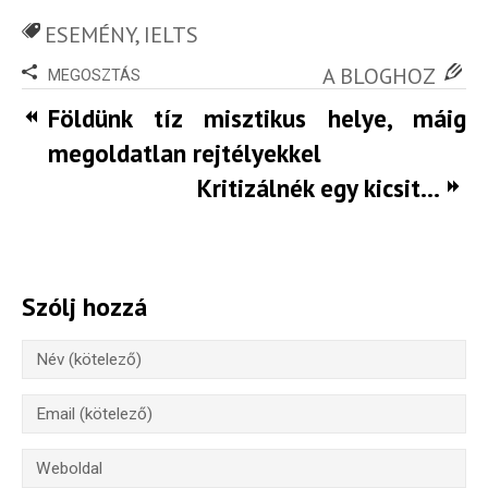
Rólunk
ESEMÉNY
,
IELTS
Külföldre költöznék!
A BLOGHOZ
MEGOSZTÁS
Földünk tíz misztikus helye, máig
Szakértőink
megoldatlan rejtélyekkel
Beutazási engedélyek
Kritizálnék egy kicsit…
Online bolt
Rendezvények
Szólj hozzá
BLOG
Partnerprogram
Oszd meg történeted!
Külföldi munkaajánlatok