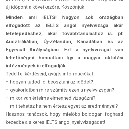
új időpont a következőre. Köszönjük
Minden ami IELTS! Nagyon sok országban
elfogadott az IELTS angol nyelvvizsga akár
letelepedéshez, akár továbbtanuláshoz is. pl:
Ausztráliában, Új-Zélandon, Kanadában és az
Egyesült Királyságban. Ezt a nyelvvizsgát van
lehetőséged honosítani így a magyar oktatási
intézmények is elfogadják.
Tedd fel kérdéseid, gyűjts információkat:
– hogyan tudod jól beosztani az idődet?
– gyakorlatban mire számíts ezen a nyelvvizsgán?
– mikor van értelme elmenned vizsgázni?
– mit tehetsz ha nem értesz egyet az eredménnyel?
Hasznos tanácsok, hogy mielőbb boldogan foghasd
kezedbe a sikeres IELTS angol nyelvvizsgádat!