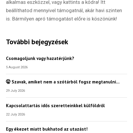
alkalmas eszközzel, vagy kattints a kódra! Itt
beállíthatod mennyivel támogatnál, akár havi szinten
is. Bármilyen apró támogatást előre is köszönünk!
További bejegyzések
Csomagoljunk vagy hazatérjünk?
5 August 2026
🤫 Szavak, amiket nem a szótárból fogsz megtanulni…
29 July 2026
Kapcsolattartás idős szeretteinkkel külföldről
22 July 2026
Egy ékezet miatt bukhatod az utazást!