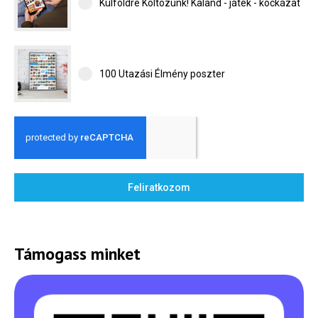
Külföldre Költözünk! Kaland - játék - kockázat
100 Utazási Élmény poszter
Feliratkozom
Támogass minket