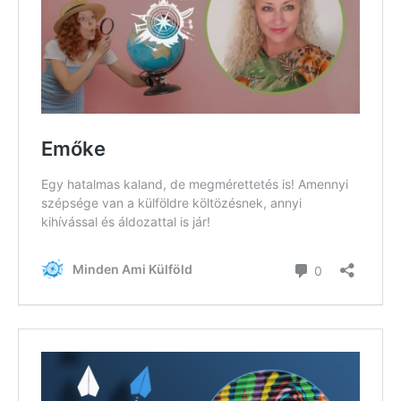
Kaland -
játék -
kockázat
100
Utazási
Élmény
poszter
Feliratkozom
Felhasználási feltételek