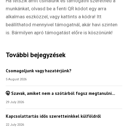
Ha tetszik amit csinálunk és támogatni szeretnéd a
munkánkat, olvasd be a fenti QR kódot egy arra
alkalmas eszközzel, vagy kattints a kódra! Itt
beállíthatod mennyivel támogatnál, akár havi szinten
is. Bármilyen apró támogatást előre is köszönünk!
További bejegyzések
Csomagoljunk vagy hazatérjünk?
5 August 2026
🤫 Szavak, amiket nem a szótárból fogsz megtanulni…
29 July 2026
Kapcsolattartás idős szeretteinkkel külföldről
22 July 2026