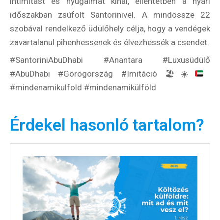
intimitást és nyugalmat kínál, ellentétben a nyári
időszakban zsúfolt Santorinivel. A mindössze 22
szobával rendelkező üdülőhely célja, hogy a vendégek
zavartalanul pihenhessenek és élvezhessék a csendet.
#SantoriniAbuDhabi #Anantara #Luxusüdülő
#AbuDhabi #Görögország #Imitáció
🏖️
☀️
#mindenamikulfold #mindenamikülföld
Érdekel hasonló tartalom?