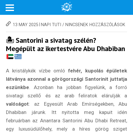
|
13 MAY 2025
NAPI TUTI
/
NINCSENEK HOZZÁSZÓLÁSOK
🏝️
Santorini a sivatag szélén?
Megépült az ikertestvére Abu Dhabiban
A kristálykék vízbe omló
fehér, kupolás épületek
látványa azonnal a görögországi Santorinit juttatja
eszünkbe
. Azonban ha jobban figyelünk, a forró
sivatagi szellő és az arab feliratok elárulják a
valóságot
: az Egyesült Arab Emírségekben, Abu
Dhabiban járunk. Itt nyitotta meg kapuit idén
februárban az Anantara Santorini Abu Dhabi Retreat,
egy luxusüdülőhely, mely a híres görög sziget