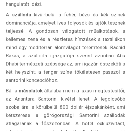
hangulatát idézi.
A
szálloda
kívül-belül a fehér, bézs és kék színek
dominanciája, amelyet íves folyosók és ajtók tesznek
teljessé. A gondosan válogatott műalkotások, a
kellemes zene és a részletes hímzések a textíliákon
mind egy mediterrán álomvilágot teremtenek. Rachid
Bakas, a szálloda igazgatója szerint azonban Abu
Dhabi természeti szépsége az, ami igazán összeköti a
két helyszínt: a tenger színe tökéletesen passzol a
santorini koncepcióhoz.
Bár a
másolatok
általában nem a luxus megtestesítői,
az Anantara Santorini kivétel lehet. A legolcsóbb
szoba ára is körülbelül 800 dollár éjszakánként, ami
kétszerese a görögországi Santorini szállodák
átlagárának a főszezonban. A hotel exkluzivitást,