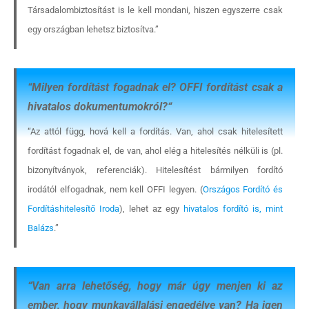
Társadalombiztosítást is le kell mondani, hiszen egyszerre csak
egy országban lehetsz biztosítva.”
“
Milyen fordítást fogadnak el? OFFI fordítást csak a
hivatalos dokumentumokról?
“
“Az attól függ, hová kell a fordítás. Van, ahol csak hitelesített
fordítást fogadnak el, de van, ahol elég a hitelesítés nélküli is (pl.
bizonyítványok, referenciák). Hitelesítést bármilyen fordító
Rólunk
irodától elfogadnak, nem kell OFFI legyen. (
Országos Fordító és
Fordításhitelesítő Iroda
), lehet az egy
hivatalos fordító is, mint
Külföldre költöznék!
Balázs
.”
Szakértőink
Beutazási engedélyek
“
Van arra lehetőség, hogy már úgy menjen ki az
ember, hogy munkavállalási engedélye van? Ha igen
Online bolt