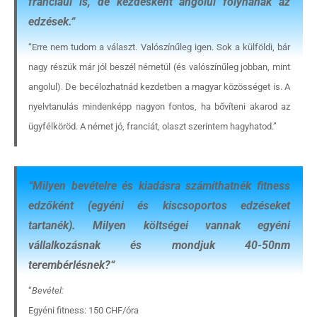
franciául is, de kezdésként angolul folynának az
edzések.
“
“Erre nem tudom a választ. Valószínűleg igen. Sok a külföldi, bár
nagy részük már jól beszél németül (és valószínűleg jobban, mint
angolul). De becélozhatnád kezdetben a magyar közösséget is. A
nyelvtanulás mindenképp nagyon fontos, ha bővíteni akarod az
ügyfélköröd. A német jó, franciát, olaszt szerintem hagyhatod.”
“
Milyen bevételre és kiadásra számíthatnék fitness
edzőként (egyéni és kiscsoportos edzéseket
tartanék). Milyen költségei vannak egyéni
vállalkozásnak és mondjuk 40-50nm
terembérlésnek?
“
“
Bevétel:
Egyéni fitness: 150 CHF/óra