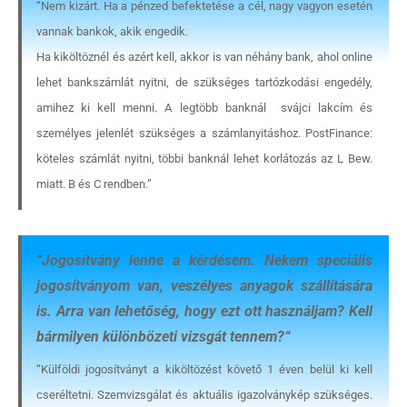
“Nem kizárt. Ha a pénzed befektetése a cél, nagy vagyon esetén
vannak bankok, akik engedik.
Ha kiköltöznél és azért kell, akkor is van néhány bank, ahol online
lehet bankszámlát nyitni, de szükséges tartózkodási engedély,
amihez ki kell menni. A legtöbb banknál svájci lakcím és
személyes jelenlét szükséges a számlanyitáshoz. PostFinance:
köteles számlát nyitni, többi banknál lehet korlátozás az L Bew.
miatt. B és C rendben.”
“
Jogosítvány lenne a kérdésem. Nekem speciális
jogosítványom van, veszélyes anyagok szállítására
is. Arra van lehetőség, hogy ezt ott használjam? Kell
bármilyen különbözeti vizsgát tennem?
“
“Külföldi jogosítványt a kiköltözést követő 1 éven belül ki kell
cseréltetni. Szemvizsgálat és aktuális igazolványkép szükséges.