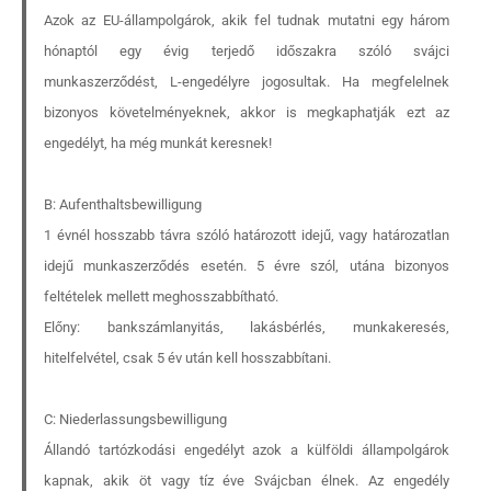
Azok az EU-állampolgárok, akik fel tudnak mutatni egy három
hónaptól egy évig terjedő időszakra szóló svájci
munkaszerződést, L-engedélyre jogosultak. Ha megfelelnek
bizonyos követelményeknek, akkor is megkaphatják ezt az
engedélyt, ha még munkát keresnek!
B: Aufenthaltsbewilligung
1 évnél hosszabb távra szóló határozott idejű, vagy határozatlan
idejű munkaszerződés esetén. 5 évre szól, utána bizonyos
feltételek mellett meghosszabbítható.
Előny: bankszámlanyitás, lakásbérlés, munkakeresés,
hitelfelvétel, csak 5 év után kell hosszabbítani.
C: Niederlassungsbewilligung
Állandó tartózkodási engedélyt azok a külföldi állampolgárok
kapnak, akik öt vagy tíz éve Svájcban élnek. Az engedély