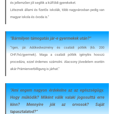
és jellemzően jól segítik a külföldi gyerekeket.
Léteznek állami és fizetős iskolák, több nagyvárosban pedig van
magyar iskola és óvoda is.”
“
Bármilyen támogatás jár-e gyermekek után?
“
“Igen, jár. Adókedvezmény és családi pótlék (kb. 200
CHF/hó/gyermek). Maga a családi pótlék igénylés hosszú
procedúra, ezzel érdemes számolni. Alacsony jövedelem esetén
akár Prämienverbilligung is járhat.”
“
Ami engem nagyon érdekelne az az egészségügy.
Hogy működik? Miként válik valaki jogosulttá erre
kinn? Mennyire jók az orvosok? Saját
tapasztalatod?
“