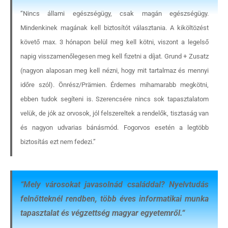
“Nincs állami egészségügy, csak magán egészségügy.
Mindenkinek magának kell biztosítót választania. A kiköltözést
követő max. 3 hónapon belül meg kell kötni, viszont a legelső
napig visszamenőlegesen meg kell fizetni a díjat. Grund + Zusatz
(nagyon alaposan meg kell nézni, hogy mit tartalmaz és mennyi
időre szól). Önrész/Prämien. Érdemes mihamarabb megkötni,
ebben tudok segíteni is. Szerencsére nincs sok tapasztalatom
velük, de jók az orvosok, jól felszereltek a rendelők, tisztaság van
és nagyon udvarias bánásmód. Fogorvos esetén a legtöbb
biztosítás ezt nem fedezi.”
“
Mely városokat javasolnád családdal? Nyelvtudás
felnőtteknél rendben, több éves informatikai munka
tapasztalat és végzettség magyar egyetemről.
“