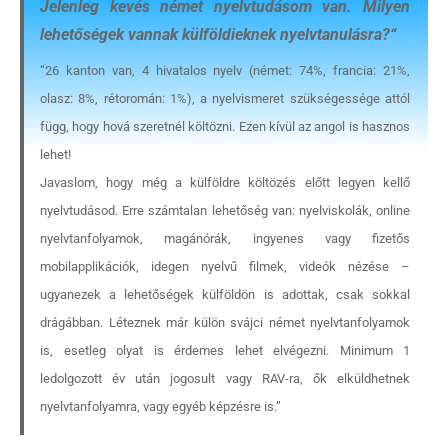
Jelenleg kevés német nyelvtudásom van. Milyen
lehetőségek vannak külföldieknek nyelvtanulásra?
“
“26 kanton van, 4 hivatalos nyelv (német: 74%, francia: 21%,
olasz: 8%, rétoromán: 1%), a nyelvismeret szükségessége attól
függ, hogy hová szeretnél költözni. Ezen kívül az angol is hasznos
lehet!
Javaslom, hogy még a külföldre költözés előtt legyen kellő
nyelvtudásod. Erre számtalan lehetőség van: nyelviskolák, online
nyelvtanfolyamok, magánórák, ingyenes vagy fizetős
mobilapplikációk, idegen nyelvű filmek, videók nézése –
ugyanezek a lehetőségek külföldön is adottak, csak sokkal
drágábban. Léteznek már külön svájci német nyelvtanfolyamok
is, esetleg olyat is érdemes lehet elvégezni. Minimum 1
ledolgozott év után jogosult vagy RAV-ra, ők elküldhetnek
nyelvtanfolyamra, vagy egyéb képzésre is.”