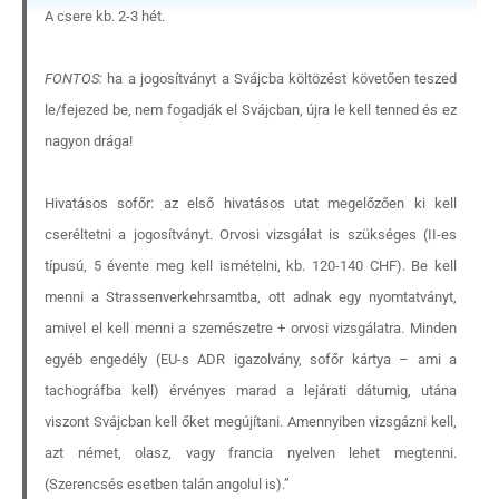
A csere kb. 2-3 hét.
FONTOS:
ha a jogosítványt a Svájcba költözést követően teszed
le/fejezed be, nem fogadják el Svájcban, újra le kell tenned és ez
nagyon drága!
Hivatásos sofőr: az első hivatásos utat megelőzően ki kell
cseréltetni a jogosítványt. Orvosi vizsgálat is szükséges (II-es
típusú, 5 évente meg kell ismételni, kb. 120-140 CHF). Be kell
menni a Strassenverkehrsamtba, ott adnak egy nyomtatványt,
amivel el kell menni a szemészetre + orvosi vizsgálatra. Minden
egyéb engedély (EU-s ADR igazolvány, sofőr kártya – ami a
tachográfba kell) érvényes marad a lejárati dátumig, utána
viszont Svájcban kell őket megújítani. Amennyiben vizsgázni kell,
azt német, olasz, vagy francia nyelven lehet megtenni.
(Szerencsés esetben talán angolul is).”