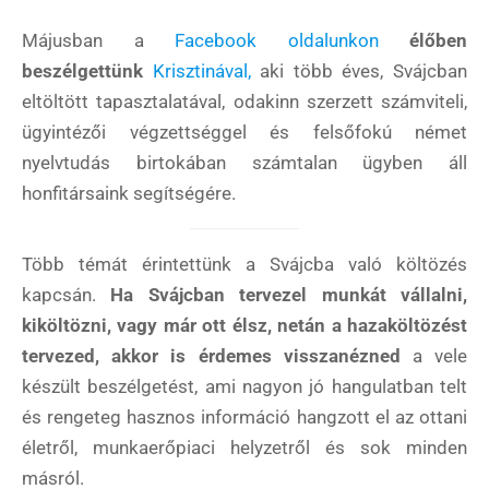
Májusban a
Facebook oldalunkon
élőben
beszélgettünk
Krisztinával,
aki több éves, Svájcban
eltöltött tapasztalatával, odakinn szerzett számviteli,
ügyintézői végzettséggel és felsőfokú német
nyelvtudás birtokában számtalan ügyben áll
honfitársaink segítségére.
Több témát érintettünk a Svájcba való költözés
kapcsán.
Ha Svájcban tervezel munkát vállalni,
kiköltözni, vagy már ott élsz, netán a hazaköltözést
tervezed, akkor is érdemes visszanézned
a vele
készült beszélgetést, ami nagyon jó hangulatban telt
és rengeteg hasznos információ hangzott el az ottani
életről, munkaerőpiaci helyzetről és sok minden
másról.