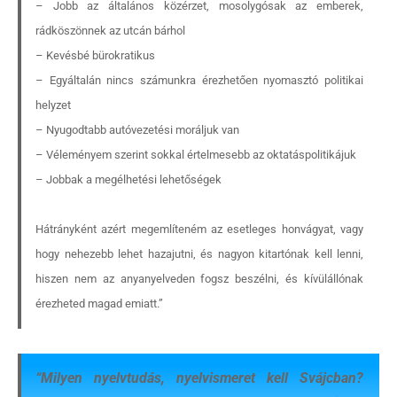
– Jobb az általános közérzet, mosolygósak az emberek,
rádköszönnek az utcán bárhol
– Kevésbé bürokratikus
– Egyáltalán nincs számunkra érezhetően nyomasztó politikai
helyzet
– Nyugodtabb autóvezetési moráljuk van
– Véleményem szerint sokkal értelmesebb az oktatáspolitikájuk
– Jobbak a megélhetési lehetőségek
Hátrányként azért megemlíteném az esetleges honvágyat, vagy
hogy nehezebb lehet hazajutni, és nagyon kitartónak kell lenni,
hiszen nem az anyanyelveden fogsz beszélni, és kívülállónak
érezheted magad emiatt.”
“
Milyen nyelvtudás, nyelvismeret kell Svájcban?