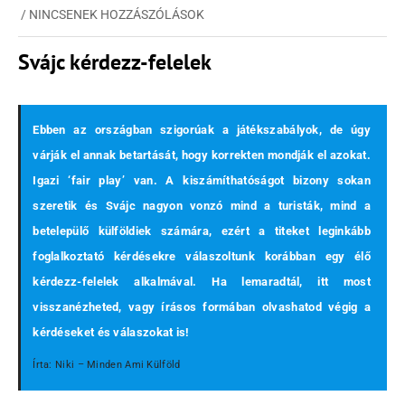
/
NINCSENEK HOZZÁSZÓLÁSOK
Svájc kérdezz-felelek
Ebben az országban szigorúak a játékszabályok, de úgy
várják el annak betartását, hogy korrekten mondják el azokat.
Igazi ‘fair play’ van. A kiszámíthatóságot bizony sokan
szeretik és Svájc nagyon vonzó mind a turisták, mind a
betelepülő külföldiek számára, ezért a titeket leginkább
foglalkoztató kérdésekre válaszoltunk korábban egy élő
kérdezz-felelek alkalmával. Ha lemaradtál, itt most
visszanézheted, vagy írásos formában olvashatod végig a
kérdéseket és válaszokat is!
Írta: Niki – Minden Ami Külföld