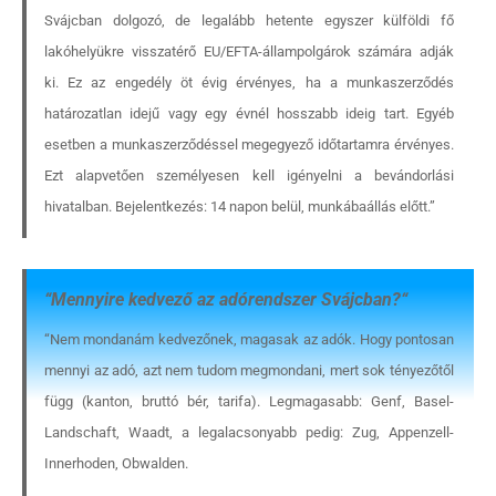
Svájcban dolgozó, de legalább hetente egyszer külföldi fő
lakóhelyükre visszatérő EU/EFTA-állampolgárok számára adják
ki. Ez az engedély öt évig érvényes, ha a munkaszerződés
határozatlan idejű vagy egy évnél hosszabb ideig tart. Egyéb
esetben a munkaszerződéssel megegyező időtartamra érvényes.
Ezt alapvetően személyesen kell igényelni a bevándorlási
hivatalban. Bejelentkezés: 14 napon belül, munkábaállás előtt.”
“
Mennyire kedvező az adórendszer Svájcban?
“
“Nem mondanám kedvezőnek, magasak az adók. Hogy pontosan
mennyi az adó, azt nem tudom megmondani, mert sok tényezőtől
függ (kanton, bruttó bér, tarifa). Legmagasabb: Genf, Basel-
Landschaft, Waadt, a legalacsonyabb pedig: Zug, Appenzell-
Innerhoden, Obwalden.