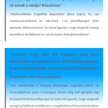
mi ennek a módja? Köszönöm
.”
Rendezvények
“Munkavállalási engedélyt alapvetően akkor kapsz, ha van
BLOG
munkaszerződésed és lakcímed. L-es Bewilligungot lehet
igényelni álláskeresésre, ha tudod igazolni, hogy elegendő anyagi
Partnerprogram
tartalékkal rendelkezel és van érvényes betegbiztosításod.”
Oszd meg történeted!
Külföldi munkaajánlatok
“
Olvastam, hogy több féle engedélyt lehet kérni
hosszútávú ott tartózkodásra. Erről tudnál beszélni,
hogy melyiket ajánlod, miért és előnyök hátrányokat?
Köszönöm előre is a válaszod
.”
“Kint tartózkodás 3 hónapig lehetséges engedély nélkül, ez
hosszabbítható plusz 3 hónappal. Ehhez meg kell igényelni egy
Kurzaufenthaltsbewilligungot és tudni kell igazolni, hogy elegendő
anyagi tartalékkal rendelkezel a megélhetésed finanszírozásához.