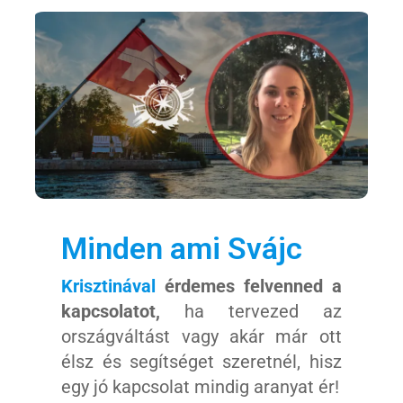
Kaland -
játék -
kockázat
100
Utazási
Élmény
poszter
Minden ami Svájc
Feliratkozom
Krisztinával
érdemes felvenned a
kapcsolatot,
ha tervezed az
országváltást vagy akár már ott
Felhasználási feltételek
élsz és segítséget szeretnél, hisz
egy jó kapcsolat mindig aranyat ér!