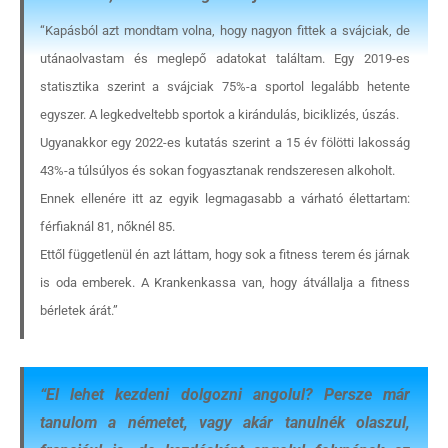
“Kapásból azt mondtam volna, hogy nagyon fittek a svájciak, de
utánaolvastam és meglepő adatokat találtam. Egy 2019-es
statisztika szerint a svájciak 75%-a sportol legalább hetente
egyszer. A legkedveltebb sportok a kirándulás, biciklizés, úszás.
Ugyanakkor egy 2022-es kutatás szerint a 15 év fölötti lakosság
43%-a túlsúlyos és sokan fogyasztanak rendszeresen alkoholt.
Ennek ellenére itt az egyik legmagasabb a várható élettartam:
férfiaknál 81, nőknél 85.
Ettől függetlenül én azt láttam, hogy sok a fitness terem és járnak
is oda emberek. A Krankenkassa van, hogy átvállalja a fitness
bérletek árát.”
“
El lehet kezdeni dolgozni angolul? Persze már
tanulom a németet, vagy akár tanulnék olaszul,