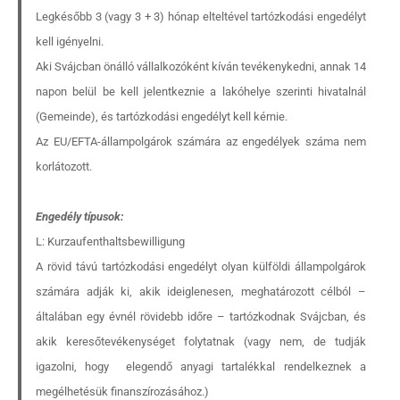
Legkésőbb 3 (vagy 3 + 3) hónap elteltével tartózkodási engedélyt
kell igényelni.
Aki Svájcban önálló vállalkozóként kíván tevékenykedni, annak 14
napon belül be kell jelentkeznie a lakóhelye szerinti hivatalnál
(Gemeinde), és tartózkodási engedélyt kell kérnie.
Az EU/EFTA-állampolgárok számára az engedélyek száma nem
korlátozott.
Engedély típusok:
L: Kurzaufenthaltsbewilligung
A rövid távú tartózkodási engedélyt olyan külföldi állampolgárok
számára adják ki, akik ideiglenesen, meghatározott célból –
általában egy évnél rövidebb időre – tartózkodnak Svájcban, és
akik keresőtevékenységet folytatnak (vagy nem, de tudják
igazolni, hogy elegendő anyagi tartalékkal rendelkeznek a
megélhetésük finanszírozásához.)