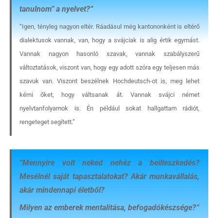
tanulnom” a nyelvet?
“
“Igen, tényleg nagyon eltér. Ráadásul még kantononként is eltérő
dialektusok vannak, van, hogy a svájciak is alig értik egymást.
Vannak nagyon hasonló szavak, vannak szabályszerű
változtatások, viszont van, hogy egy adott szóra egy teljesen más
szavuk van. Viszont beszélnek Hochdeutsch-ot is, meg lehet
kérni őket, hogy váltsanak át. Vannak svájci német
nyelvtanfolyamok is. Én például sokat hallgattam rádiót,
rengeteget segített.”
“
Mennyire volt neked nehéz a beilleszkedés?
Mesélnél saját tapasztalatokat? Akár munkavállalás,
akár mindennapi életből?
Milyen az emberek mentalitása, befogadókészsége?
“