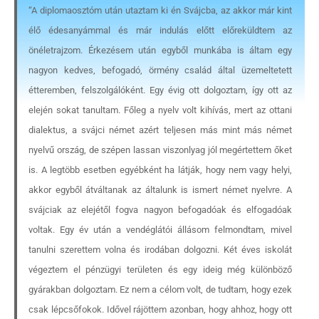
“A diplomaosztóm után utaztam ki én Svájcba, az akkor már kint
élő édesanyámmal és már indulás előtt előreküldtem az
önéletrajzom. Érkezésem után egyből munkába is áltam egy
nagyon kedves, befogadó, örmény család által üzemeltetett
étteremben, felszolgálóként. Egy évig ott dolgoztam, így ott az
elején sokat tanultam. Főleg a nyelv volt kihívás, mert az ottani
dialektus, a svájci német azért teljesen más mint más német
nyelvű ország, de szépen lassan viszonlyag jól megértettem őket
is. A legtöbb esetben egyébként ha látják, hogy nem vagy helyi,
akkor egyből átváltanak az általunk is ismert német nyelvre. A
svájciak az elejétől fogva nagyon befogadóak és elfogadóak
voltak. Egy év után a vendéglátói állásom felmondtam, mivel
tanulni szerettem volna és irodában dolgozni. Két éves iskolát
végeztem el pénzügyi területen és egy ideig még különböző
gyárakban dolgoztam. Ez nem a célom volt, de tudtam, hogy ezek
csak lépcsőfokok. Idővel rájöttem azonban, hogy ahhoz, hogy ott