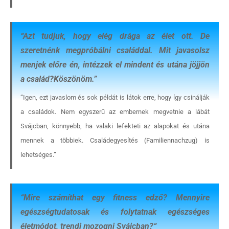
“
Azt tudjuk, hogy elég drága az élet ott. De
szeretnénk megpróbálni családdal. Mit javasolsz
menjek előre én, intézzek el mindent és utána jöjjön
a család?Köszönöm
.”
“Igen, ezt javaslom és sok példát is látok erre, hogy így csinálják
a családok. Nem egyszerű az embernek megvetnie a lábát
Svájcban, könnyebb, ha valaki lefekteti az alapokat és utána
mennek a többiek. Családegyesítés (Familiennachzug) is
lehetséges.”
“
Mire számíthat egy fitness edző? Mennyire
egészségtudatosak és folytatnak egészséges
életmódot, trendi mozogni Svájcban?
“