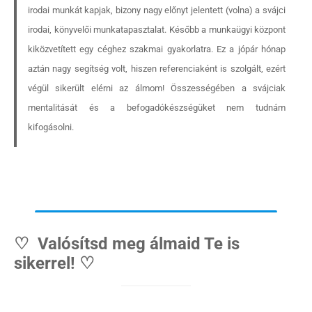
irodai munkát kapjak, bizony nagy előnyt jelentett (volna) a svájci
irodai, könyvelői munkatapasztalat. Később a munkaügyi központ
kiközvetített egy céghez szakmai gyakorlatra. Ez a jópár hónap
aztán nagy segítség volt, hiszen referenciaként is szolgált, ezért
Hírlevél
végül sikerült elérni az álmom! Összességében a svájciak
mentalitását és a befogadókészségüket nem tudnám
kifogásolni.
Email Cím
*
Válaszd ki az ajándékod amit
most ingyen megkapsz Tőlünk!
Világkörüli
♡ Valósítsd meg álmaid Te is
ízutazás
sikerrel! ♡
Külföldre
Költözünk!