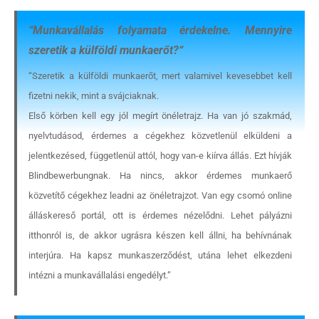
“
Munkavállalás folyamata érdekelne. Mennyire
szeretik a külföldi munkaerőt?
“
“Szeretik a külföldi munkaerőt, mert valamivel kevesebbet kell
fizetni nekik, mint a svájciaknak.
Első körben kell egy jól megírt önéletrajz. Ha van jó szakmád,
nyelvtudásod, érdemes a cégekhez közvetlenül elküldeni a
jelentkezésed, függetlenül attól, hogy van-e kiírva állás. Ezt hívják
Blindbewerbungnak. Ha nincs, akkor érdemes munkaerő
közvetítő cégekhez leadni az önéletrajzot. Van egy csomó online
álláskereső portál, ott is érdemes nézelődni. Lehet pályázni
itthonról is, de akkor ugrásra készen kell állni, ha behívnának
interjúra. Ha kapsz munkaszerződést, utána lehet elkezdeni
intézni a munkavállalási engedélyt.”