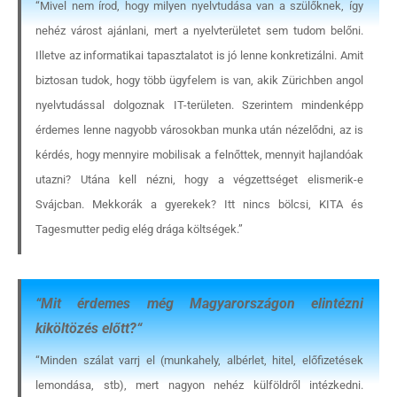
“Mivel nem írod, hogy milyen nyelvtudása van a szülőknek, így
nehéz várost ajánlani, mert a nyelvterületet sem tudom belőni.
Illetve az informatikai tapasztalatot is jó lenne konkretizálni. Amit
biztosan tudok, hogy több ügyfelem is van, akik Zürichben angol
nyelvtudással dolgoznak IT-területen. Szerintem mindenképp
érdemes lenne nagyobb városokban munka után nézelődni, az is
kérdés, hogy mennyire mobilisak a felnőttek, mennyit hajlandóak
utazni? Utána kell nézni, hogy a végzettséget elismerik-e
Svájcban. Mekkorák a gyerekek? Itt nincs bölcsi, KITA és
Tagesmutter pedig elég drága költségek.”
“
Mit érdemes még Magyarországon elintézni
kiköltözés előtt?
“
“Minden szálat varrj el (munkahely, albérlet, hitel, előfizetések
lemondása, stb), mert nagyon nehéz külföldről intézkedni.