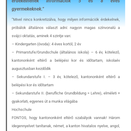
érdekelnének információk 5 és 8 éves
gyermekeknek.
“
“Mivel nincs konkretizálva, hogy milyen információk érdekelnek,
próbálok általános választ adni: nagyon magas színvonalú a
svájci oktatás, aminek 4 szintje van:
– Kindergarten (óvoda): 4 éves kortól, 2 év
– Primarstufe/Grundschule (általános iskola) – 6 év, kötelező,
kantononként eltérő a belépési kor és időtartam, iskolaév
augusztusban kezdődik
– Sekundarstufe I. – 3 év, kötelező, kantononként eltérő a
belépési kor és időtartam
– Sekundarstufe II. (berufliche Grundbildung = Lehre), elméleti +
gyakorlati, egyenes út a munka világába
Hochschule
FONTOS, hogy kantononként eltérő szabályok vannak! Három
idegennyelvet tanítanak, német, a kanton hivatalos nyelve, angol,