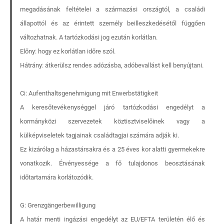
megadásának feltételei a származási országtól, a családi
állapottól és az érintett személy beilleszkedésétől függően
változhatnak. A tartózkodási jog ezután korlátlan.
Előny: hogy ez korlátlan időre szól.
Hátrány: átkerülsz rendes adózásba, adóbevallást kell benyújtani.
Ci: Aufenthaltsgenehmigung mit Erwerbstätigkeit
A keresőtevékenységgel járó tartózkodási engedélyt a
kormányközi szervezetek köztisztviselőinek vagy a
külképviseletek tagjainak családtagjai számára adják ki.
Ez kizárólag a házastársakra és a 25 éves kor alatti gyermekekre
vonatkozik. Érvényessége a fő tulajdonos beosztásának
időtartamára korlátozódik.
G: Grenzgängerbewilligung
A határ menti ingázási engedélyt az EU/EFTA területén élő és