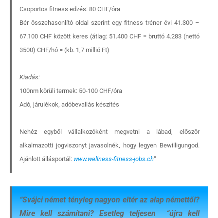
Csoportos fitness edzés: 80 CHF/óra
Bér összehasonlító oldal szerint egy fitness tréner évi 41.300 –
67.100 CHF között keres (átlag: 51.400 CHF = bruttó 4.283 (nettó
3500) CHF/hó = (kb. 1,7 millió Ft)
Kiadás:
100nm körüli termek: 50-100 CHF/óra
Adó, járulékok, adóbevallás készítés
Nehéz egyből vállalkozóként megvetni a lábad, először
alkalmazotti jogviszonyt javasolnék, hogy legyen Bewilligungod.
Ajánlott állásportál:
www.wellness-fitness-jobs.ch
“
“
Svájci német tényleg nagyon eltér az alap némettől?
Mire kell számítani? Esetleg teljesen “újra kell