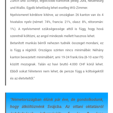
Zürich und Schwyz, legolcsóbb kantonok pedig Jura, Neuenburg
und Wallis. Egyéb lehetőség lehet esetleg WG-Zimmer.
Nyelvismeret kérdésre kitérve, az országban 26 kanton van és 4
hivatalos nyelv (német: 74%, francia: 21%, olasz: 8%, rétoromán:
1%). A nyelvismeret szükségessége attól is függ, hogy hová
szeretnél költözni, az angol mindezek mellett hasznos lehet.
Betanított munkás bérről nehezen tudnék összeget mondani, ez
is függ a régiótól. Országos szinten nincs minimálbér. Néhány
kanton bevezetett minimálbért, ami 19-24 frank/óra (8-10 ezer Ft)
között mozognak. Talán ez havi bruttó 4.000 CHF körül lehet.
Ebből sokat félretenni nem lehet, de persze függ a költségektől
és az életviteltől.”
“
Németországban élünk pár éve, de gondolkodunk,
hogy átköltöznénk Svájcba. Az ottani oktatásról