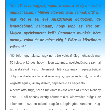
“
Én 53 éves vagyok, vajon mekkora esélyem volna
munkát találni? Milyen albérleti árak vannak ott? Én
már két és fél éve Ausztriában dolgozom, de
ismerősömtől hallottam, hogy jobb az élet ott.
Milyen nyelvismeret kell? Betanított munkás bére
mennyi volna és az mirre elég ? Előre is köszönöm
válaszát.
“
“50-50% hogy találsz, vagy nem. De valószínűleg nehezebb már
50 felett. A kérdés, hogy milyen szakmád, nyelvtudásod, szakmai
tapasztalatod van. Jelenlegi hiányszakmák: egészségügyi
dolgozók (betegápoló, endokrinológus, gyógyszertáros), műszaki
végzettségűek, villanyszerelő, gépszerelő és hegesztő.
Albérlet attól függ, hol és mekkora lakást keres az ember. Néhány
száz CHF-tól néhány ezerig bármit találni. Alapvetően drágák az
albérletek. 2022-es adatok alapján a legdrágább kantonok: Zug,