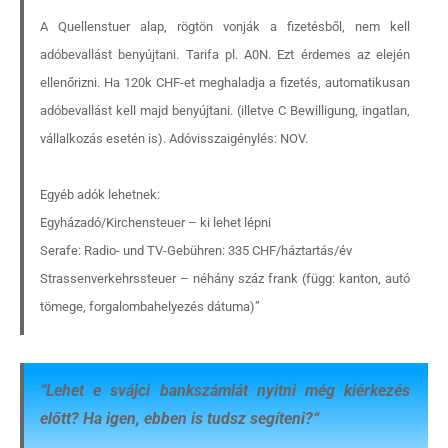
A Quellenstuer alap, rögtön vonják a fizetésből, nem kell
adóbevallást benyújtani. Tarifa pl. A0N. Ezt érdemes az elején
ellenőrizni. Ha 120k CHF-et meghaladja a fizetés, automatikusan
adóbevallást kell majd benyújtani. (illetve C Bewilligung, ingatlan,
vállalkozás esetén is). Adóvisszaigénylés: NOV.
Egyéb adók lehetnek:
Egyházadó/Kirchensteuer – ki lehet lépni
Serafe: Radio- und TV-Gebühren: 335 CHF/háztartás/év
Strassenverkehrssteuer – néhány száz frank (függ: kanton, autó
tömege, forgalombahelyezés dátuma)”
“
Lehet e svájci bankszámlát nyitni még kiérkezés
előtt? Ha igen, ebben is tudsz segíteni?
“