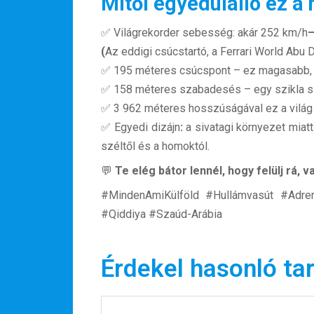
Mitől egyedülálló ez a
✅ Világrekorder sebesség:
akár 252 km/h
(
Az eddigi csúcstartó, a Ferrari World Abu 
✅ 195 méteres csúcspont – ez magasabb, 
✅ 158 méteres szabadesés – egy szikla szél
✅ 3 962 méteres hosszúságával ez a világ
✅ Egyedi dizájn
:
a sivatagi környezet miatt
széltől és a homoktól.
💬
Te elég bátor lennél, hogy felülj rá, 
#MindenAmiKülföld #Hullámvasút #Adre
#Qiddiya #Szaúd-Arábia
Érdekel hasonló ta