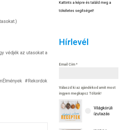
Kattints a képre és találd meg a
tökéletes segítséget!
tasokat.)
Hírlevél
gy védjék az utasokat a
Email Cím
*
émÉlmények #Rekordok
Válaszd ki az ajándékod amit most
ingyen megkapsz Tőlünk!
Világkörüli
ízutazás