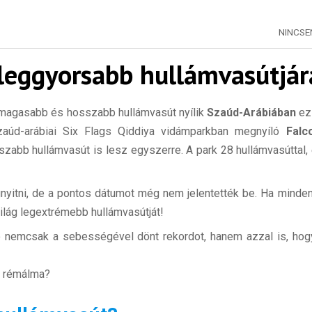
NINCS
g leggyorsabb hullámvasútjár
 magasabb és hosszabb hullámvasút nyílik
Szaúd-Arábiában
ezz
szaúd-arábiai Six Flags Qiddiya vidámparkban megnyíló
Falco
abb hullámvasút is lesz egyszerre. A park 28 hullámvasúttal, 
yitni, de a pontos dátumot még nem jelentették be. Ha minden 
világ legextrémebb hullámvasútját!
ció nemcsak a sebességével dönt rekordot, hanem azzal is, ho
y rémálma?