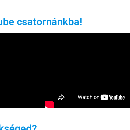
ube csatornánkba!
ükséged?