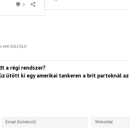
N AMI KÜLFÖLD
dt a régi rendszer?
űz ütött ki egy amerikai tankeren a brit partoknál a