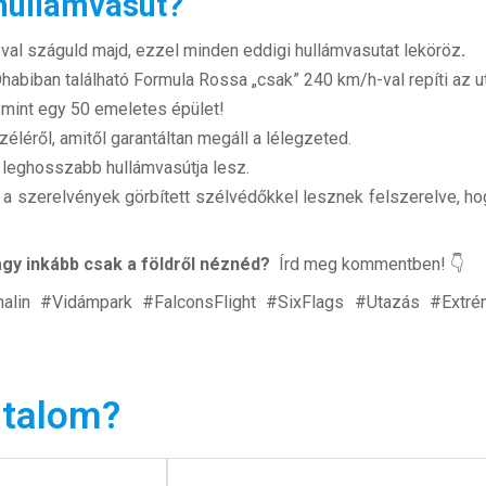
 hullámvasút?
–
val száguld majd, ezzel
minden eddigi hullámvasutat leköröz
.
Dhabiban található
Formula Rossa „csak” 240 km/h-val repíti az u
mint egy 50 emeletes épület!
éről, amitől garantáltan megáll a lélegzeted.
 leghosszabb hullámvasútja lesz.
 a szerelvények görbített szélvédőkkel lesznek felszerelve, ho
vagy inkább csak a földről néznéd?
Írd meg kommentben! 👇
nalin #Vidámpark #FalconsFlight #SixFlags #Utazás #Extr
rtalom?