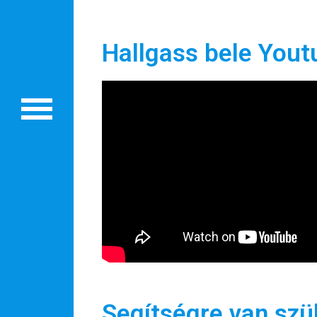
Oszd meg történeted!
Hallgass bele Yout
Külföldi munkaajánlatok
Segítségre van sz