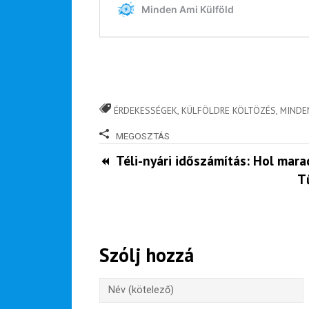
ízutazás
Külföldre
Költözünk!
Kaland -
játék -
kockázat
ÉRDEKESSÉGEK
,
KÜLFÖLDRE KÖLTÖZÉS
,
MINDE
100
MEGOSZTÁS
Utazási
Élmény
Téli-nyári időszámítás: Hol mara
poszter
T
Szólj hozzá
Feliratkozom
Felhasználási feltételek