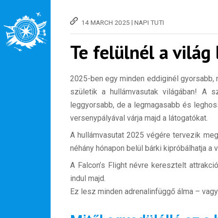
|
14 MARCH 2025
NAPI TUTI
Te felülnél a vilá
2025-ben egy minden eddiginél gyorsabb,
születik a hullámvasutak világában! A 
leggyorsabb, de a legmagasabb és leghossz
versenypályával várja majd a látogatókat.
A hullámvasutat 2025 végére tervezik megn
néhány hónapon belül bárki kipróbálhatja a 
A Falcon’s Flight névre keresztelt attrak
indul majd.
Ez lesz minden adrenalinfüggő álma – vag