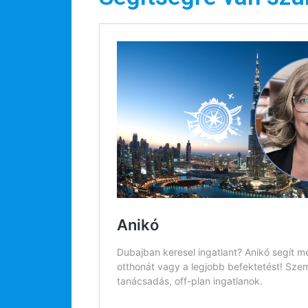
Hírlevél
Email Cím
*
Válaszd ki az ajándékod amit
most ingyen megkapsz Tőlünk!
Világkörüli