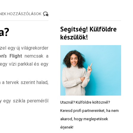
ENEK HOZZÁSZÓLÁSOK
a?
Segítség! Külföldre
készülök!
el egy új világrekorder
n’s Flight
nemcsak a
egy vízi parkkal és egy
a tervek szerint halad,
gy egy szikla pereméről
Utaznál? Külföldre költöznél?
Keresd profi partnereinket, ha nem
akarod, hogy meglepetések
érjenek!