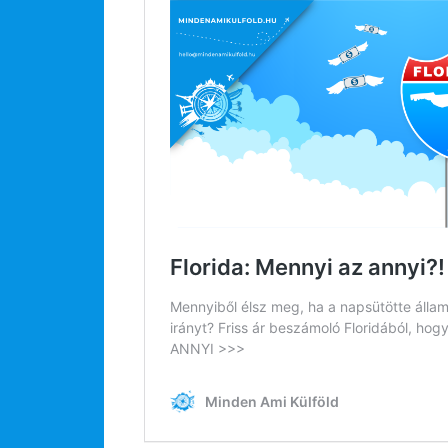
Rólunk
Külföldre költöznék!
Szakértőink
Beutazási engedélyek
Online bolt
Rendezvények
BLOG
Partnerprogram