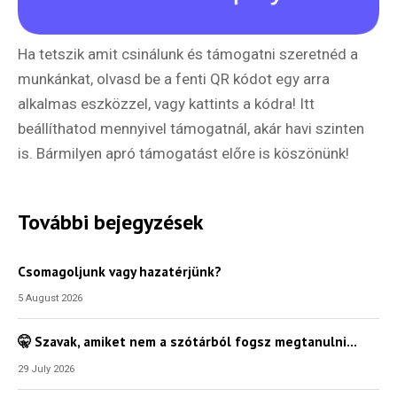
Ha tetszik amit csinálunk és támogatni szeretnéd a
munkánkat, olvasd be a fenti QR kódot egy arra
alkalmas eszközzel, vagy kattints a kódra! Itt
beállíthatod mennyivel támogatnál, akár havi szinten
is. Bármilyen apró támogatást előre is köszönünk!
További bejegyzések
Csomagoljunk vagy hazatérjünk?
5 August 2026
🤫 Szavak, amiket nem a szótárból fogsz megtanulni…
29 July 2026