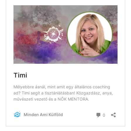
Válaszd ki az ajándékod amit
most ingyen megkapsz Tőlünk!
Világkörüli
ízutazás
Külföldre
Költözünk!
Kaland -
játék -
kockázat
100
Utazási
Élmény
poszter