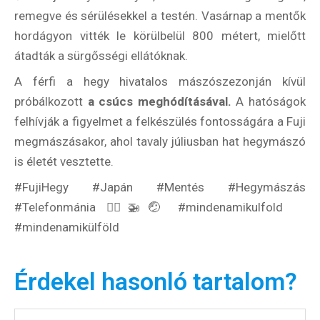
remegve és sérülésekkel a testén. Vasárnap a mentők
hordágyon vitték le körülbelül 800 métert, mielőtt
átadták a sürgősségi ellátóknak.
A férfi a hegy hivatalos mászószezonján kívül
próbálkozott
a csúcs meghódításával.
A hatóságok
felhívják a figyelmet a felkészülés fontosságára a Fuji
megmászásakor, ahol tavaly júliusban hat hegymászó
is életét vesztette.
#FujiHegy #Japán #Mentés #Hegymászás
#Telefonmánia 🤦‍♂️🚁🤕 #mindenamikulfold
#mindenamikülföld
Érdekel hasonló tartalom?