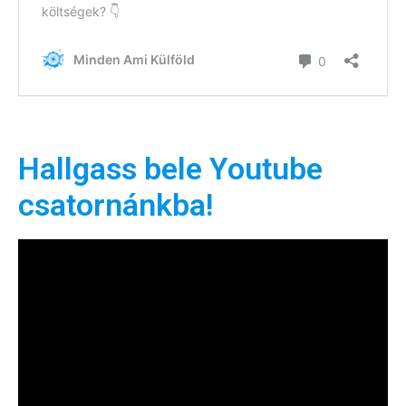
Hallgass bele Youtube
csatornánkba!