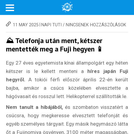
|
11 MAY 2025
NAPI TUTI
/
NINCSENEK HOZZÁSZÓLÁSOK
⛰️ Telefonja után ment, kétszer
mentették meg a Fuji hegyen 📱
Egy 27 éves egyetemista kínai állampolgárt egy héten
kétszer is le kellett menteni a
híres japán Fuji
hegyről.
A tokiói férfi először április 22-én került
bajba, amikor a csúcs közelében elvesztette a
hágóvasait és rosszul lett. Helikopterrel szállították le.
Nem tanult a hibájából,
és szombaton visszatért a
csúcsra, hogy megkeresse elvesztett telefonját és
egyéb személyes tárgyait. Egy másik hegymászó látta
őt a Fujinomiya ösvényen, 3100 méter magasságban,