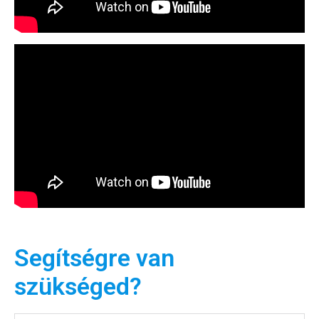
Segítségre van
Hírlevél
szükséged?
Email Cím
*