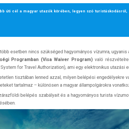
b úti cél a magyar utazók körében, legyen szó turistáskodásról, ü
legtöbb esetben nincs szükséged hagyományos vízumra, ugyanis 
ségi Programban (Visa Waiver Program)
való részvételre.
c System for Travel Authorization), ami egy elektronikus utazási 
tetlen tisztában lenned azzal, milyen belépési engedélyekre v
teket tartalmaz – különösen a magyar állampolgárokra vonatkoz
zárazföldi belépés szabályait és a hagyományos turista vízumo
ésében.