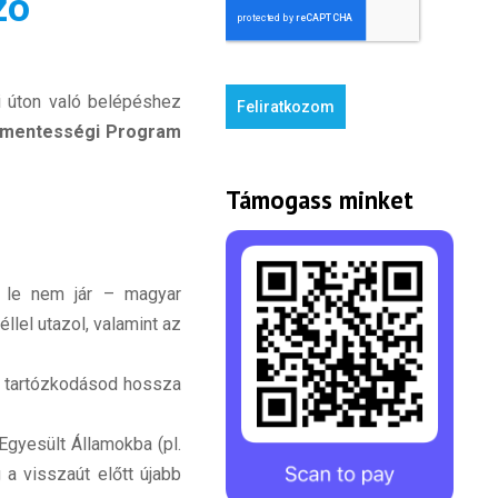
zó
di úton való belépéshez
Feliratkozom
mentességi Program
Támogass minket
d le nem jár – magyar
lel utazol, valamint az
t tartózkodásod hossza
gyesült Államokba (pl.
 a visszaút előtt újabb