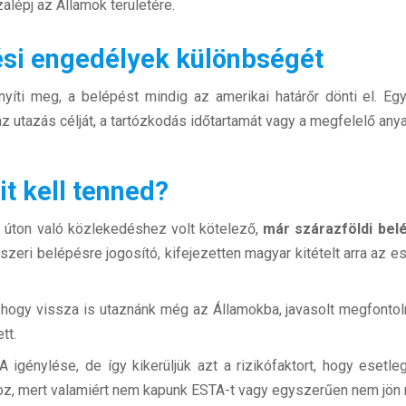
alépj az Államok területére.
ési engedélyek különbségét
yíti meg, a belépést mindig az amerikai határőr dönti el. E
az utazás célját, a tartózkodás időtartamát vagy a megfelelő anya
it kell tenned?
 úton való közlekedéshez volt kötelező,
már szárazföldi bel
szeri belépésre jogosító, kifejezetten magyar kitételt arra az e
, hogy vissza is utaznánk még az Államokba, javasolt megfonto
tt.
 igénylése, de így kikerüljük azt a rizikófaktort, hogy esetl
oz, mert valamiért nem kapunk ESTA-t vagy egyszerűen nem jön