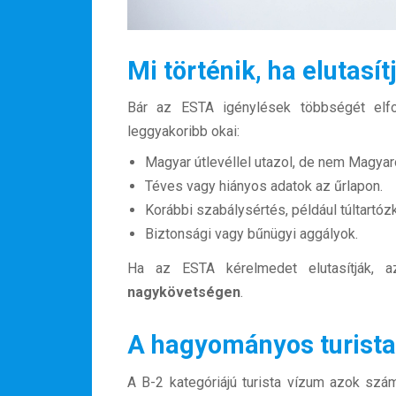
Mi történik, ha elutasí
Bár az ESTA igénylések többségét elfoga
leggyakoribb okai:
Magyar útlevéllel utazol, de nem Magyar
Téves vagy hiányos adatok az űrlapon.
Korábbi szabálysértés, például túltartó
Biztonsági vagy bűnügyi aggályok.
Ha az ESTA kérelmedet elutasítják,
nagykövetségen
.
A hagyományos turist
A B-2 kategóriájú turista vízum azok szá