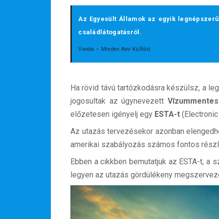
Az Egyesült Államok az egyik legnépszerűb
családlátogatásról.
Vanda – Minden Ami Külföld
Ha rövid távú tartózkodásra készülsz, a 
jogosultak az úgynevezett
Vízummentes
előzetesen igényelj egy
ESTA-t
(Electroni
Az utazás tervezésekor azonban elengedhe
amerikai szabályozás számos fontos részle
Ebben a cikkben bemutatjuk az ESTA-t, a s
legyen az utazás gördülékeny megszervez