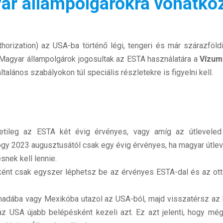
ar állampolgárokra vonatko
horization) az USA-ba történő légi, tengeri és már szárazföl
 Magyar állampolgárok jogosultak az ESTA használatára a
Vízum
talános szabályokon túl speciális részletekre is figyelni kell.
etileg az ESTA két évig érvényes, vagy amíg az útlevele
ogy 2023 augusztusától csak egy évig érvényes, ha magyar útlevél
snek kell lennie.
ént csak egyszer léphetsz be az érvényes ESTA-dal és az ot
adába vagy Mexikóba utazol az USA-ból, majd visszatérsz az E
az USA újabb belépésként kezeli azt. Ez azt jelenti, hogy még