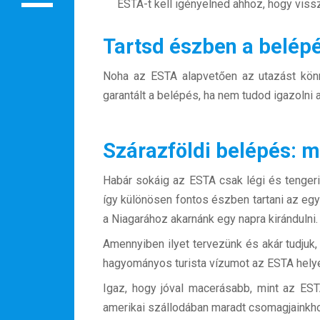
ESTA-t kell igényelned ahhoz, hogy vissz
Rendezvények
Tartsd észben a belép
BLOG
Partnerprogram
Noha az ESTA alapvetően az utazást könn
garantált a belépés, ha nem tudod igazolni 
Oszd meg történeted!
Külföldi munkaajánlatok
Szárazföldi belépés: m
Habár sokáig az ESTA csak légi és tengeri
így különösen fontos észben tartani az egy
a Niagarához akarnánk egy napra kirándulni.
Amennyiben ilyet tervezünk és akár tudjuk
hagyományos turista vízumot az ESTA helye
Igaz, hogy jóval macerásabb, mint az ESTA
amerikai szállodában maradt csomagjainkh