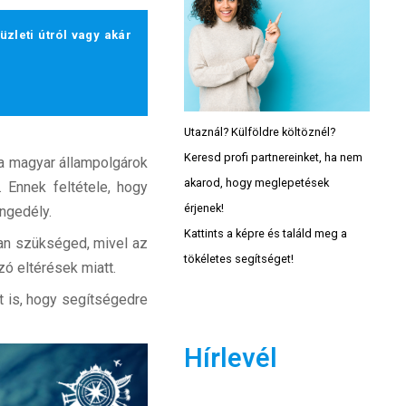
zleti útról vagy akár
Utaznál? Külföldre költöznél?
Keresd profi partnereinket, ha nem
a magyar állampolgárok
akarod, hogy meglepetések
 Ennek feltétele, hogy
érjenek!
engedély.
Kattints a képre és találd meg a
an szükséged, mivel az
tökéletes segítséget!
ó eltérések miatt.
t is, hogy segítségedre
Hírlevél