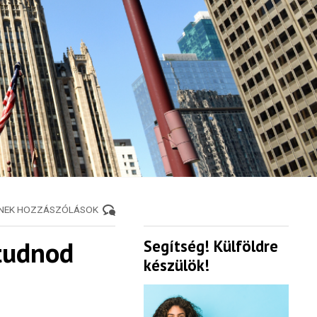
ENEK HOZZÁSZÓLÁSOK
 tudnod
Segítség! Külföldre
készülök!