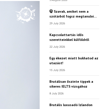
5 August 2026
🤫 Szavak, amiket nem a
szótárból fogsz megtanulni…
29 July 2026
Kapcsolattartás idős
szeretteinkkel külföldről
22 July 2026
Egy ékezet miatt bukhatod az
utazást!
15 July 2026
Brutálisan őszinte tippek a
sikeres IELTS vizsgához
8 July 2026
Brutális luxusadó Izlandon