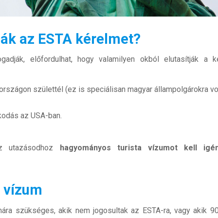
tják az ESTA kérelmet?
dják, előfordulhat, hogy valamilyen okból elutasítják a k
országon születtél (ez is speciálisan magyar állampolgárokra v
zkodás az USA-ban.
 az utazásodhoz
hagyományos turista vízumot kell igé
a vízum
mára szükséges, akik nem jogosultak az ESTA-ra, vagy akik 9