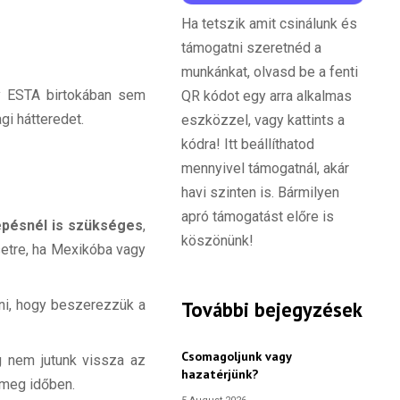
Ha tetszik amit csinálunk és
támogatni szeretnéd a
munkánkat, olvasd be a fenti
gy ESTA birtokában sem
QR kódot egy arra alkalmas
gi hátteredet.
eszközzel, vagy kattints a
kódra! Itt beállíthatod
mennyivel támogatnál, akár
havi szinten is. Bármilyen
apró támogatást előre is
épésnél is szükséges
,
köszönünk!
setre, ha Mexikóba vagy
További bejegyzések
lni, hogy beszerezzük a
Csomagoljunk vagy
eg nem jutunk vissza az
hazatérjünk?
 meg időben.