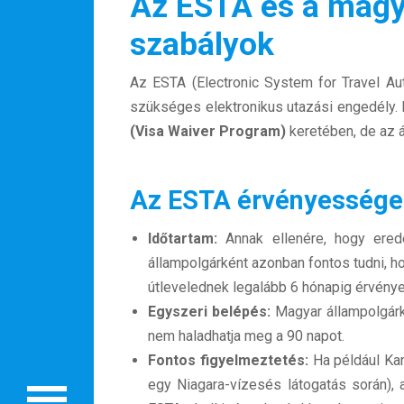
Az ESTA és a magy
szabályok
Az ESTA (Electronic System for Travel Aut
szükséges elektronikus utazási engedély.
(Visa Waiver Program)
keretében, de az ál
Az ESTA érvényessége
Rólunk
Időtartam:
Annak ellenére, hogy ered
Külföldre költöznék!
állampolgárként azonban fontos tudni, h
útlevelednek legalább 6 hónapig érvénye
Szakértőink
Egyszeri belépés:
Magyar állampolgárk
nem haladhatja meg a 90 napot.
Beutazási engedélyek
Fontos figyelmeztetés:
Ha például Kan
Online bolt
egy Niagara-vízesés látogatás során), 