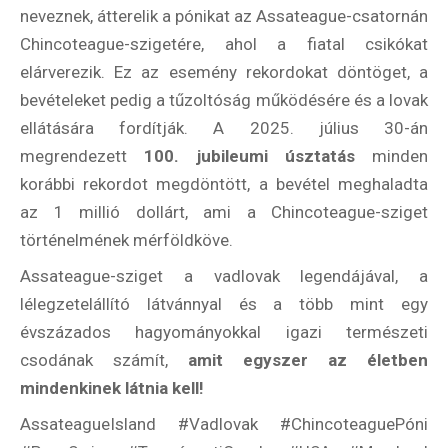
neveznek, átterelik a pónikat az Assateague-csatornán
Chincoteague-szigetére, ahol a fiatal csikókat
elárverezik. Ez az esemény rekordokat döntöget, a
bevételeket pedig a tűzoltóság működésére és a lovak
ellátására fordítják. A 2025. július 30-án
megrendezett
100. jubileumi úsztatás
minden
korábbi rekordot megdöntött, a bevétel meghaladta
az 1 millió dollárt, ami a Chincoteague-sziget
történelmének mérföldköve.
Assateague-sziget a vadlovak legendájával, a
lélegzetelállító látvánnyal és a több mint egy
évszázados hagyományokkal igazi természeti
csodának számít,
amit egyszer az életben
mindenkinek látnia kell!
AssateagueIsland #Vadlovak #ChincoteaguePóni