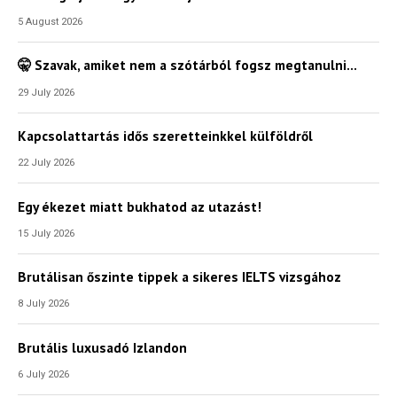
5 August 2026
🤫 Szavak, amiket nem a szótárból fogsz megtanulni…
29 July 2026
Kapcsolattartás idős szeretteinkkel külföldről
22 July 2026
Egy ékezet miatt bukhatod az utazást!
15 July 2026
Brutálisan őszinte tippek a sikeres IELTS vizsgához
8 July 2026
Brutális luxusadó Izlandon
6 July 2026