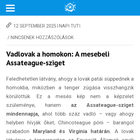
|
12 SEPTEMBER 2025
NAPI TUTI
/
NINCSENEK HOZZÁSZÓLÁSOK
Vadlovak a homokon: A mesebeli
Assateague-sziget
Feledhetetlen látvány, ahogy a lovak patái süppednek a
homokba, miközben a tenger zúgása visszhangzik
körülöttük. Ez a mesés kép nem a képzelet
szüleménye, hanem
az Assateague-sziget
mindennapja,
ahol több száz vadló – vagy ahogy
helyben hívják őket, Chincoteague póni – barangol
szabadon
Maryland és Virginia határán.
A lovak