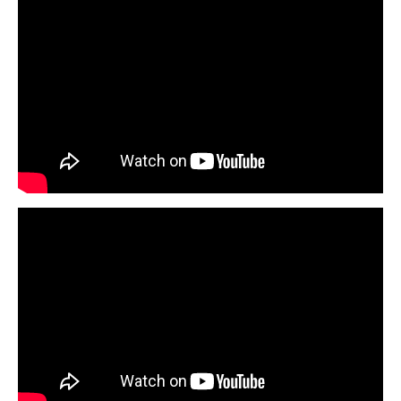
Hírlevél
Email Cím
*
Válaszd ki az ajándékod amit
most ingyen megkapsz Tőlünk!
Világkörüli