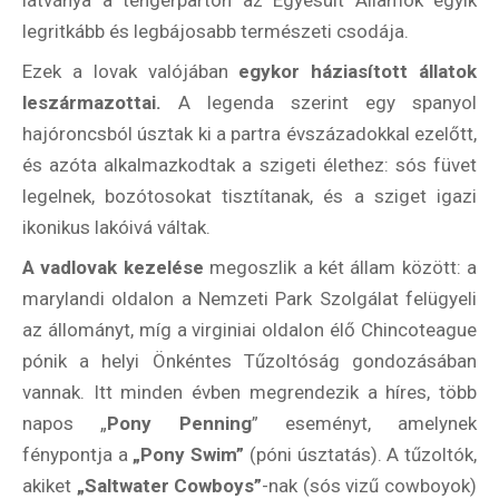
látványa a tengerparton az Egyesült Államok egyik
legritkább és legbájosabb természeti csodája.
Ezek a lovak valójában
egykor háziasított állatok
leszármazottai.
A legenda szerint egy spanyol
hajóroncsból úsztak ki a partra évszázadokkal ezelőtt,
és azóta alkalmazkodtak a szigeti élethez: sós füvet
legelnek, bozótosokat tisztítanak, és a sziget igazi
ikonikus lakóivá váltak.
A vadlovak kezelése
megoszlik a két állam között: a
marylandi oldalon a Nemzeti Park Szolgálat felügyeli
az állományt, míg a virginiai oldalon élő Chincoteague
pónik a helyi Önkéntes Tűzoltóság gondozásában
vannak. Itt minden évben megrendezik a híres, több
napos „
Pony Penning
” eseményt, amelynek
fénypontja a
„Pony Swim”
(póni úsztatás). A tűzoltók,
akiket
„Saltwater Cowboys”
-nak (sós vizű cowboyok)