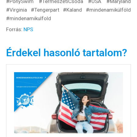
#PonySwim #TermészetiCsoda #USA #Maryland
#Virginia #Tengerpart #Kaland #mindenamikülföld
#mindenamikulfold
Forrás:
NPS
Érdekel hasonló tartalom?