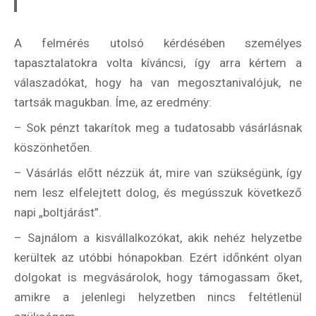
A felmérés utolsó kérdésében személyes
tapasztalatokra volta kíváncsi, így arra kértem a
válaszadókat, hogy ha van megosztanivalójuk, ne
tartsák magukban. Íme, az eredmény:
– Sok pénzt takarítok meg a tudatosabb vásárlásnak
köszönhetően.
– Vásárlás előtt nézzük át, mire van szükségünk, így
nem lesz elfelejtett dolog, és megússzuk következő
napi „boltjárást”.
– Sajnálom a kisvállalkozókat, akik nehéz helyzetbe
kerültek az utóbbi hónapokban. Ezért időnként olyan
dolgokat is megvásárolok, hogy támogassam őket,
amikre a jelenlegi helyzetben nincs feltétlenül