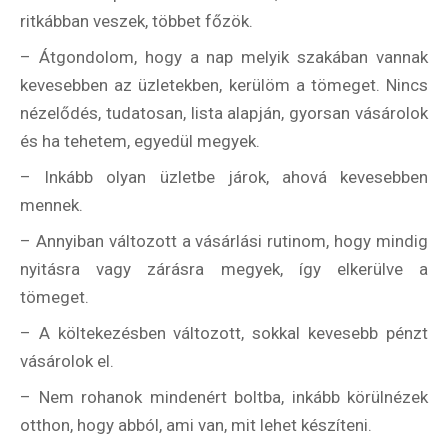
ritkábban veszek, többet főzök.
Feliratkozom
– Átgondolom, hogy a nap melyik szakában vannak
kevesebben az üzletekben, kerülöm a tömeget. Nincs
nézelődés, tudatosan, lista alapján, gyorsan vásárolok
és ha tehetem, egyedül megyek.
Felhasználási feltételek
– Inkább olyan üzletbe járok, ahová kevesebben
mennek.
– Annyiban változott a vásárlási rutinom, hogy mindig
nyitásra vagy zárásra megyek, így elkerülve a
tömeget.
– A költekezésben változott, sokkal kevesebb pénzt
vásárolok el.
– Nem rohanok mindenért boltba, inkább körülnézek
otthon, hogy abból, ami van, mit lehet készíteni.