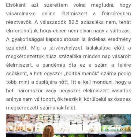
Elsőként azt szerettem volna megtudni, hogy
vásárolnak-e online élelmiszert a felmérésben
résztvevők. A válaszadók 82,5 százaléka nem, tehát
elmondhatjuk, hogy ebben nem olyan nagy a változás.
A gyakorisággal kapcsolatosan is érdekes eredmény
született. Míg a járványhelyzet kialakulása előtt a
megkérdezettek húsz százaléka minden nap vásárolt
élelmiszert, a pandémia óta ez a szám a felére
csökkent, a heti egyszer „boltba menők” száma pedig
több, mint a duplájára nőtt. Itt el kell mondani, hogy a
heti háromszor vagy négyszer élelmiszert vásárlók
aránya nem változott, ők teszik ki körülbelül az összes
megkérdezett számának felét.