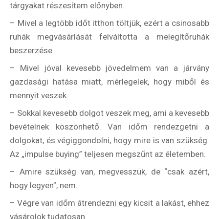
tárgyakat részesítem előnyben.
– Mivel a legtöbb időt itthon töltjük, ezért a csinosabb
ruhák megvásárlását felváltotta a melegítőruhák
beszerzése.
– Mivel jóval kevesebb jövedelmem van a járvány
gazdasági hatása miatt, mérlegelek, hogy miből és
mennyit veszek.
– Sokkal kevesebb dolgot veszek meg, ami a kevesebb
bevételnek köszönhető. Van időm rendezgetni a
dolgokat, és végiggondolni, hogy mire is van szükség.
Az „impulse buying” teljesen megszűnt az életemben.
– Amire szükség van, megvesszük, de “csak azért,
hogy legyen”, nem.
– Végre van időm átrendezni egy kicsit a lakást, ehhez
vásárolok tudatosan.