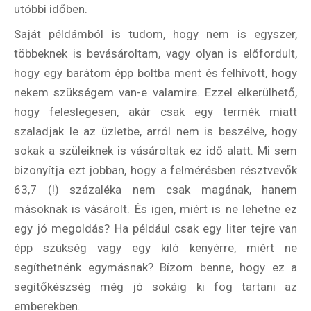
utóbbi időben.
Saját példámból is tudom, hogy nem is egyszer,
többeknek is bevásároltam, vagy olyan is előfordult,
hogy egy barátom épp boltba ment és felhívott, hogy
nekem szükségem van-e valamire. Ezzel elkerülhető,
hogy feleslegesen, akár csak egy termék miatt
szaladjak le az üzletbe, arról nem is beszélve, hogy
sokak a szüleiknek is vásároltak ez idő alatt. Mi sem
bizonyítja ezt jobban, hogy a felmérésben résztvevők
63,7 (!) százaléka nem csak magának, hanem
másoknak is vásárolt. És igen, miért is ne lehetne ez
Hírlevél
egy jó megoldás? Ha például csak egy liter tejre van
épp szükség vagy egy kiló kenyérre, miért ne
segíthetnénk egymásnak? Bízom benne, hogy ez a
Email Cím
*
segítőkészség még jó sokáig ki fog tartani az
emberekben.