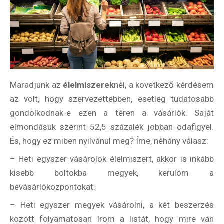
Maradjunk az
élelmiszerek
nél, a következő kérdésem
az volt, hogy szervezettebben, esetleg tudatosabb
gondolkodnak-e ezen a téren a vásárlók. Saját
elmondásuk szerint 52,5 százalék jobban odafigyel.
És, hogy ez miben nyilvánul meg? Íme, néhány válasz:
– Heti egyszer vásárolok élelmiszert, akkor is inkább
kisebb boltokba megyek, kerülöm a
bevásárlóközpontokat.
– Heti egyszer megyek vásárolni, a két beszerzés
között folyamatosan írom a listát, hogy mire van