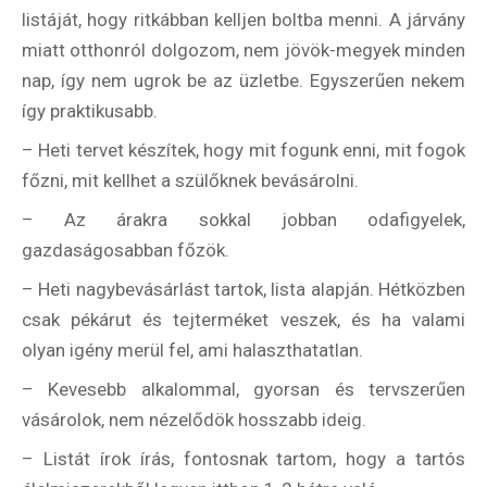
listáját, hogy ritkábban kelljen boltba menni. A járvány
miatt otthonról dolgozom, nem jövök-megyek minden
nap, így nem ugrok be az üzletbe. Egyszerűen nekem
így praktikusabb.
– Heti tervet készítek, hogy mit fogunk enni, mit fogok
főzni, mit kellhet a szülőknek bevásárolni.
– Az árakra sokkal jobban odafigyelek,
gazdaságosabban főzök.
– Heti nagybevásárlást tartok, lista alapján. Hétközben
csak pékárut és tejterméket veszek, és ha valami
olyan igény merül fel, ami halaszthatatlan.
– Kevesebb alkalommal, gyorsan és tervszerűen
vásárolok, nem nézelődök hosszabb ideig.
– Listát írok írás, fontosnak tartom, hogy a tartós