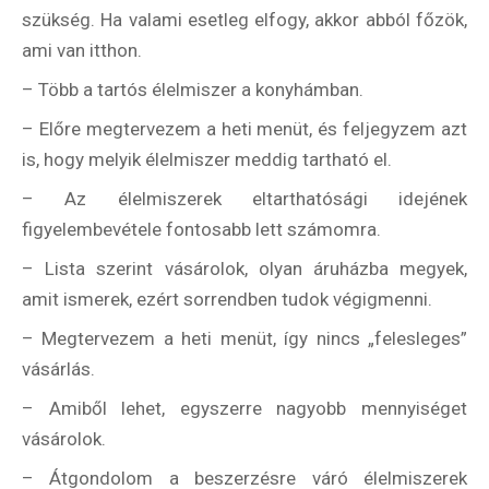
szükség. Ha valami esetleg elfogy, akkor abból főzök,
ami van itthon.
– Több a tartós élelmiszer a konyhámban.
– Előre megtervezem a heti menüt, és feljegyzem azt
is, hogy melyik élelmiszer meddig tartható el.
– Az élelmiszerek eltarthatósági idejének
figyelembevétele fontosabb lett számomra.
– Lista szerint vásárolok, olyan áruházba megyek,
amit ismerek, ezért sorrendben tudok végigmenni.
– Megtervezem a heti menüt, így nincs „felesleges”
vásárlás.
– Amiből lehet, egyszerre nagyobb mennyiséget
vásárolok.
– Átgondolom a beszerzésre váró élelmiszerek