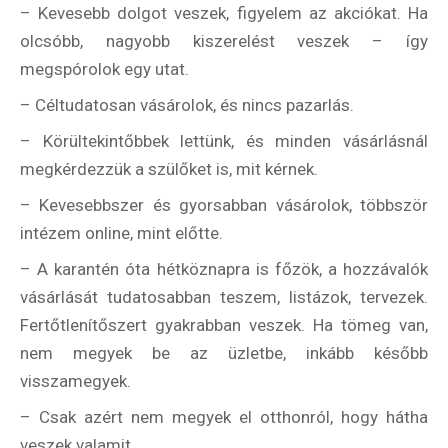
– Kevesebb dolgot veszek, figyelem az akciókat. Ha
olcsóbb, nagyobb kiszerelést veszek – így
megspórolok egy utat.
– Céltudatosan vásárolok, és nincs pazarlás.
– Körültekintőbbek lettünk, és minden vásárlásnál
megkérdezzük a szülőket is, mit kérnek.
– Kevesebbszer és gyorsabban vásárolok, többször
intézem online, mint előtte.
– A karantén óta hétköznapra is főzök, a hozzávalók
vásárlását tudatosabban teszem, listázok, tervezek.
Fertőtlenítőszert gyakrabban veszek. Ha tömeg van,
nem megyek be az üzletbe, inkább később
visszamegyek.
– Csak azért nem megyek el otthonról, hogy hátha
veszek valamit.