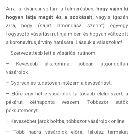
Arra is kíváncsi voltam a felmérésben,
hogy vajon ki
Válaszd ki az ajándékod amit
most ingyen megkapsz Tőlünk!
hogyan látja magát és a szokásait,
vagyis igazán
arra, hogy (saját elmondása szerint) egy-egy
Világkörüli
fogyasztó vásárlási rutinja miben és hogyan változott
ízutazás
a koronavírusjárvány hatására. Lássuk a válaszokat!
– Szervezettebb lett a vásárlási rutinom.
Külföldre
Költözünk!
– Kevesebb alkalommal, jobban átgondoltan
Kaland -
játék -
vásárolok.
kockázat
– Gyorsan és tudatosan intézem a bevásárlást.
100
– Előre egy hétre vásárolok tartósabb élelmiszert, a
Utazási
Élmény
pékárut kétnaponta veszem. Többször sütök
poszter
péksüteményt.
– Kevesebbet járok boltba, többször vásárolok online.
– Több napra vásárolok előre, félkész termeket