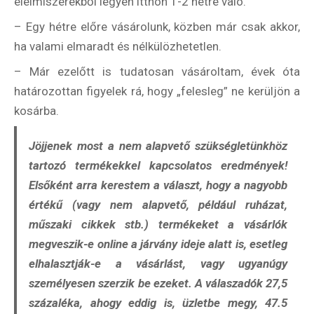
élelmiszerekből legyen itthon 1-2 hétre való.
– Egy hétre előre vásárolunk, közben már csak akkor,
ha valami elmaradt és nélkülözhetetlen.
– Már ezelőtt is tudatosan vásároltam, évek óta
határozottan figyelek rá, hogy „felesleg” ne kerüljön a
kosárba.
Jöjjenek most a nem alapvető szükségletünkhöz
tartozó termékekkel kapcsolatos eredmények!
Elsőként arra kerestem a választ, hogy a nagyobb
értékű (vagy nem alapvető, például ruházat,
műszaki cikkek stb.) termékeket a vásárlók
megveszik-e online a járvány ideje alatt is, esetleg
elhalasztják-e a vásárlást, vagy ugyanúgy
személyesen szerzik be ezeket. A válaszadók 27,5
százaléka, ahogy eddig is, üzletbe megy, 47.5