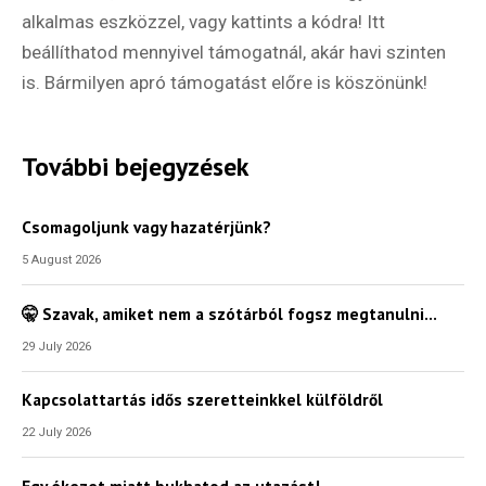
alkalmas eszközzel, vagy kattints a kódra! Itt
beállíthatod mennyivel támogatnál, akár havi szinten
is. Bármilyen apró támogatást előre is köszönünk!
További bejegyzések
Csomagoljunk vagy hazatérjünk?
5 August 2026
🤫 Szavak, amiket nem a szótárból fogsz megtanulni…
29 July 2026
Kapcsolattartás idős szeretteinkkel külföldről
22 July 2026
Egy ékezet miatt bukhatod az utazást!