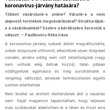
koronavírus-járvány hatására?
Többet vásárolunk-e online? Várunk-e a nem
alapvető termékek megvásárlásával? Strukturáljuk-
e a vásárlásainkat? Ezekre a kérdésekre kerestük a
választ. – Paulikovics Réka írása
A koronavírus-járvány sokunk életét megváltoztatta,
sokan dolgozunk otthonról, elkezdtünk olyan dolgokat
csinálni, amikre eddig nem volt lehetőségünk (vagy
nem voltunk elég bátrak hozzá), talán jobban
odafigyelünk egymásra és még sorolhatnánk a
rengeteg változást, amelyek természetesen egyéni
szinten eltérhetnek.
Nem kivétel az érintett életterületek alól a vásárlás
sem. Saját magamon tapasztaltam, hogy teljesen
más szokásokat alakítottam ki e téren és most arra