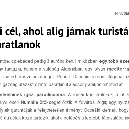
NINCS
i cél, ahol alig járnak turistá
áratlanok
ntbe, az ebéded pedig 3 euróba kerül, miközben
egy több eze
y fantázia, hanem a valóság Algériában, egy olyan
mediterrá
 ismert boszniai blogger, Robert Dacešin szerint Algéria 
an gazdag utazást szinte páratlanul alacsony árakon élheted át.
dvelőinek igazi paradicsoma.
A római kori emlékek, mint a 
fekvő ókori
Numidia
örökségét őrzik. A főváros, Algír, egy nyüz
k garantálják a felejthetetlen élményt. Dacešin kiemeli, hogy A
 úti célok közé tartozik, ahol a belépés a legtöbb látnivalóba i