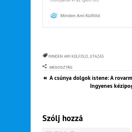
ízutazás
Külföldre
Költözünk!
Kaland -
játék -
kockázat
100
MINDEN AMI KÜLFÖLD
,
UTAZÁS
Utazási
Élmény
MEGOSZTÁS
poszter
A csúnya dolgok istene: A rovar
Ingyenes kézipog
Feliratkozom
Szólj hozzá
Felhasználási feltételek