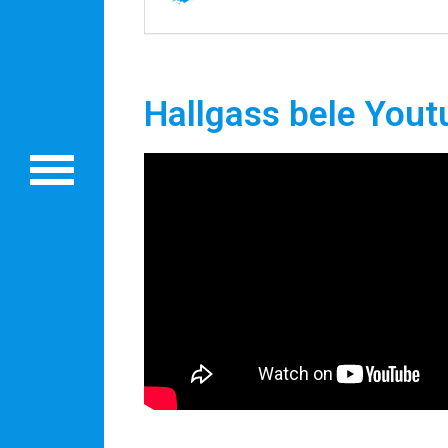
Oszd meg történeted!
Külföldi munkaajánlatok
Hallgass bele Yout