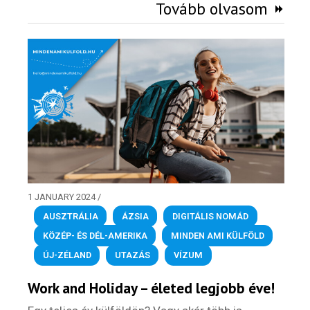
Tovább olvasom
1 JANUARY 2024
/
AUSZTRÁLIA
,
ÁZSIA
,
DIGITÁLIS NOMÁD
,
KÖZÉP- ÉS DÉL-AMERIKA
,
MINDEN AMI KÜLFÖLD
,
ÚJ-ZÉLAND
,
UTAZÁS
,
VÍZUM
Work and Holiday – életed legjobb éve!