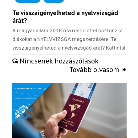
Te visszaigényelheted a nyelvvizsgád
árát?
A magyar állam 2018 óta rendelettel ösztönzi a
diákokat a NYELVVIZSGA megszerzésére. Te
visszaigényelheted a nyelvvizsgád árát? Kattints!
Hírlevél
Nincsenek hozzászólások
Tovább olvasom
Email Cím
*
Válaszd ki az ajándékod amit
most ingyen megkapsz Tőlünk!
Világkörüli
ízutazás