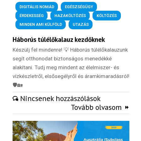
DIGITÁLIS NOMÁD
,
EGÉSZSÉGÜGY
,
ÉRDEKESSÉG
,
HAZAKÖLTÖZÉS
,
KÖLTÖZÉS
,
MINDEN AMI KÜLFÖLD
,
UTAZÁS
Háborús túlélőkalauz kezdőknek
Készülj fel mindenre! 💡 Háborús túlélőkalauzunk
segít otthonodat biztonságos menedékké
alakítani. Tudj meg mindent az élelmiszer- és
vízkészletről, elsősegélyről és áramkimaradásról!
🛡️🏡
Nincsenek hozzászólások
Tovább olvasom