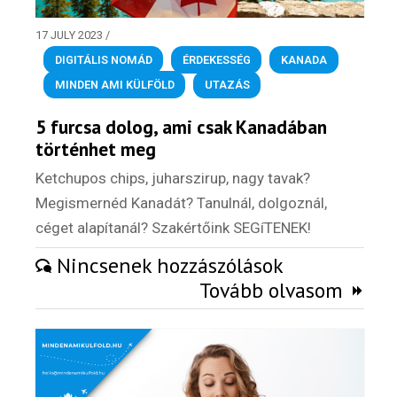
17 JULY 2023
/
DIGITÁLIS NOMÁD
,
ÉRDEKESSÉG
,
KANADA
,
MINDEN AMI KÜLFÖLD
,
UTAZÁS
5 furcsa dolog, ami csak Kanadában
történhet meg
Ketchupos chips, juharszirup, nagy tavak?
Megismernéd Kanadát? Tanulnál, dolgoznál,
céget alapítanál? Szakértőink SEGíTENEK!
Nincsenek hozzászólások
Tovább olvasom