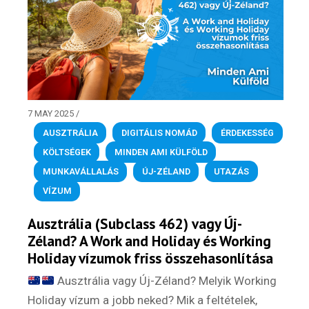
7 MAY 2025
/
AUSZTRÁLIA
,
DIGITÁLIS NOMÁD
,
ÉRDEKESSÉG
,
KÖLTSÉGEK
,
MINDEN AMI KÜLFÖLD
,
MUNKAVÁLLALÁS
,
ÚJ-ZÉLAND
,
UTAZÁS
,
VÍZUM
Ausztrália (Subclass 462) vagy Új-
Zéland? A Work and Holiday és Working
Holiday vízumok friss összehasonlítása
Ausztrália vagy Új-Zéland? Melyik Working
Holiday vízum a jobb neked? Mik a feltételek,