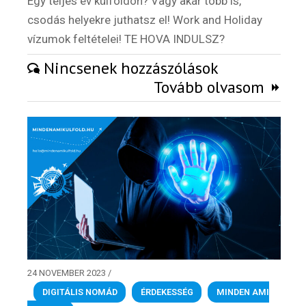
Egy teljes év külföldön? Vagy akár több is,
csodás helyekre juthatsz el! Work and Holiday
vízumok feltételei! TE HOVA INDULSZ?
Nincsenek hozzászólások
Tovább olvasom
24 NOVEMBER 2023
/
DIGITÁLIS NOMÁD
,
ÉRDEKESSÉG
,
MINDEN AMI