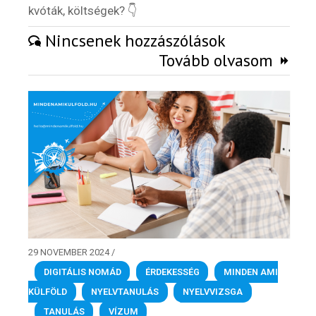
kvóták, költségek?
👇
Nincsenek hozzászólások
Tovább olvasom
29 NOVEMBER 2024
/
DIGITÁLIS NOMÁD
,
ÉRDEKESSÉG
,
MINDEN AMI
KÜLFÖLD
,
NYELVTANULÁS
,
NYELVVIZSGA
,
TANULÁS
,
VÍZUM