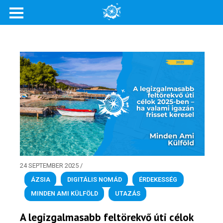
24 SEPTEMBER 2025
/
ÁZSIA
,
DIGITÁLIS NOMÁD
,
ÉRDEKESSÉG
,
MINDEN AMI KÜLFÖLD
,
UTAZÁS
A legizgalmasabb feltörekvő úti célok