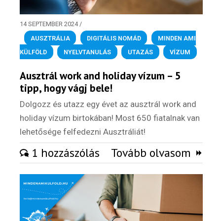
Külföldre
Költözünk!
14 SEPTEMBER 2024
/
Kaland -
AUSZTRÁLIA
,
DIGITÁLIS NOMÁD
,
MINDEN AMI
játék -
kockázat
KÜLFÖLD
,
NYELVTANULÁS
,
UTAZÁS
,
VÍZUM
100
Ausztrál work and holiday vízum – 5
Utazási
tipp, hogy vágj bele!
Élmény
poszter
Dolgozz és utazz egy évet az ausztrál work and
holiday vízum birtokában! Most 650 fiatalnak van
lehetősége felfedezni Ausztráliát!
1 hozzászólás
Tovább olvasom
Feliratkozom
Felhasználási feltételek