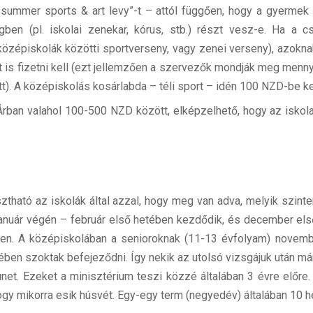
/summer sports & art levy”-t – attól függően, hogy a gyermek a
gben (pl. iskolai zenekar, kórus, stb.) részt vesz-e. Ha a c
középiskolák közötti sportverseny, vagy zenei verseny), azokna
rt is fizetni kell (ezt jellemzően a szervezők mondják meg menn
tt). A középiskolás kosárlabda – téli sport – idén 100 NZD-be k
Árban valahol 100-500 NZD között, elképzelhető, hogy az iskol
tható az iskolák által azzal, hogy meg van adva, melyik szint
n január végén – február első hetében kezdődik, és december el
ggően. A középiskolában a senioroknak (11-13 évfolyam) novem
en szoktak befejeződni. Így nekik az utolsó vizsgájuk után már
t. Ezeket a minisztérium teszi közzé általában 3 évre előre. 
ogy mikorra esik húsvét. Egy-egy term (negyedév) általában 10 h