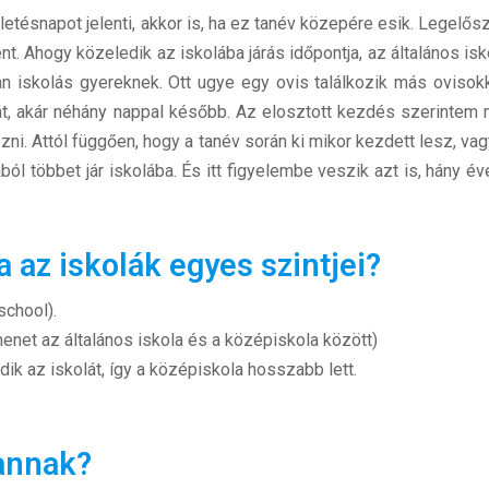
zületésnapot jelenti, akkor is, ha ez tanév közepére esik. Legelős
t. Ahogy közeledik az iskolába járás időpontja, az általános is
an iskolás gyereknek. Ott ugye egy ovis találkozik más ovisokk
át, akár néhány nappal később. Az elosztott kezdés szerintem
zni. Attól függően, hogy a tanév során ki mikor kezdett lesz, va
ából többet jár iskolába. És itt figyelembe veszik azt is, hány 
az iskolák egyes szintjei?
school).
menet az általános iskola és a középiskola között)
ik az iskolát, így a középiskola hosszabb lett.
vannak?