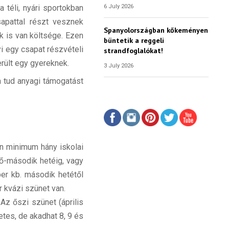
6 July 2026
 téli, nyári sportokban
sapattal részt vesznek
Spanyolországban kőkeményen
k is van költsége. Ezen
büntetik a reggeli
yi egy csapat részvételi
strandfoglalókat!
erült egy gyereknek.
3 July 2026
a tud anyagi támogatást
en minimum hány iskolai
ső-második hetéig, vagy
ber kb. második hetétől
 kvázi szünet van.
Az őszi szünet (április
etes, de akadhat 8, 9 és