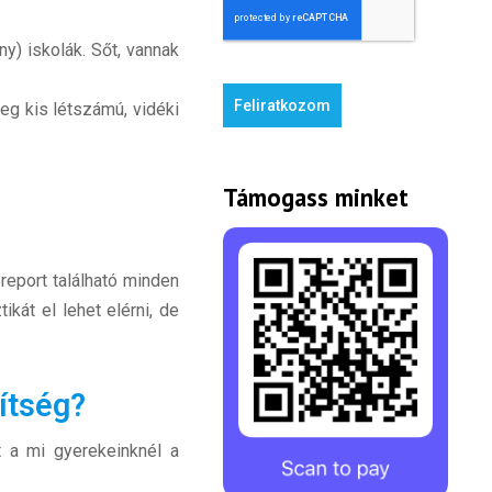
y) iskolák. Sőt, vannak
Feliratkozom
leg kis létszámú, vidéki
Támogass minket
report található minden
ikát el lehet elérni, de
ítség?
t a mi gyerekeinknél a