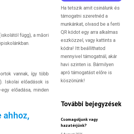
Ha tetszik amit csinálunk és
támogatni szeretnéd a
munkánkat, olvasd be a fenti
QR kódot egy arra alkalmas
iskolától függ), a māori
eszközzel, vagy kattints a
épiskolánkban.
kódra! Itt beállíthatod
mennyivel támogatnál, akár
havi szinten is. Bármilyen
apró támogatást előre is
portok vannak, így több
köszönünk!
). Iskolai előadások is
y-egy előadása, minden
További bejegyzések
e ahhoz,
Csomagoljunk vagy
hazatérjünk?