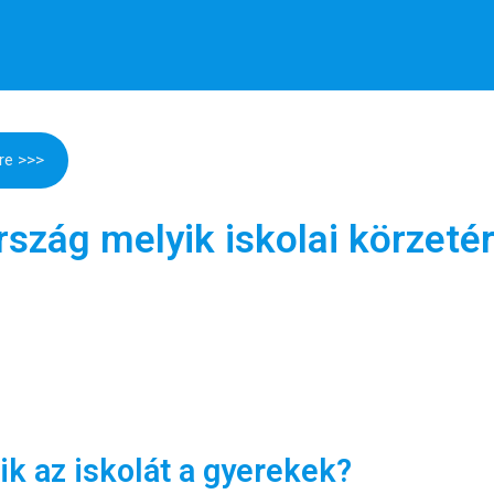
re >>>
rszág melyik iskolai körzeté
k az iskolát a gyerekek?