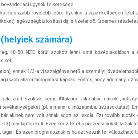
lt bevándorlási ügynök felkeresése.
kat hosszabb-rövidebb időre. Ilyenkor a vízumköltségen felül t
iákokat), egészségbiztosítási díj is fizetendő. Érdemes részletes
k (helyiek számára)
meg, 40-50 NZD körül szokott lenni, amit középiskolában a 
 kell.
ation), ennek 1/3-a visszaigényelhető a személyi jövedelemadó
agasabb állami támogatást kapnak. Fontos, hogy adomány, szóv
gek, amit szoktak kérni. Általános iskolában nálunk „activity
si tevékenységeket (pl. elmenni a múzeumba, úszásoktatás). Em
 bár akinek nem volt annak adott az iskola. Ezt tovább tudták v
13) már laptop kell. Ezen készítik el a prezentációkat, tartják a 
tagjai. És ezen programoznak is ha azt veszik fel választható t