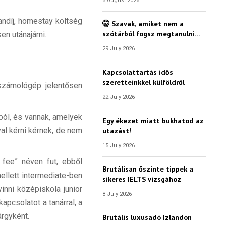
5 August 2026
andíj, homestay költség
🤫 Szavak, amiket nem a
szótárból fogsz megtanulni…
en utánajárni.
29 July 2026
Kapcsolattartás idős
szeretteinkkel külföldről
számológép jelentősen
22 July 2026
ból, és vannak, amelyek
Egy ékezet miatt bukhatod az
utazást!
al kérni kérnek, de nem
15 July 2026
 fee” néven fut, ebből
Brutálisan őszinte tippek a
ellett intermediate-ben
sikeres IELTS vizsgához
inni középiskola junior
8 July 2026
kapcsolatot a tanárral, a
árgyként.
Brutális luxusadó Izlandon