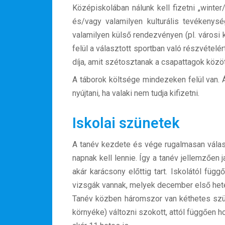
Középiskolában nálunk kell fizetni „winter
és/vagy valamilyen kulturális tevékenysé
valamilyen külső rendezvényen (pl. városi 
felül a választott sportban való részvételé
díja, amit szétosztanak a csapattagok közö
A táborok költsége mindezeken felül van. 
nyújtani, ha valaki nem tudja kifizetni.
Iskolai szünetek
A tanév kezdete és vége rugalmasan válasz
napnak kell lennie. Így a tanév jellemzőe
akár karácsony előttig tart. Iskolától fü
vizsgák vannak, melyek december első hetéb
Tanév közben háromszor van kéthetes szüne
környéke) változni szokott, attól függően h