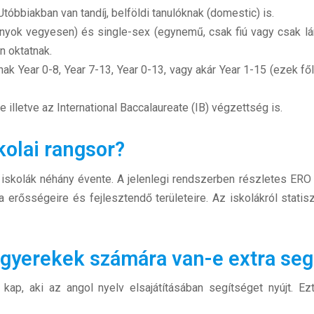
Utóbbiakban van tandíj, belföldi tanulóknak (domestic) is.
ányok vegyesen) és single-sex (egynemű, csak fiú vagy csak lán
n oktatnak.
nnak Year 0-8, Year 7-13, Year 0-13, vagy akár Year 1-15 (ezek fő
illetve az International Baccalaureate (IB) végzettség is.
kolai rangsor?
iskolák néhány évente. A jelenlegi rendszerben részletes ERO 
 erősségeire és fejlesztendő területeire. Az iskolákról statiszt
 gyerekek számára van-e extra seg
kap, aki az angol nyelv elsajátításában segítséget nyújt. Ez