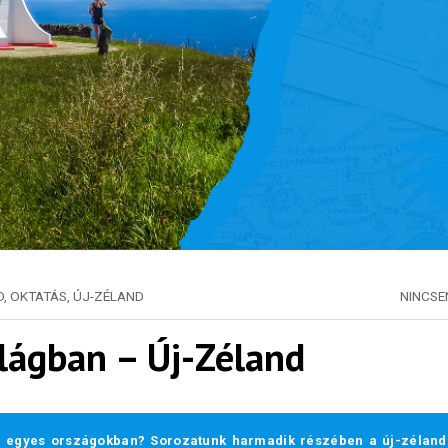
D
,
OKTATÁS
,
ÚJ-ZÉLAND
NINCS
világban – Új-Zéland
az egyes országokban? Sorozatunk harmadik részében a új-zélandi