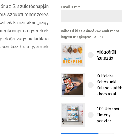
zör az 5. születésnapján
Email Cím
*
kola szokott rendszeres
al, akik már akár „nagy
 megkönnyíti a gyerekek
Válaszd ki az ajándékod amit most
ingyen megkapsz Tőlünk!
gy elsős vagy nulladikos
évesen kezdte a gyermek
Világkörüli
ízutazás
Külföldre
Költözünk!
Kaland - játék
- kockázat
100 Utazási
Élmény
poszter