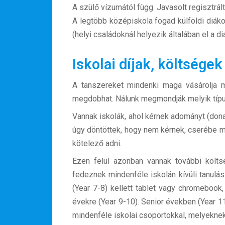
A szülő vízumától függ. Javasolt regisztrá
A legtöbb középiskola fogad külföldi diáko
(helyi családoknál helyezik általában el a d
Iskolai díjak, költsége
A tanszereket mindenki maga vásárolja 
megdobhat. Nálunk megmondják melyik típus
Vannak iskolák, ahol kérnek adományt (don
úgy döntöttek, hogy nem kérnek, cserébe m
kötelező adni.
Ezen felül azonban vannak további költsé
fedeznek mindenféle iskolán kívüli tanulá
(Year 7-8) kellett tablet vagy chromebook,
évekre (Year 9-10). Senior években (Year 11-
mindenféle iskolai csoportokkal, melyeknek 