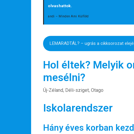
olvashattok.
andi – Minden Ami Külföld
LEMARADTÁL? – ugrás a cikksorozat elejé
Hol éltek? Melyik o
mesélni?
Új-Zéland, Déli-sziget, Otago
Iskolarendszer
Hány éves korban kezdi