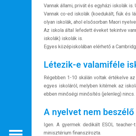
Vannak állami, privát és egyházi iskolák is. 
Vannak co-ed iskolák (koedukált, fiúk és l
olyan iskolák, ahol elsősorban Maori nyelve
Az iskola által lefedett éveket tekintve va
iskolák) iskolák is.
Egyes középiskolában elérhető a Cambridge 
Létezik-e valamiféle is
Rólunk
Régebben 1-10 skálán voltak értékelve az 
egyes iskoláról, melyben kitérnek az iskola
Külföldre költöznék!
ebben minőségi minősítés (jelenleg) nincs.
Szakértőink
A nyelvet nem beszélő
Beutazási engedélyek
Igen. A gyermek dedikált ESOL teacher-t 
Online bolt
minisztérium finanszírozta.