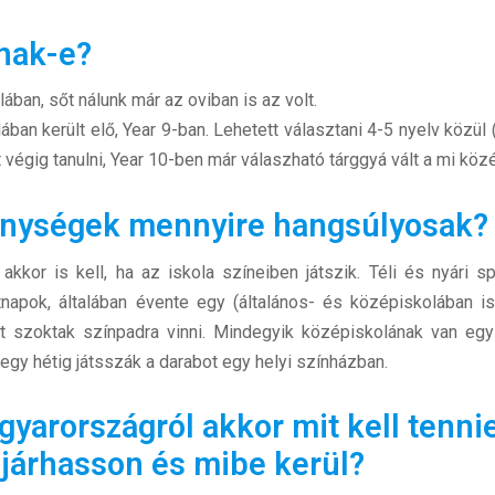
lnak-e?
ban, sőt nálunk már az oviban is az volt.
ban került elő, Year 9-ban. Lehetett választani 4-5 nyelv közül (
 végig tanulni, Year 10-ben már válaszható tárggyá vált a mi köz
kenységek mennyire hangsúlyosak?
akkor is kell, ha az iskola színeiben játszik. Téli és nyári s
tnapok, általában évente egy (általános- és középiskolában is
et szoktak színpadra vinni. Mindegyik középiskolának van eg
 egy hétig játsszák a darabot egy helyi színházban.
gyarországról akkor mit kell tenni
 járhasson és mibe kerül?