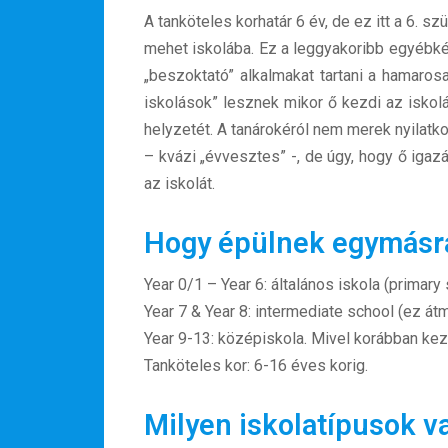
A tanköteles korhatár 6 év, de ez itt a 6. s
mehet iskolába. Ez a leggyakoribb egyébkén
„beszoktató” alkalmakat tartani a hamaros
iskolások” lesznek mikor ő kezdi az iskol
helyzetét. A tanárokéról nem merek nyilatko
– kvázi „évvesztes” -, de úgy, hogy ő igaz
az iskolát.
Hogy épülnek egymásra 
Year 0/1 – Year 6: általános iskola (primary 
Year 7 & Year 8: intermediate school (ez át
Year 9-13: középiskola. Mivel korábban kezd
Tanköteles kor: 6-16 éves korig.
Milyen iskolatípusok 