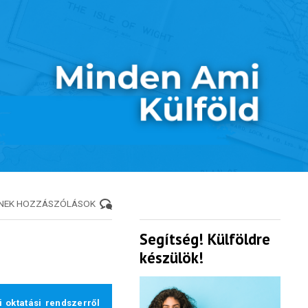
ENEK HOZZÁSZÓLÁSOK
Segítség! Külföldre
készülök!
 oktatási rendszerről