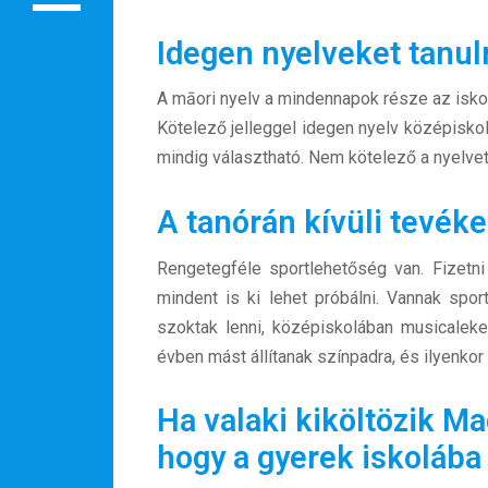
Rendezvények
Idegen nyelveket tanu
BLOG
A māori nyelv a mindennapok része az iskolá
Partnerprogram
Kötelező jelleggel idegen nyelv középiskolá
mindig választható. Nem kötelező a nyelvet
Oszd meg történeted!
Külföldi munkaajánlatok
A tanórán kívüli tevé
Rengetegféle sportlehetőség van. Fizetni 
mindent is ki lehet próbálni. Vannak spor
szoktak lenni, középiskolában musicalek
évben mást állítanak színpadra, és ilyenkor
Ha valaki kiköltözik Ma
hogy a gyerek iskolába