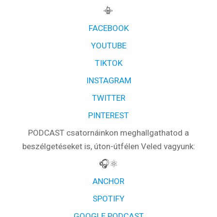
BLOG
📳
Partnerprogram
FACEBOOK
YOUTUBE
Oszd meg történeted!
TIKTOK
Külföldi munkaajánlatok
INSTAGRAM
TWITTER
PINTEREST
PODCAST csatornáinkon meghallgathatod a
beszélgetéseket is, úton-útfélen Veled vagyunk:
🎧⚛️
ANCHOR
SPOTIFY
GOOGLE PODCAST