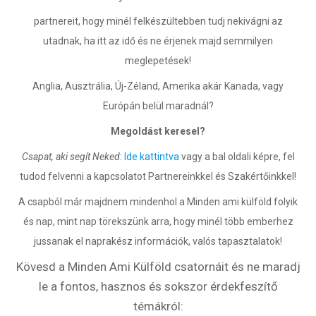
partnereit, hogy minél felkészültebben tudj nekivágni az
utadnak, ha itt az idő és ne érjenek majd semmilyen
meglepetések!
Anglia, Ausztrália, Új-Zéland, Amerika akár Kanada, vagy
Európán belül maradnál?
Rólunk
Megoldást keresel?
Csapat, aki segít Neked
:
Ide kattintva
vagy a bal oldali képre, fel
Külföldre költöznék!
tudod felvenni a kapcsolatot Partnereinkkel és Szakértőinkkel!
Szakértőink
A csapból már majdnem mindenhol a Minden ami külföld folyik
és nap, mint nap törekszünk arra, hogy minél több emberhez
Beutazási engedélyek
jussanak el naprakész információk, valós tapasztalatok!
Online bolt
Kövesd a Minden Ami Külföld csatornáit és ne maradj
le a fontos, hasznos és sokszor érdekfeszítő
Rendezvények
témákról: