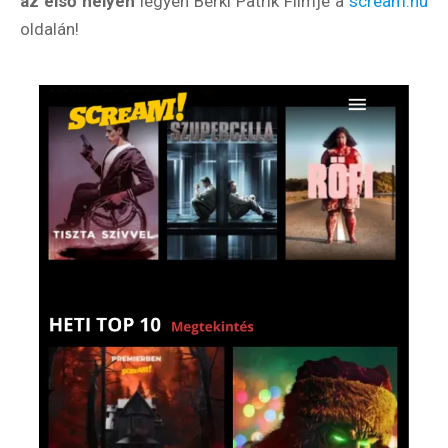
az első helyen
legyen Berki Patrik Filmje a
scream.hu
oldalán!