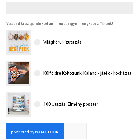
Válaszd ki az ajándékod amit most ingyen megkapsz Tőlünk!
Világkörüli ízutazás
Külföldre Költözünk! Kaland - játék - kockázat
100 Utazási Élmény poszter