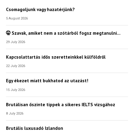
Csomagoljunk vagy hazatérjünk?
Email Cím
*
5 August 2026
🤫 Szavak, amiket nem a szótárból fogsz megtanulni…
Válaszd ki az ajándékod amit
most ingyen megkapsz Tőlünk!
29 July 2026
Világkörüli
Kapcsolattartás idős szeretteinkkel külföldről
ízutazás
22 July 2026
Külföldre
Egy ékezet miatt bukhatod az utazást!
Költözünk!
Kaland -
15 July 2026
játék -
kockázat
Brutálisan őszinte tippek a sikeres IELTS vizsgához
100
8 July 2026
Utazási
Élmény
Brutális luxusadó Izlandon
poszter