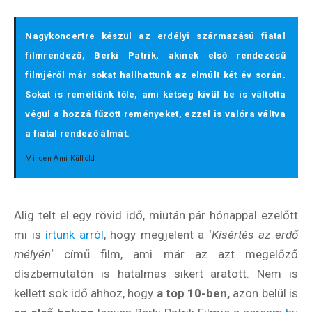
Nagykoncertre készül az erdélyi származású fiatal
filmrendező, Berki Patrik, akinek első rendezésű
filmjéről már sokat hallhattunk az elmúlt két év során.
Sokat is reméltünk tőle, ami kétség kívül be is váltotta
végül a hozzá fűzött reményeket, ezzel is valóra váltva
a fiatal rendező álmát.
Minden Ami Külföld
Alig telt el egy rövid idő, miután pár hónappal ezelőtt
mi is
írtunk arról
, hogy megjelent a ‘
Kísértés az erdő
mélyén
‘ című film, ami már az azt megelőző
díszbemutatón is hatalmas sikert aratott. Nem is
kellett sok idő ahhoz, hogy
a top 10-ben,
azon belül is