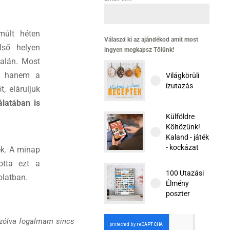
múlt héten
Válaszd ki az ajándékod amit most
lső helyen
ingyen megkapsz Tőlünk!
alán. Most
m, hanem a
Világkörüli
ízutazás
, eláruljuk
latában is
Külföldre
Költözünk!
Kaland - játék
- kockázat
ek. A minap
otta ezt a
100 Utazási
olatban.
Élmény
poszter
szólva fogalmam sincs