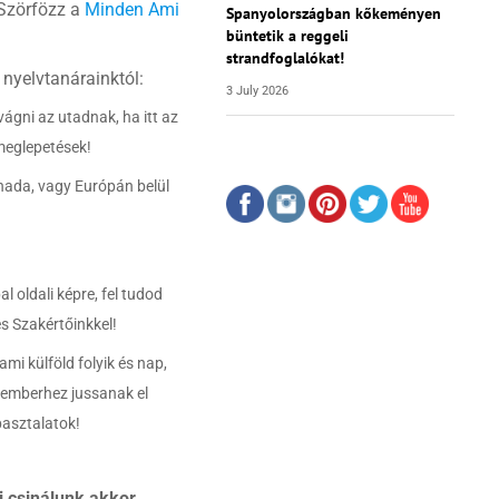
 Szörfözz a
Minden Ami
Spanyolországban kőkeményen
büntetik a reggeli
strandfoglalókat!
 nyelvtanárainktól:
3 July 2026
vágni az utadnak, ha itt az
meglepetések!
anada, vagy Európán belül
al oldali képre, fel tudod
és Szakértőinkkel!
i külföld folyik és nap,
 emberhez jussanak el
pasztalatok!
i csinálunk akkor