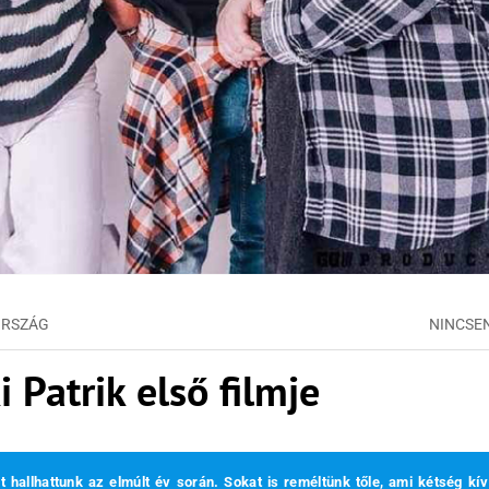
RSZÁG
NINCSE
 Patrik első filmje
 hallhattunk az elmúlt év során. Sokat is reméltünk tőle, ami kétség kívü