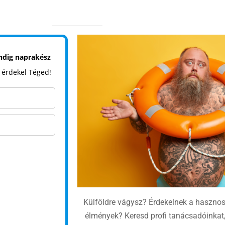
indig naprakész
 érdekel Téged!
Külföldre vágysz? Érdekelnek a haszno
élmények? Keresd profi tanácsadóinkat,