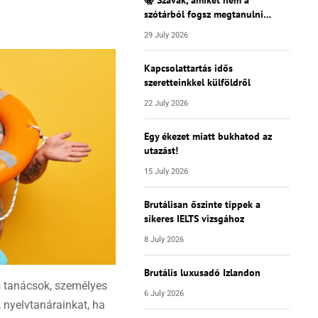
szótárból fogsz megtanulni…
29 July 2026
Kapcsolattartás idős
szeretteinkkel külföldről
22 July 2026
Egy ékezet miatt bukhatod az
utazást!
15 July 2026
Brutálisan őszinte tippek a
sikeres IELTS vizsgához
8 July 2026
Brutális luxusadó Izlandon
s tanácsok, személyes
6 July 2026
 nyelvtanárainkat, ha