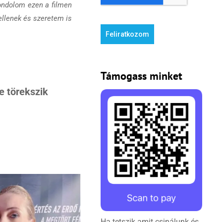
Gondolom ezen a filmen
kellenek és szeretem is
Feliratkozom
Támogass minket
e törekszik
Ha tetszik amit csinálunk és