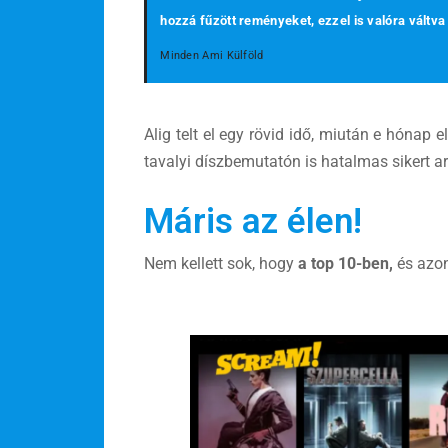
hozzá fűzött reményeket, ezzel is valóra váltva 
Minden Ami Külföld
Alig telt el egy rövid idő, miután e hónap e
tavalyi díszbemutatón is hatalmas sikert ar
Máris az élen!
Nem kellett sok, hogy
a top 10-ben,
és azon