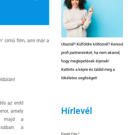
n
‘ című film, ami már a
Utaznál? Külföldre költöznél? Keresd
profi partnereinket, ha nem akarod,
hogy meglepetések érjenek!
Kattints a képre és találd meg a
tökéletes segítséget!
ldalán!
tés az erdő
Hírlevél
rror, amely
t, majd a
zásában a
Email Cím
*