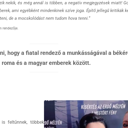
szik nekik, és még annál is többen, a negatív megjegyzések miatt! 
mberek, ami egyébként mindenkinek szíve joga. Építő jellegű kritikák 
rteni, de a mocskolódást nem tudom hova tenni.“
lm rendezője.
, hogy a fiatal rendező a munkásságával a békér
 roma és a magyar emberek között.
 is feltűnnek, többek