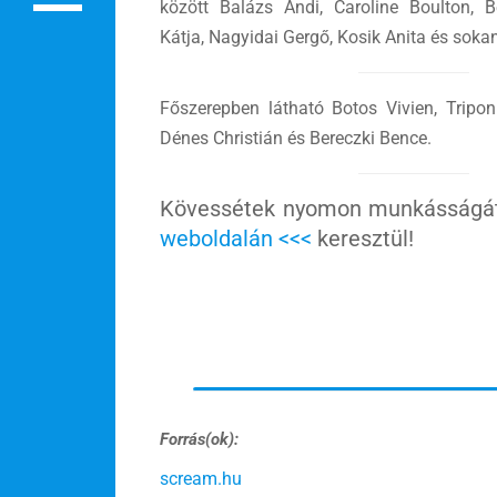
között Balázs Andi, Caroline Boulton, B
Rendezvények
Kátja, Nagyidai Gergő, Kosik Anita és sok
BLOG
Főszerepben látható Botos Vivien, Tripo
Partnerprogram
Dénes Christián és Bereczki Bence.
Oszd meg történeted!
Kövessétek nyomon munkásság
Külföldi munkaajánlatok
weboldalán <<<
keresztül!
Forrás(ok):
scream.hu