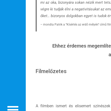
mi az oka, bizonyára sokan nézik mert tet
végre ki tudják élni a negativitásukat az e
őket… bizonyos dolgokban egyet is tudok é
– mondta Patrik a “Kísértés az erdő mélyén” című fi
Ehhez érdemes megemlíteni
a
Rólunk
Filmelőzetes
Külföldre költöznék!
Szakértőink
Beutazási engedélyek
Online bolt
A filmben ismert és elisemert színészek