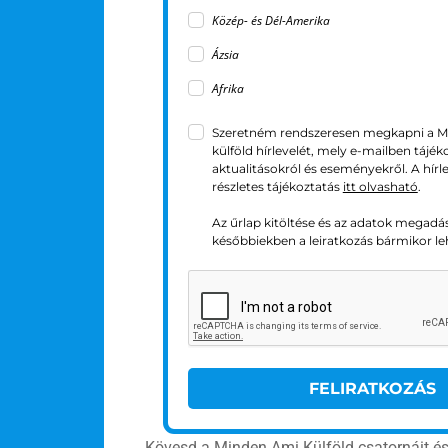
Közép- és Dél-Amerika
Ázsia
Afrika
Szeretném rendszeresen megkapni a M
külföld hírlevelét, mely e-mailben tájék
aktualitásokról és eseményekről. A hírl
részletes tájékoztatás
itt olvasható
.
Az űrlap kitöltése és az adatok megadá
későbbiekben a leiratkozás bármikor le
FELIRATKOZÁS
Kövesd a Minden Ami Külföld csatornáit é