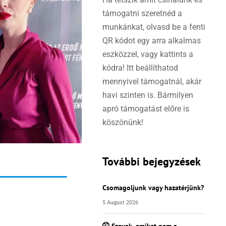
támogatni szeretnéd a
munkánkat, olvasd be a fenti
QR kódot egy arra alkalmas
eszközzel, vagy kattints a
kódra! Itt beállíthatod
mennyivel támogatnál, akár
havi szinten is. Bármilyen
apró támogatást előre is
köszönünk!
További bejegyzések
Csomagoljunk vagy hazatérjünk?
5 August 2026
🤫 Szavak, amiket nem a