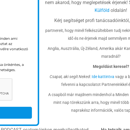
nem akarod, hogy meglepetések érjenek!
Külföld
oldalán!
Kérj segítséget profi tanácsadóinktól,
partnereit, hogy minél felkészültebben tudj neki
idő és ne érjenek majd semmilyen 
inden ami
oztat az
Anglia, Ausztrália, Új-Zéland, Amerika akár K
evélre vonatkozó
maradnál?
sa önkéntes, a
Megoldást keresel?
hetséges.
Csapat, aki segít Neked
:
Ide kattintva
vagy a b
felvenni a kapcsolatot Partnereinkkel 
A csapból már majdnem mindenhol a Minden am
mint nap törekszünk arra, hogy minél több
naprakész információk, valós ta
s
PODCAST csatornáinkon meghallgathatod
Ha tetszik am