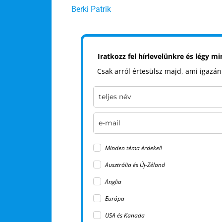
Berki Patrik
Iratkozz fel hírlevelünkre és légy m
Csak arról értesülsz majd, ami igazán
Minden téma érdekel!
Ausztrália és Új-Zéland
Anglia
Európa
USA és Kanada