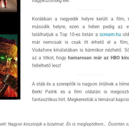
nagyközönség elé.
Korábban a negyedik helyre került a film, 
második helyre, ezen a héten pedig az e
találhatjuk a Top 10-es listán a
scream.hu
old
már nemcsak is csak itt érhető el a fil
Vodafone kínálatában is bármikor nézhető. Sőt
az a titkot, hogy
hamarosan már az HBO kíná
fellelhető lesz!
A stáb és a szereplők is nagyon örülnek a hírn
Berki Patrik és a film oldalán is megoszt
fantasztikus hírt. Megkerestük a témával kapcs
nek! Nagyon köszönjük a bizalmat. Én is meglepődtem… Őszintén 