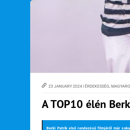
|
23 JANUARY 2024
ÉRDEKESSÉG
,
MAGYARO
A TOP10 élén Berki
Berki Patrik első rendezésű filmjéről már sokat