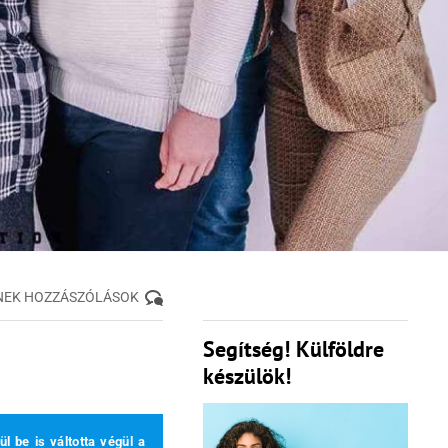
NEK HOZZÁSZÓLÁSOK
Segítség! Külföldre
készülök!
l be is váltotta végül a