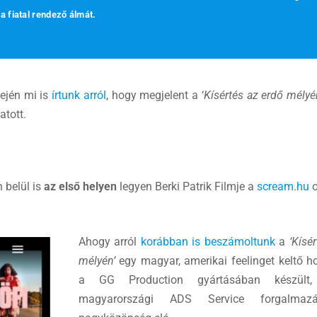
a fiatal rendező álmát.
lején mi is
írtunk arról
, hogy megjelent a ‘
Kísértés az erdő mélyé
atott.
 belül is
az első helyen
legyen Berki Patrik Filmje a
scream.hu
o
Ahogy arról
korábban is beszámoltunk
a
‘Kísér
mélyén’
egy magyar, amerikai feelinget keltő ho
a GG Production gyártásában készül
magyarországi ADS Service forgalma