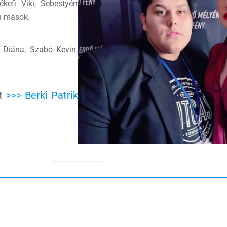
ékefi Viki, Sebestyén
an mások.
n Diána, Szabó Kevin,
át
>>> Berki Patrik