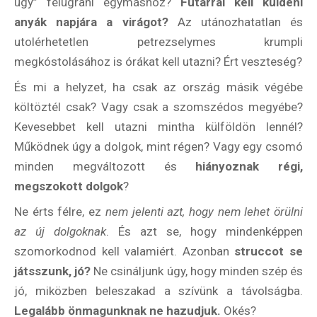
úgy” felugrani egymáshoz?
Futárral kell küldeni
anyák napjára a virágot?
Az utánozhatatlan és
utolérhetetlen petrezselymes krumpli
megkóstolásához is órákat kell utazni? Ért veszteség?
És mi a helyzet, ha csak az ország másik végébe
költöztél csak? Vagy csak a szomszédos megyébe?
Kevesebbet kell utazni mintha külföldön lennél?
Működnek úgy a dolgok, mint régen? Vagy egy csomó
minden megváltozott és
hiányoznak régi,
megszokott dolgok
?
Ne érts félre, ez
nem jelenti azt, hogy nem lehet örülni
az új dolgoknak
. És azt se, hogy mindenképpen
szomorkodnod kell valamiért. Azonban
struccot se
játsszunk, jó?
Ne csináljunk úgy, hogy minden szép és
jó, miközben beleszakad a szívünk a távolságba.
Legalább önmagunknak ne hazudjuk.
Okés?