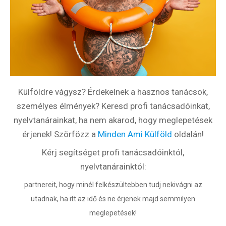
Partnerprogram
Oszd meg történeted!
Külföldi munkaajánlatok
Külföldre vágysz? Érdekelnek a hasznos tanácsok,
személyes élmények? Keresd profi tanácsadóinkat,
nyelvtanárainkat, ha nem akarod, hogy meglepetések
érjenek! Szörfözz a
Minden Ami Külföld
oldalán!
Kérj segítséget profi tanácsadóinktól,
nyelvtanárainktól:
partnereit, hogy minél felkészültebben tudj nekivágni az
utadnak, ha itt az idő és ne érjenek majd semmilyen
meglepetések!