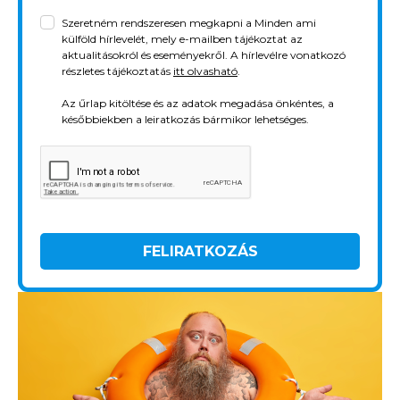
Szeretném rendszeresen megkapni a Minden ami
külföld hírlevelét, mely e-mailben tájékoztat az
aktualitásokról és eseményekről. A hírlevélre vonatkozó
részletes tájékoztatás
itt olvasható
.
Az űrlap kitöltése és az adatok megadása önkéntes, a
későbbiekben a leiratkozás bármikor lehetséges.
Rólunk
Külföldre költöznék!
Szakértőink
FELIRATKOZÁS
Beutazási engedélyek
Online bolt
Rendezvények
BLOG