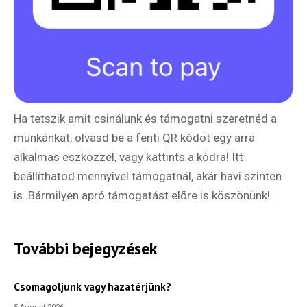
Ha tetszik amit csinálunk és támogatni szeretnéd a
munkánkat, olvasd be a fenti QR kódot egy arra
alkalmas eszközzel, vagy kattints a kódra! Itt
beállíthatod mennyivel támogatnál, akár havi szinten
is. Bármilyen apró támogatást előre is köszönünk!
Hírlevél
További bejegyzések
Csomagoljunk vagy hazatérjünk?
Email Cím
*