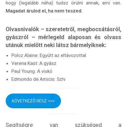
hogy (legalább néha) tudsz örülni annak, ami van.
Magadat árulod el, ha nem teszed.
Olvasnivalók – szeretetről, megbocsátásról,
gyászról – mérlegeld alaposan és olvass
utánuk mielőtt neki látsz bármelyiknek:
Polcz Alaine: Együtt az eltávozottal
Verena Kast: A gyász
Paul Young: A viskó
Edmondo de Amicis: Szív
KÖVETKEZŐ RÉSZ >>>
Segítségre van szükséged a