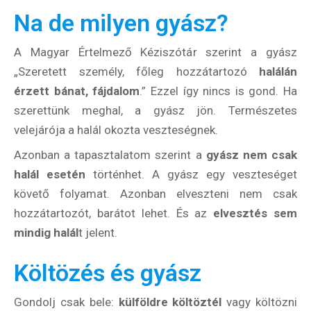
Na de milyen gyász?
A Magyar Értelmező Kéziszótár szerint a gyász
„Szeretett személy, főleg hozzátartozó
halálán
érzett bánat, fájdalom
.” Ezzel így nincs is gond. Ha
szerettünk meghal, a gyász jön. Természetes
velejárója a halál okozta veszteségnek.
Azonban a tapasztalatom szerint a
gyász nem csak
halál esetén
történhet. A gyász egy veszteséget
követő folyamat. Azonban elveszteni nem csak
hozzátartozót, barátot lehet. És az
elvesztés sem
mindig halál
t jelent.
Költözés és gyász
Gondolj csak bele:
külföldre költöztél
vagy költözni