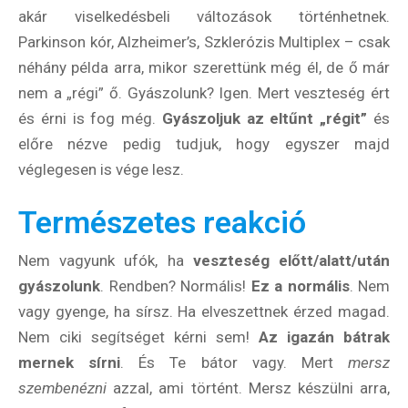
akár viselkedésbeli változások történhetnek.
Parkinson kór, Alzheimer’s, Szklerózis Multiplex – csak
néhány példa arra, mikor szerettünk még él, de ő már
nem a „régi” ő. Gyászolunk? Igen. Mert veszteség ért
és érni is fog még.
Gyászoljuk az eltűnt „régit”
és
előre nézve pedig tudjuk, hogy egyszer majd
véglegesen is vége lesz.
Természetes reakció
Nem vagyunk ufók, ha
veszteség előtt/alatt/után
gyászolunk
. Rendben? Normális!
Ez a normális
. Nem
vagy gyenge, ha sírsz. Ha elveszettnek érzed magad.
Nem ciki segítséget kérni sem!
Az igazán bátrak
mernek sírni
. És Te bátor vagy. Mert
mersz
szembenézni
azzal, ami történt. Mersz készülni arra,