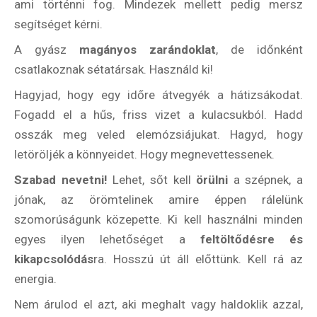
ami történni fog. Mindezek mellett pedig mersz
segítséget kérni.
A gyász
magányos zarándoklat
, de időnként
csatlakoznak sétatársak. Használd ki!
Hagyjad, hogy egy időre átvegyék a hátizsákodat.
Fogadd el a hűs, friss vizet a kulacsukból. Hadd
osszák meg veled elemózsiájukat. Hagyd, hogy
letöröljék a könnyeidet. Hogy megnevettessenek.
Szabad nevetni!
Lehet, sőt kell
örülni
a szépnek, a
jónak, az örömtelinek amire éppen rálelünk
szomorúságunk közepette. Ki kell használni minden
egyes ilyen lehetőséget a
feltöltődésre és
kikapcsolódás
ra. Hosszú út áll előttünk. Kell rá az
energia.
Nem árulod el azt, aki meghalt vagy haldoklik azzal,