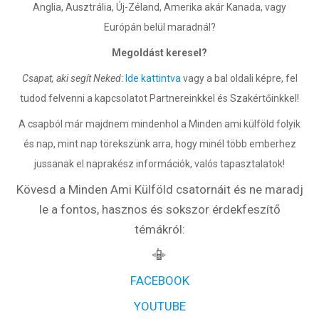
Anglia, Ausztrália, Új-Zéland, Amerika akár Kanada, vagy
Európán belül maradnál?
Megoldást keresel?
Csapat, aki segít Neked
:
Ide kattintva
vagy a bal oldali képre, fel
tudod felvenni a kapcsolatot Partnereinkkel és Szakértőinkkel!
A csapból már majdnem mindenhol a Minden ami külföld folyik
és nap, mint nap törekszünk arra, hogy minél több emberhez
jussanak el naprakész információk, valós tapasztalatok!
Kövesd a Minden Ami Külföld csatornáit és ne maradj
le a fontos, hasznos és sokszor érdekfeszítő
témákról:
📳
FACEBOOK
YOUTUBE