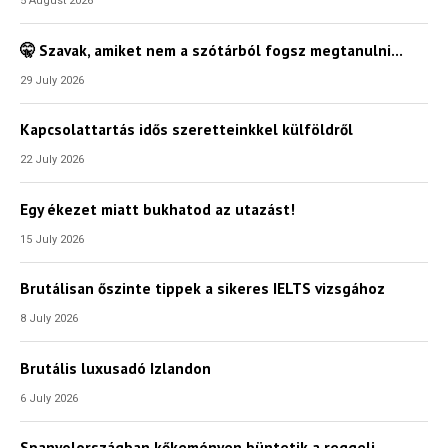
5 August 2026
🤫 Szavak, amiket nem a szótárból fogsz megtanulni…
Válaszd ki az ajándékod amit
most ingyen megkapsz Tőlünk!
29 July 2026
Világkörüli
Kapcsolattartás idős szeretteinkkel külföldről
ízutazás
22 July 2026
Külföldre
Egy ékezet miatt bukhatod az utazást!
Költözünk!
Kaland -
15 July 2026
játék -
kockázat
Brutálisan őszinte tippek a sikeres IELTS vizsgához
100
8 July 2026
Utazási
Élmény
Brutális luxusadó Izlandon
poszter
6 July 2026
Spanyolországban kőkeményen büntetik a reggeli