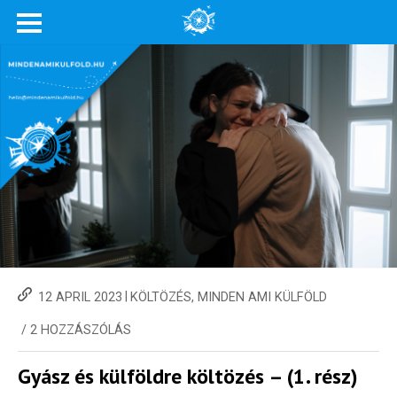
|
12 APRIL 2023
KÖLTÖZÉS
,
MINDEN AMI KÜLFÖLD
/
2 HOZZÁSZÓLÁS
Gyász és külföldre költözés – (1. rész)