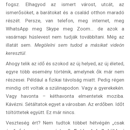
fogsz. Elhagyod az ismert várost, utcát, az
ismerősöket, a barátokat és a család otthon maradó
részét. Persze, van telefon, meg internet, meg
WhatsApp meg Skype meg Zoom… de azok a
vasárnapi húslevest nem tudják továbbítani. Még az
illatát sem.
Megölelni sem tudod a másikat videón
keresztül
.
Ahogy telik az idő és szokod az új helyed, az új életed,
egyre több esemény történik, amelynek ők már nem
részesei. Például a fizikai távolság miatt. Pedig régen
mindig ott voltak a szülinapodon. Vagy a gyerekekén.
Vagy havonta – kéthavonta elmentetek moziba.
Kávézni. Sétáltatok egyet a városban. Az erdőben. Időt
töltöttetek együtt. Ez már nincs.
Veszteség ért? Nem tudtok többet hétvégén „csak