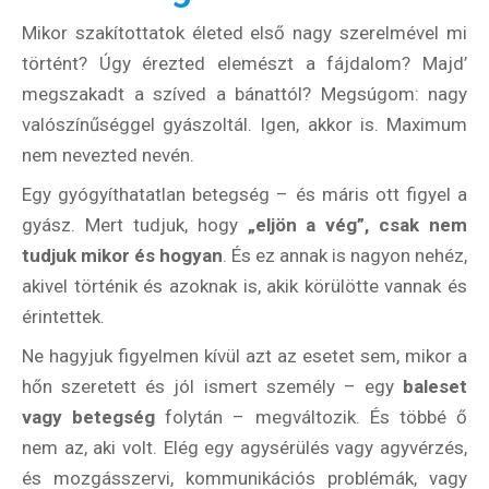
Mikor szakítottatok életed első nagy szerelmével mi
történt? Úgy érezted elemészt a fájdalom? Majd’
megszakadt a szíved a bánattól? Megsúgom: nagy
valószínűséggel gyászoltál. Igen, akkor is. Maximum
nem nevezted nevén.
Egy gyógyíthatatlan betegség – és máris ott figyel a
gyász. Mert tudjuk, hogy
„eljön a vég”, csak nem
tudjuk mikor és hogyan
. És ez annak is nagyon nehéz,
akivel történik és azoknak is, akik körülötte vannak és
érintettek.
Ne hagyjuk figyelmen kívül azt az esetet sem, mikor a
hőn szeretett és jól ismert személy – egy
baleset
vagy betegség
folytán – megváltozik. És többé ő
nem az, aki volt. Elég egy agysérülés vagy agyvérzés,
és mozgásszervi, kommunikációs problémák, vagy