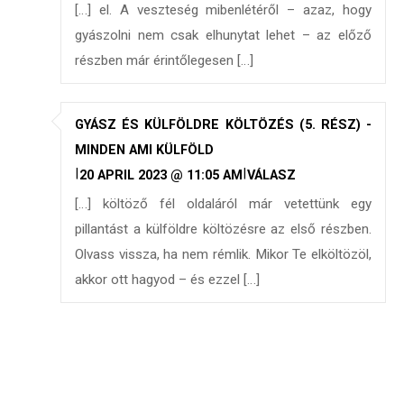
[…] el. A veszteség mibenlétéről – azaz, hogy
gyászolni nem csak elhunytat lehet – az előző
részben már érintőlegesen […]
GYÁSZ ÉS KÜLFÖLDRE KÖLTÖZÉS (5. RÉSZ) -
MINDEN AMI KÜLFÖLD
|
|
20 APRIL 2023 @ 11:05 AM
VÁLASZ
[…] költöző fél oldaláról már vetettünk egy
pillantást a külföldre költözésre az első részben.
Olvass vissza, ha nem rémlik. Mikor Te elköltözöl,
akkor ott hagyod – és ezzel […]