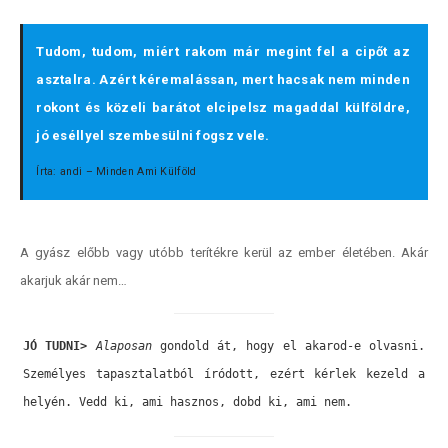
Tudom, tudom, miért rakom már megint fel a cipőt az
asztalra. Azért kéremalássan, mert hacsak nem minden
rokont és közeli barátot elcipelsz magaddal külföldre,
jó eséllyel szembesülni fogsz vele.
Írta: andi – Minden Ami Külföld
A gyász előbb vagy utóbb terítékre kerül az ember életében. Akár
akarjuk akár nem…
JÓ TUDNI
>
Alaposan
 gondold át, hogy el akarod-e olvasni. 
Személyes tapasztalatból íródott, ezért kérlek kezeld a 
helyén. Vedd ki, ami hasznos, dobd ki, ami nem.