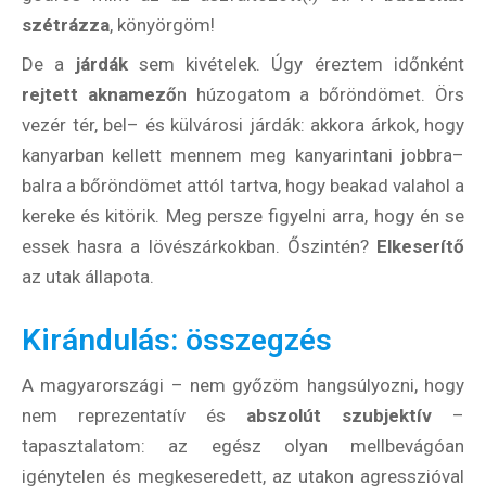
kockázat
szétrázza
, könyörgöm!
100
De a
járdák
sem kivételek. Úgy éreztem időnként
Utazási
rejtett aknamező
n húzogatom a bőröndömet. Örs
Élmény
poszter
vezér tér, bel– és külvárosi járdák: akkora árkok, hogy
kanyarban kellett mennem meg kanyarintani jobbra–
balra a bőröndömet attól tartva, hogy beakad valahol a
kereke és kitörik. Meg persze figyelni arra, hogy én se
essek hasra a lövészárkokban. Őszintén?
Elkeserítő
Feliratkozom
az utak állapota.
Kirándulás: összegzés
Felhasználási feltételek
A magyarországi – nem győzöm hangsúlyozni, hogy
nem reprezentatív és
abszolút szubjektív
–
tapasztalatom: az egész olyan mellbevágóan
igénytelen és megkeseredett, az utakon agresszióval