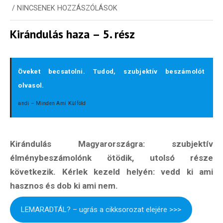
/
NINCSENEK HOZZÁSZÓLÁSOK
Kirándulás haza – 5. rész
Öveket becsatolni. Tudod, szubjektív beszámolót
olvasol.
andi – Minden Ami Külföld
Kirándulás Magyarországra: szubjektív
élménybeszámolónk ötödik, utolsó része
következik. Kérlek kezeld helyén: vedd ki ami
hasznos és dob ki ami nem.
LEMARADTÁL? – ugrás a cikksorozat elejére >>>