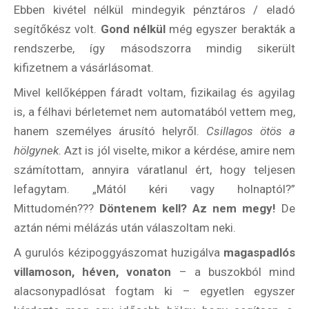
Ebben kivétel nélkül mindegyik pénztáros / eladó
segítőkész volt.
Gond nélkül
még egyszer berakták a
rendszerbe, így másodszorra mindig sikerült
kifizetnem a vásárlásomat.
Mivel kellőképpen fáradt voltam, fizikailag és agyilag
is, a félhavi bérletemet nem automatából vettem meg,
hanem személyes árusító helyről.
Csillagos ötös a
hölgynek.
Azt is jól viselte, mikor a kérdése, amire nem
számítottam, annyira váratlanul ért, hogy teljesen
lefagytam. „Mától kéri vagy holnaptól?”
Mittudomén???
Döntenem kell? Az nem megy!
De
aztán némi mélázás után válaszoltam neki.
A gurulós kézipoggyászomat huzigálva
magaspadlós
villamoson, héven, vonaton
– a buszokból mind
alacsonypadlósat fogtam ki – egyetlen egyszer