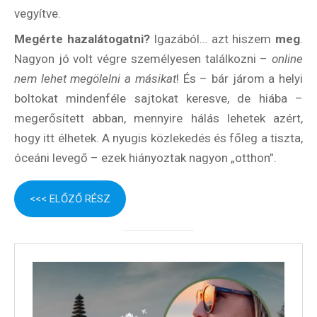
vegyítve.
Megérte hazalátogatni?
Igazából… azt hiszem
meg
.
Nagyon jó volt végre személyesen találkozni –
online
nem lehet megölelni a másikat
! És – bár járom a helyi
boltokat mindenféle sajtokat keresve, de hiába –
megerősített abban, mennyire hálás lehetek azért,
hogy itt élhetek. A nyugis közlekedés és főleg a tiszta,
óceáni levegő – ezek hiányoztak nagyon „otthon”.
<<< ELŐZŐ RÉSZ