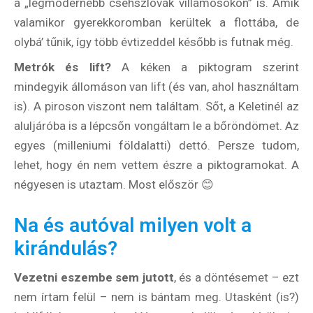
a „legmodernebb csehszlovák villamosokon” is. Amik
valamikor gyerekkoromban kerültek a flottába, de
olybá’ tűnik, így több évtizeddel később is futnak még.
Metrók és lift?
A kéken a piktogram szerint
mindegyik állomáson van lift (és van, ahol használtam
is). A piroson viszont nem találtam. Sőt, a Keletinél az
aluljáróba is a lépcsőn vongáltam le a bőröndömet. Az
egyes (milleniumi földalatti) dettó. Persze tudom,
lehet, hogy én nem vettem észre a piktogramokat. A
négyesen is utaztam. Most először 😊
Na és autóval milyen volt a
kirándulás?
Vezetni eszembe sem jutott
, és a döntésemet – ezt
nem írtam felül – nem is bántam meg. Utasként (is?)