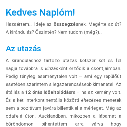
Kedves Naplóm!
Hazaértem… Ideje az
összegzés
nek. Megérte az út?
A kirándulás? Őszintén? Nem tudom (még?)…
Az utazás
A kiránduláshoz tartozó utazás kétszer két és fél
napja továbbra is
kínzás
ként érződik a csontjaimban.
Pedig tényleg eseménytelen volt – ami egy repülőút
esetében szerintem a legszerencsésebb kimenetel. Az
átállás a
12 órás időeltolódás
ra – na az kemény volt.
És a két interkontinentális közötti
éhezés
es menetek
sem a pozitívum javára billentik el a mérleget. Még az
odafelé úton, Aucklandban, miközben a lábamat a
bőröndömön pihentettem arra várva hogy