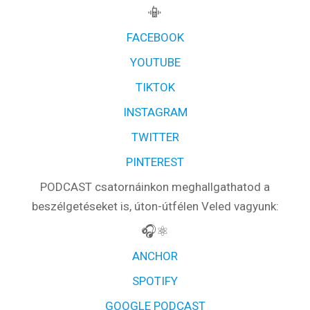
📳
FACEBOOK
YOUTUBE
TIKTOK
INSTAGRAM
TWITTER
PINTEREST
PODCAST csatornáinkon meghallgathatod a
beszélgetéseket is, úton-útfélen Veled vagyunk:
🎧⚛️
ANCHOR
SPOTIFY
GOOGLE PODCAST