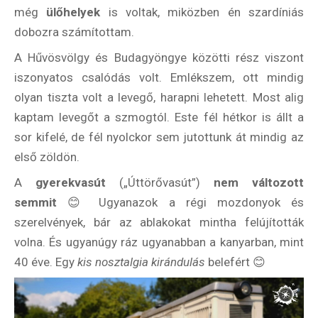
még
ülőhelyek
is voltak, miközben én szardíniás
dobozra számítottam.
A Hűvösvölgy és Budagyöngye közötti rész viszont
iszonyatos csalódás volt. Emlékszem, ott mindig
olyan tiszta volt a levegő, harapni lehetett. Most alig
kaptam levegőt a szmogtól. Este fél hétkor is állt a
sor kifelé, de fél nyolckor sem jutottunk át mindig az
első zöldön.
A
gyerekvasút
(„Úttörővasút”)
nem változott
semmit
😊 Ugyanazok a régi mozdonyok és
szerelvények, bár az ablakokat mintha felújították
volna. És ugyanúgy ráz ugyanabban a kanyarban, mint
40 éve. Egy
kis nosztalgia kirándulás
belefért 😊