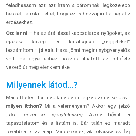
feladhassam azt, azt írtam a páromnak: legközelebb
beszélj le róla. Lehet, hogy ez is hozzájárul a negatív
érzésekhez.
Ott lenni
– ha az átállással kapcsolatos nyűgöket, az
éjszaka közepi és korahajnali „reggeleket”
leszámítom –
jó volt
. Haza jönni megint nyögvenyelős
volt, de ugye ehhez hozzájárulhatott az odafelé
vezető út még élénk emléke.
Milyennek látod…?
Már ottlétem harmadik napján megkaptam a kérdést:
milyen itthon?
Mi a véleményem? Akkor egy jelző
jutott eszembe:
igénytelenség
. Azóta bővült a
tapasztalatom és a listám is. Bár talán ez maradt
továbbra is az alap. Mindenkinek, aki olvassa és fáj