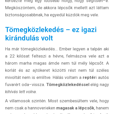
kérdezte meg egy idősebb hölgy, hogy segítsen–e.
Megköszöntem, de akkora lépcsők mellett azt láttam
biztonságosabbnak, ha egyedül küzdök meg vele.
Tömegközlekedés – ez igazi
kirándulás volt
Ha már tömegközlekedés… Ember legyen a talpán aki
a 22 kilósat felteszi a hévre, felmászva vele azt a
három marha magas ámde nem túl mély lépcsőt. A
korlát és az ajtókeret közötti rést nem túl széles
mivoltát nem is említve. Hálás voltam a
reptér
i autós
fuvarért oda–vissza.
Tömegközlekedéssel
elég nagy
kihívás lett volna
.
A villamosok szintén. Most szembesültem vele, hogy
nem csak a hannoverieken
magasak a lépcsők
, hanem