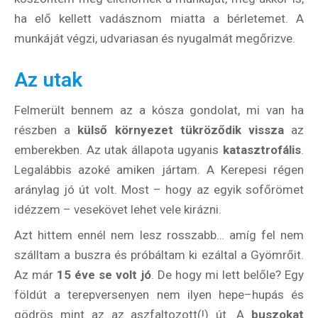
ha elő kellett vadásznom miatta a bérletemet. A
munkáját végzi, udvariasan és nyugalmát megőrizve.
Hírlevél
Az utak
Email Cím
*
Felmerült bennem az a kósza gondolat, mi van ha
részben a
külső környezet tükröződik vissza
az
emberekben. Az utak állapota ugyanis
katasztrofális
.
Válaszd ki az ajándékod amit
Legalábbis azoké amiken jártam. A Kerepesi régen
most ingyen megkapsz Tőlünk!
aránylag jó út volt. Most – hogy az egyik sofőrömet
idézzem – vesekövet lehet vele kirázni.
Világkörüli
ízutazás
Azt hittem ennél nem lesz rosszabb… amíg fel nem
szálltam a buszra és próbáltam ki ezáltal a Gyömrőit.
Külföldre
Az már
15 éve se volt jó
. De hogy mi lett belőle? Egy
Költözünk!
földút a terepversenyen nem ilyen hepe–hupás és
Kaland -
játék -
gödrös mint az az aszfaltozott(!) út. A
buszokat