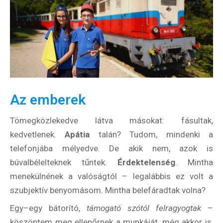
Az emberek
Tömegközlekedve látva másokat: fásultak,
kedvetlenek.
Apátia
talán? Tudom, mindenki a
telefonjába mélyedve. De akik nem, azok is
búvalbélelteknek tűntek.
Érdektelenség
. Mintha
menekülnének a valóságtól – legalábbis ez volt a
szubjektív benyomásom. Mintha belefáradtak volna?
Egy–egy bátorító,
támogató szótól felragyogtak
–
köszöntem meg ellenőrnek a munkáját, még akkor is,