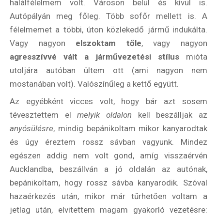
halálfélelmem volt. Városon belül és kívül is.
Autópályán meg főleg. Több sofőr mellett is. A
félelmemet a többi, úton közlekedő jármű indukálta.
Vagy nagyon
elszoktam tőle
, vagy nagyon
agresszívvé vált a járművezetési stílus
mióta
utoljára autóban ültem ott (ami nagyon nem
mostanában volt). Valószínűleg a kettő együtt.
Az egyébként vicces volt, hogy bár azt sosem
tévesztettem el
melyik oldalon
kell beszálljak az
anyósülésre
, mindig bepánikoltam mikor kanyarodtak
és úgy éreztem rossz sávban vagyunk. Mindez
egészen addig nem volt gond, amíg visszaérvén
Aucklandba, beszállván a jó oldalán az autónak,
bepánikoltam, hogy rossz sávba kanyarodik. Szóval
hazaérkezés után, mikor már tűrhetően voltam a
jetlag után, elvitettem magam gyakorló vezetésre: