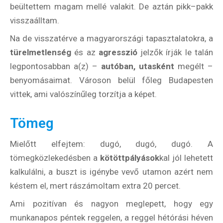
beültettem magam mellé valakit. De aztán pikk–pakk
visszaálltam.
Na de visszatérve a magyarországi tapasztalatokra, a
türelmetlenség
és az
agresszió
jelzők írják le talán
legpontosabban a(z) –
autóban, utasként
megélt –
benyomásaimat. Városon belül főleg Budapesten
vittek, ami valószínűleg torzítja a képet.
Tömeg
Mielőtt elfejtem: dugó, dugó, dugó. A
tömegközlekedésben a
kötöttpályások
kal jól lehetett
kalkulálni, a buszt is igénybe vevő utamon azért nem
késtem el, mert rászámoltam extra 20 percet.
Ami pozitívan és nagyon meglepett, hogy egy
munkanapos péntek reggelen, a reggel hétórási héven