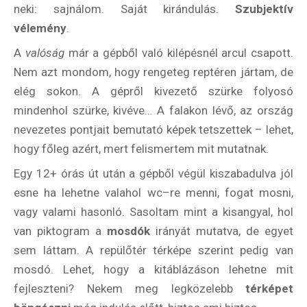
neki: sajnálom. Saját kirándulás.
Szubjektív
vélemény
.
A
valóság
már a gépből való kilépésnél arcul csapott.
Nem azt mondom, hogy rengeteg reptéren jártam, de
elég sokon. A gépről kivezető szürke folyosó
mindenhol szürke, kivéve… A falakon lévő, az ország
nevezetes pontjait bemutató képek tetszettek – lehet,
hogy főleg azért, mert felismertem mit mutatnak.
Egy 12+ órás út után a gépből végül kiszabadulva jól
esne ha lehetne valahol wc–re menni, fogat mosni,
vagy valami hasonló. Sasoltam mint a kisangyal, hol
van piktogram a
mosdók
irányát mutatva, de egyet
sem láttam. A repülőtér térképe szerint pedig van
mosdó. Lehet, hogy a kitáblázáson lehetne mit
fejleszteni? Nekem meg legközelebb
térképet