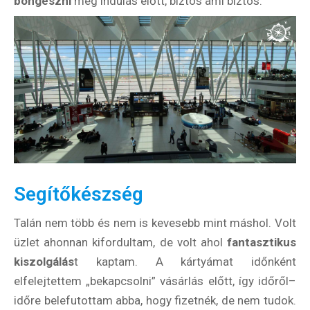
böngészni
még indulás előtt, biztos ami biztos.
Segítőkészség
Talán nem több és nem is kevesebb mint máshol. Volt
üzlet ahonnan kifordultam, de volt ahol
fantasztikus
kiszolgálás
t kaptam. A kártyámat időnként
elfelejtettem „bekapcsolni” vásárlás előtt, így időről–
időre belefutottam abba, hogy fizetnék, de nem tudok.