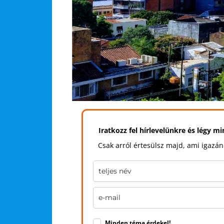
Iratkozz fel hírlevelünkre és légy m
Csak arról értesülsz majd, ami igazán
Minden téma érdekel!