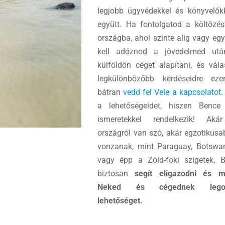
legjobb ügyvédekkel és könyvelők
együtt. Ha fontolgatod a költözé
országba, ahol szinte alig vagy eg
kell adóznod a jövedelmed után
külföldön céget alapítani, és vál
legkülönbözőbb kérdéseidre ez
bátran
vedd fel Vele a kapcsolatot
.
a lehetőségeidet, hiszen Bence
ismeretekkel rendelkezik! Aká
országról van szó, akár egzotikus
vonzanak, mint Paraguay, Botsw
vagy épp a Zöld-foki szigetek, 
biztosan
segít eligazodni és m
Neked és cégednek legopt
lehetőséget.