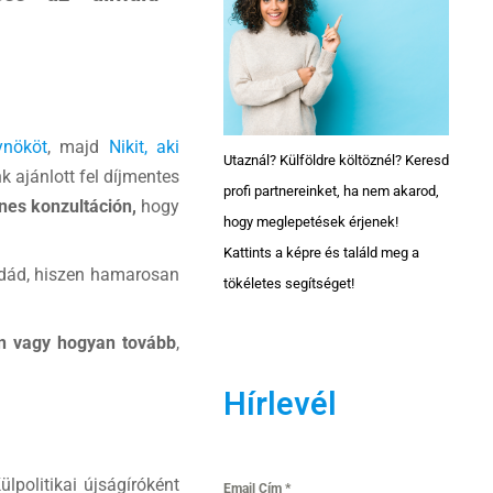
ynököt
, majd
Nikit, aki
Utaznál? Külföldre költöznél? Keresd
 ajánlott fel díjmentes
profi partnereinket, ha nem akarod,
nes konzultáción,
hogy
hogy meglepetések érjenek!
Kattints a képre és találd meg a
ládád, hiszen hamarosan
tökéletes segítséget!
n vagy hogyan tovább
,
Hírlevél
lpolitikai újságíróként
Email Cím
*