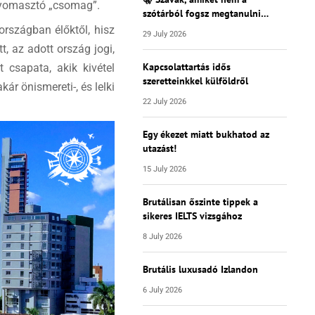
y nyomasztó „csomag”.
szótárból fogsz megtanulni…
lországban élőktől, hisz
29 July 2026
, az adott ország jogi,
Kapcsolattartás idős
t csapata, akik kivétel
szeretteinkkel külföldről
ár önismereti-, és lelki
22 July 2026
Egy ékezet miatt bukhatod az
utazást!
15 July 2026
Brutálisan őszinte tippek a
sikeres IELTS vizsgához
8 July 2026
Brutális luxusadó Izlandon
6 July 2026