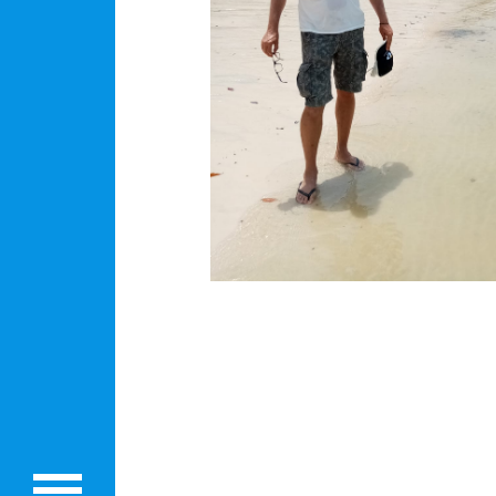
Rólunk
Külföldre költöznék!
Szakértőink
Beutazási engedélyek
Online bolt