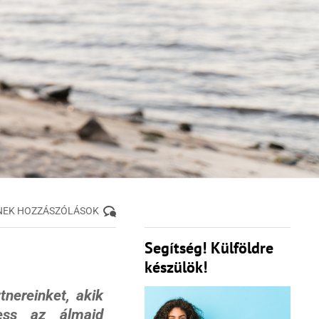
NEK HOZZÁSZÓLÁSOK
Segítség! Külföldre
készülök!
nereinket, akik
hess az álmaid