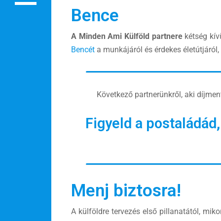
Rendezvények
Bence
BLOG
A Minden Ami Külföld partnere
kétség kív
Bencét
a munkájáról és érdekes életútjáról,
Partnerprogram
Oszd meg történeted!
Következő partnerünkről, aki díjment
Külföldi munkaajánlatok
Figyeld a postaládád
Menj biztosra!
A külföldre tervezés első pillanatától, mi