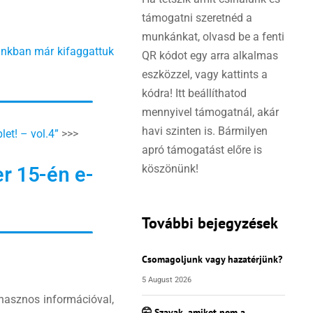
támogatni szeretnéd a
munkánkat, olvasd be a fenti
unkban már kifaggattuk
QR kódot egy arra alkalmas
eszközzel, vagy kattints a
kódra! Itt beállíthatod
mennyivel támogatnál, akár
havi szinten is. Bármilyen
let! – vol.4”
>>>
apró támogatást előre is
köszönünk!
er 15-én e-
További bejegyzések
Csomagoljunk vagy hazatérjünk?
5 August 2026
 hasznos információval,
🤫 Szavak, amiket nem a