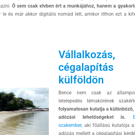
azni.
Ő sem csak elvben ért a munkájához, hanem a gyakorla
 le és már akkor digitális nomád lett, amikor itthon ezt a ki
Vállalkozás,
cégalapítás
külföldön
Bence nem csak az állampol
letelepedés témakörének szakér
folyamatosan kutatja a különböző
adózási lehetőségeket is.
szakember,
aki főállású kutatója 
adózás mellett a cégalapítási kérdé