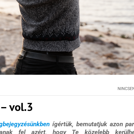
NINCSE
 – vol.3
gbejegyzésünkben
ígértük, bemutatjuk azon part
nlanak fel azért, hogy Te közelebb kerül