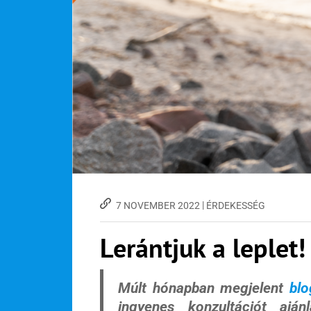
|
7 NOVEMBER 2022
ÉRDEKESSÉG
Lerántjuk a leplet!
Múlt hónapban megjelent
blo
ingyenes konzultációt ajá