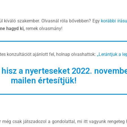
ül kíváló szakember. Olvasnál róla bővebben? Egy
korábbi írás
ne hagyd ki,
remek olvasmány!
es konzultációt ajánlott fel, holnap olvashattok:
„Lerántjuk a lep
, hisz a nyerteseket 2022. novemb
mailen értesítjük!
kor még csak játszadozol a gondolattal, mi itt vagyunk rengeteg