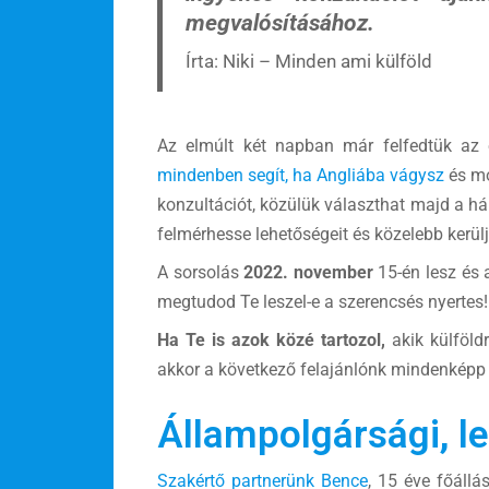
megvalósításához
.
Írta: Niki – Minden ami külföld
Az elmúlt két napban már felfedtük az e
mindenben segít, ha Angliába vágysz
és mo
konzultációt, közülük választhat majd a h
felmérhesse lehetőségeit és közelebb kerü
A sorsolás
2022. november
15-én lesz és 
megtudod Te leszel-e a szerencsés nyertes
Ha Te is azok közé tartozol,
akik külföld
akkor a következő felajánlónk mindenképp
Állampolgársági, l
Szakértő partnerünk Bence
, 15 éve főállá