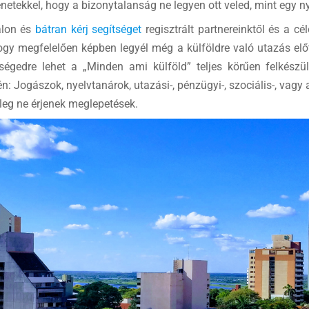
rténetekkel, hogy a bizonytalanság ne legyen ott veled, mint eg
alon és
bátran kérj segítséget
regisztrált partnereinktől és a cé
hogy megfelelően képben legyél még a külföldre való utazás előtt
ségedre lehet a „Minden ami külföld” teljes körűen felkészül
: Jogászok, nyelvtanárok, utazási-, pénzügyi-, szociális-, vagy ak
yleg ne érjenek meglepetések.