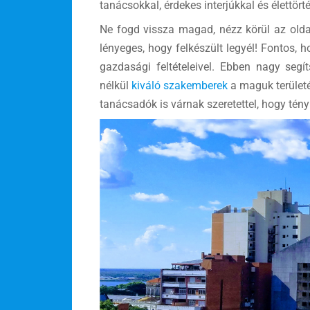
tanácsokkal, érdekes interjúkkal és élettö
Ne fogd vissza magad, nézz körül az old
lényeges, hogy felkészült legyél! Fontos, 
gazdasági feltételeivel. Ebben nagy segít
nélkül
kiváló szakemberek
a maguk területén
tanácsadók is várnak szeretettel, hogy tén