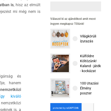
tban is
, hisz az elmúlt
fejezést mi még nem is
Válaszd ki az ajándékod amit most
ingyen megkapsz Tőlünk!
Világkörüli
ízutazás
Külföldre
Költözünk!
Kaland - játék
- kockázat
gárság és
tője, hanem
100 Utazási
Élmény
, nemzetközi
poszter
Egy kiváló
a nemzetközi
seknek is, a