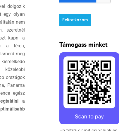
kel dolgozik
st egy olyan
Feliratkozom
yáltalán nem
, szeretnél
aszt kapni a
Támogass minket
en a téren,
 Ismerd meg
 kiemelkedő
r közelebbi
abb országok
ana, Panama
Bence egész
egtalálni a
imálisabb
Ha tetszik amit csinálunk és