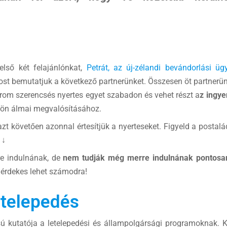
lső két felajánlónkat,
Petrát, az új-zélandi bevándorlási üg
st bemutatjuk a következő partnerünket. Összesen öt partnerünk
árom szerencsés nyertes egyet szabadon és vehet részt a
z ingye
ljön álmai megvalósításához.
azt követően azonnal értesítjük a nyerteseket. Figyeld a posta
! ↓
re indulnának, de
nem tudják még merre indulnának pontosa
 érdekes lehet számodra!
etelepedés
sú kutatója a letelepedési és állampolgársági programoknak. Kü